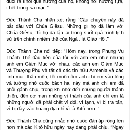
đuổi ra khỏi quê hương của họ, không nơi nương tựa,
chết trong sa mạc.”
Đức Thánh Cha nhận xét rằng “Câu chuyện này đã
bắt đầu với Chúa Giêsu. Những gì họ đã làm với
Chúa Giêsu, thì họ đã lập lại trong suốt quá trình lịch
sử trên chính nhiệm thể của Ngài, là Giáo Hội.”
Đức Thánh Cha nói tiếp: “Hôm nay, trong Phụng Vụ
Thánh Thể đầu tiên của tôi với anh em như những
anh em Giám Mục với nhau, các anh em Giám Mục
và Thượng Phụ và tất cả các tín hữu Armenia và các
linh mục thân mến, tôi muốn ôm anh chị em vào lòng
và tưởng nhớ cuộc bách hại này mà anh chị em đã
phải gánh chịu, trong khi nhớ đến những người thánh
thiện, đến cơ man những vị thánh của anh chị em là
những người đã phải chết vì đói, vì lạnh, vì bị tra tấn,
vì bị đầy vào hoang địa chỉ vì là Kitô hữu. ”
Đức Thánh Cha cũng nhắc nhớ cuộc đàn áp rộng lớn
hơn mà các Kitô hữu ngày nay đang phải chịu. “Ngay