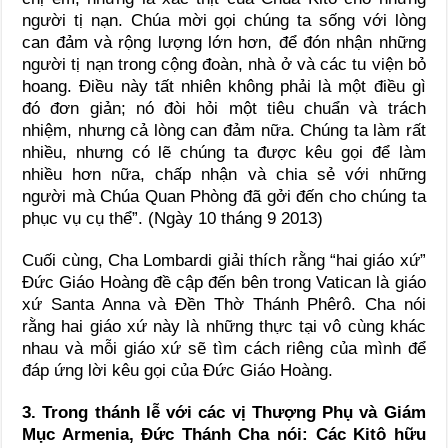
người tị nạn. Chúa mời gọi chúng ta sống với lòng
can đảm và rộng lượng lớn hơn, để đón nhận những
người tị nạn trong cộng đoàn, nhà ở và các tu viện bỏ
hoang. Điều này tất nhiên không phải là một điều gì
đó đơn giản; nó đòi hỏi một tiêu chuẩn và trách
nhiệm, nhưng cả lòng can đảm nữa. Chúng ta làm rất
nhiều, nhưng có lẽ chúng ta được kêu gọi để làm
nhiều hơn nữa, chấp nhận và chia sẻ với những
người mà Chúa Quan Phòng đã gởi đến cho chúng ta
phục vụ cụ thể”. (Ngày 10 tháng 9 2013)
Cuối cùng, Cha Lombardi giải thích rằng “hai giáo xứ”
Đức Giáo Hoàng đề cập đến bên trong Vatican là giáo
xứ Santa Anna và Đền Thờ Thánh Phêrô. Cha nói
rằng hai giáo xứ này là những thực tại vô cùng khác
nhau và mỗi giáo xứ sẽ tìm cách riêng của mình để
đáp ứng lời kêu gọi của Đức Giáo Hoàng.
3. Trong thánh lễ với các vị Thượng Phụ và Giám
Mục Armenia, Đức Thánh Cha nói: Các Kitô hữu