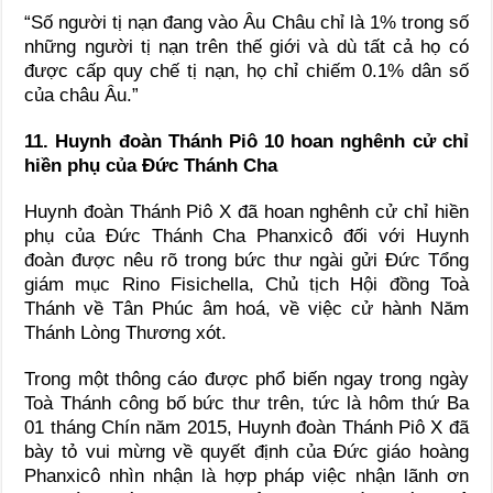
“Số người tị nạn đang vào Âu Châu chỉ là 1% trong số
những người tị nạn trên thế giới và dù tất cả họ có
được cấp quy chế tị nạn, họ chỉ chiếm 0.1% dân số
của châu Âu.”
11. Huynh đoàn Thánh Piô 10 hoan nghênh cử chỉ
hiền phụ của Đức Thánh Cha
Huynh đoàn Thánh Piô X đã hoan nghênh cử chỉ hiền
phụ của Đức Thánh Cha Phanxicô đối với Huynh
đoàn được nêu rõ trong bức thư ngài gửi Ðức Tổng
giám mục Rino Fisichella, Chủ tịch Hội đồng Toà
Thánh về Tân Phúc âm hoá, về việc cử hành Năm
Thánh Lòng Thương xót.
Trong một thông cáo được phổ biến ngay trong ngày
Toà Thánh công bố bức thư trên, tức là hôm thứ Ba
01 tháng Chín năm 2015, Huynh đoàn Thánh Piô X đã
bày tỏ vui mừng về quyết định của Ðức giáo hoàng
Phanxicô nhìn nhận là hợp pháp việc nhận lãnh ơn