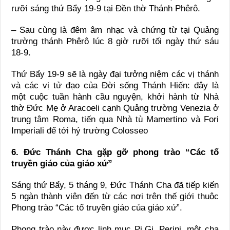
rưỡi sáng thứ Bẩy 19-9 tại Đền thờ Thánh Phêrô.
– Sau cùng là đêm âm nhạc và chứng từ tại Quảng
trường thánh Phêrô lúc 8 giờ rưỡi tối ngày thứ sáu
18-9.
Thứ Bẩy 19-9 sẽ là ngày đại tưởng niệm các vị thánh
và các vị tử đạo của Đời sống Thánh Hiến: đây là
một cuộc tuần hành cầu nguyện, khởi hành từ Nhà
thờ Đức Mẹ ở Aracoeli cạnh Quảng trường Venezia ở
trung tâm Roma, tiến qua Nhà tù Mamertino và Fori
Imperiali để tới hý trường Colosseo
6. Đức Thánh Cha gặp gỡ phong trào “Các tổ
truyền giáo của giáo xứ”
Sáng thứ Bẩy, 5 tháng 9, Đức Thánh Cha đã tiếp kiến
5 ngàn thành viên đến từ các nơi trên thế giới thuộc
Phong trào “Các tổ truyền giáo của giáo xứ”.
Phong trào này được linh mục Pi.Gi. Perini, một cha