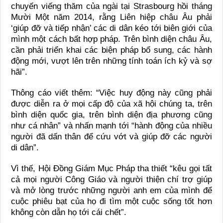
chuyến viếng thăm của ngài tại Strasbourg hồi tháng
Mười Một năm 2014, rằng Liên hiệp châu Âu phải
‘giúp đỡ và tiếp nhận’ các di dân kéo tới biên giới của
mình một cách bất hợp pháp. Trên bình diện châu Âu,
cần phải triển khai các biện pháp bổ sung, các hành
động mới, vượt lên trên những tính toán ích kỷ và sợ
hãi”.
Thông cáo viết thêm: “Việc huy động này cũng phải
được diễn ra ở mọi cấp độ của xã hội chúng ta, trên
bình diện quốc gia, trên bình diện địa phương cũng
như cá nhân” và nhấn mạnh tới “hành động của nhiều
người đã dấn thân để cứu vớt và giúp đỡ các người
di dân”.
Vì thế, Hội Đồng Giám Mục Pháp tha thiết “kêu gọi tất
cả mọi người Công Giáo và người thiện chí trợ giúp
và mở lòng trước những người anh em của mình để
cuộc phiêu bạt của họ đi tìm một cuộc sống tốt hơn
không còn dẫn họ tới cái chết”.