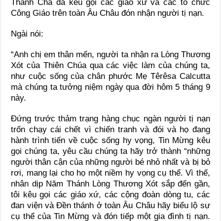
Thánh Cha đã kêu gọi các giáo xứ và các tổ chức
Công Giáo trên toàn Âu Châu đón nhận người tị nạn.
Ngài nói:
“Anh chị em thân mến, người ta nhận ra Lòng Thương
Xót của Thiên Chúa qua các việc làm của chúng ta,
như cuộc sống của chân phước Mẹ Têrêsa Calcutta
mà chúng ta tưởng niệm ngày qua đời hôm 5 tháng 9
này.
Đứng trước thảm trạng hàng chục ngàn người tị nạn
trốn chạy cái chết vì chiến tranh và đói và họ đang
hành trình tiến về cuộc sống hy vọng, Tin Mừng kêu
gọi chúng ta, yêu cầu chúng ta hãy trở thành “những
người thân cận của những người bé nhỏ nhất và bị bỏ
rơi, mang lại cho họ một niềm hy vọng cụ thể. Vì thế,
nhân dịp Năm Thánh Lòng Thương Xót sắp đến gần,
tôi kêu gọi các giáo xứ, các cộng đoàn dòng tu, các
đan viện và Đền thánh ở toàn Âu Châu hãy biểu lộ sự
cụ thể của Tin Mừng và đón tiếp một gia đình tị nạn.