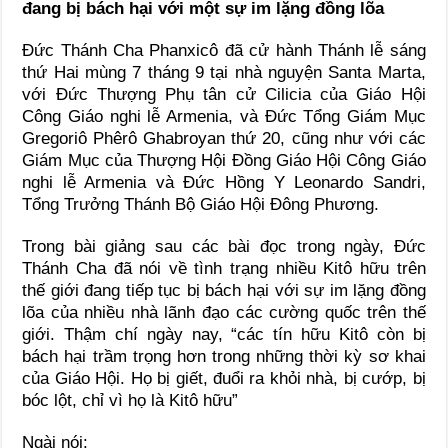
đang bị bách hại với một sự im lặng đồng lõa
Đức Thánh Cha Phanxicô đã cử hành Thánh lễ sáng
thứ Hai mùng 7 tháng 9 tại nhà nguyện Santa Marta,
với Đức Thượng Phụ tân cử Cilicia của Giáo Hội
Công Giáo nghi lễ Armenia, và Đức Tổng Giám Mục
Gregoriô Phêrô Ghabroyan thứ 20, cũng như với các
Giám Mục của Thượng Hội Đồng Giáo Hội Công Giáo
nghi lễ Armenia và Đức Hồng Y Leonardo Sandri,
Tổng Trưởng Thánh Bộ Giáo Hội Đông Phương.
Trong bài giảng sau các bài đọc trong ngày, Đức
Thánh Cha đã nói về tình trạng nhiều Kitô hữu trên
thế giới đang tiếp tục bị bách hại với sự im lặng đồng
lõa của nhiều nhà lãnh đạo các cường quốc trên thế
giới. Thậm chí ngày nay, “các tín hữu Kitô còn bị
bách hại trầm trọng hơn trong những thời kỳ sơ khai
của Giáo Hội. Họ bị giết, đuổi ra khỏi nhà, bị cướp, bị
bóc lột, chỉ vì họ là Kitô hữu”
Ngài nói: