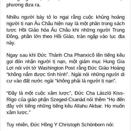
phương đưa ra.
Nhiều người bày tỏ lo ngại rằng cuộc khủng hoảng
người tị nạn Âu Châu hiện nay là một phần trong sách
lược Hồi Giáo hóa Âu Châu khi những người Trung
Đông, phần lớn theo Hồi Giáo, tràn ngập vào lục địa
này.
Ngay sau khi Đức Thánh Cha Phanxicô lên tiếng kêu
gọi đón nhận người tị nạn, một giám mục Hung Gia
Lợi nói với tờ Washington Post rằng Đức Giáo Hoàng
“không nắm được tình hình”. Ngài nói những người di
cư vào đất nước ngài “không phải là người tị nạn”.
“Đây là một cuộc xâm lược”, Đức Cha László Kiss-
Rigo của giáo phận Szeged-Csanád nói thêm “Họ đến
đây với tiếng những tiếng kêu Allahu Akbar. Họ muốn
xâm lược.”
Tuy nhiên, Đức Hồng Y Christoph Schönborn nói: