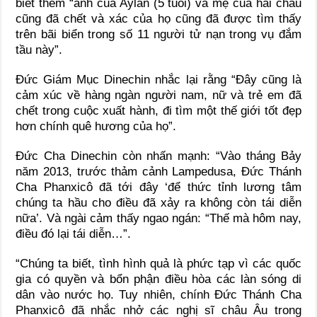
biết thêm “anh của Aylan (5 tuổi) và mẹ của hai cháu
cũng đã chết và xác của họ cũng đã được tìm thấy
trên bãi biển trong số 11 người tử nạn trong vụ đắm
tầu này”.
Đức Giám Mục Dinechin nhắc lại rằng “Ðây cũng là
cảm xúc về hàng ngàn người nam, nữ và trẻ em đã
chết trong cuộc xuất hành, đi tìm một thế giới tốt đẹp
hơn chính quê hương của họ”.
Đức Cha Dinechin còn nhấn mạnh: “Vào tháng Bảy
năm 2013, trước thảm cảnh Lampedusa, Đức Thánh
Cha Phanxicô đã tới đây ‘để thức tỉnh lương tâm
chúng ta hầu cho điều đã xảy ra không còn tái diễn
nữa’. Và ngài cảm thấy ngao ngán: “Thế mà hôm nay,
điều đó lại tái diễn…”.
“Chúng ta biết, tình hình quả là phức tạp vì các quốc
gia có quyền và bổn phận điều hòa các làn sóng di
dân vào nước họ. Tuy nhiên, chính Đức Thánh Cha
Phanxicô đã nhắc nhở các nghị sĩ châu Âu trong