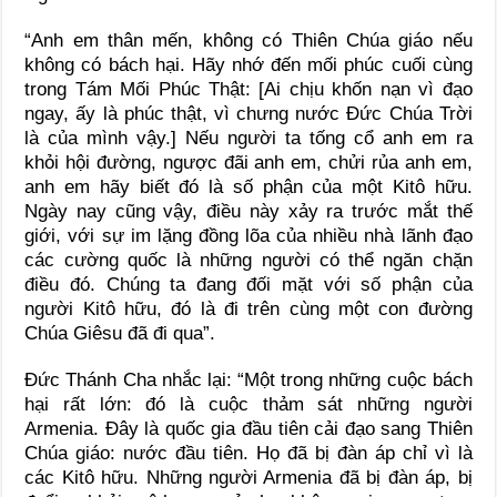
“Anh em thân mến, không có Thiên Chúa giáo nếu
không có bách hại. Hãy nhớ đến mối phúc cuối cùng
trong Tám Mối Phúc Thật: [Ai chịu khốn nạn vì đạo
ngay, ấy là phúc thật, vì chưng nước Đức Chúa Trời
là của mình vậy.] Nếu người ta tống cổ anh em ra
khỏi hội đường, ngược đãi anh em, chửi rủa anh em,
anh em hãy biết đó là số phận của một Kitô hữu.
Ngày nay cũng vậy, điều này xảy ra trước mắt thế
giới, với sự im lặng đồng lõa của nhiều nhà lãnh đạo
các cường quốc là những người có thể ngăn chặn
điều đó. Chúng ta đang đối mặt với số phận của
người Kitô hữu, đó là đi trên cùng một con đường
Chúa Giêsu đã đi qua”.
Đức Thánh Cha nhắc lại: “Một trong những cuộc bách
hại rất lớn: đó là cuộc thảm sát những người
Armenia. Đây là quốc gia đầu tiên cải đạo sang Thiên
Chúa giáo: nước đầu tiên. Họ đã bị đàn áp chỉ vì là
các Kitô hữu. Những người Armenia đã bị đàn áp, bị