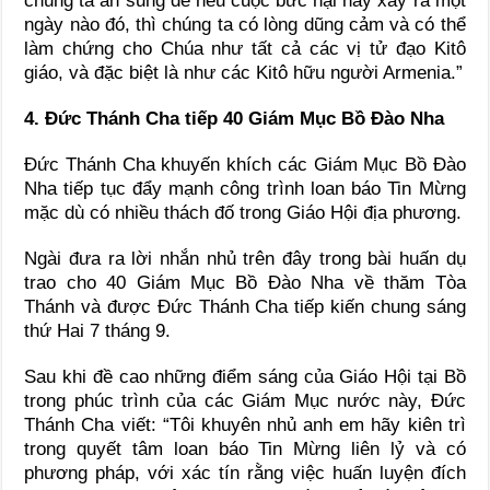
chúng ta ân sủng để nếu cuộc bức hại này xảy ra một
ngày nào đó, thì chúng ta có lòng dũng cảm và có thể
làm chứng cho Chúa như tất cả các vị tử đạo Kitô
giáo, và đặc biệt là như các Kitô hữu người Armenia.”
4. Đức Thánh Cha tiếp 40 Giám Mục Bồ Đào Nha
Đức Thánh Cha khuyến khích các Giám Mục Bồ Đào
Nha tiếp tục đẩy mạnh công trình loan báo Tin Mừng
mặc dù có nhiều thách đố trong Giáo Hội địa phương.
Ngài đưa ra lời nhắn nhủ trên đây trong bài huấn dụ
trao cho 40 Giám Mục Bồ Đào Nha về thăm Tòa
Thánh và được Đức Thánh Cha tiếp kiến chung sáng
thứ Hai 7 tháng 9.
Sau khi đề cao những điểm sáng của Giáo Hội tại Bồ
trong phúc trình của các Giám Mục nước này, Đức
Thánh Cha viết: “Tôi khuyên nhủ anh em hãy kiên trì
trong quyết tâm loan báo Tin Mừng liên lỷ và có
phương pháp, với xác tín rằng việc huấn luyện đích