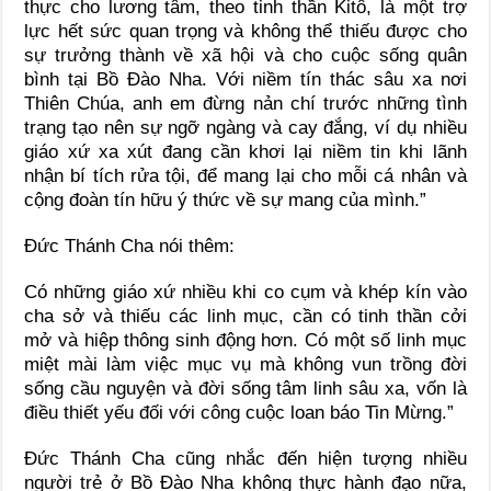
thực cho lương tâm, theo tinh thần Kitô, là một trợ
lực hết sức quan trọng và không thể thiếu được cho
sự trưởng thành về xã hội và cho cuộc sống quân
bình tại Bồ Đào Nha. Với niềm tín thác sâu xa nơi
Thiên Chúa, anh em đừng nản chí trước những tình
trạng tạo nên sự ngỡ ngàng và cay đắng, ví dụ nhiều
giáo xứ xa xút đang cần khơi lại niềm tin khi lãnh
nhận bí tích rửa tội, để mang lại cho mỗi cá nhân và
cộng đoàn tín hữu ý thức về sự mang của mình.”
Đức Thánh Cha nói thêm:
Có những giáo xứ nhiều khi co cụm và khép kín vào
cha sở và thiếu các linh mục, cần có tinh thần cởi
mở và hiệp thông sinh động hơn. Có một số linh mục
miệt mài làm việc mục vụ mà không vun trồng đời
sống cầu nguyện và đời sống tâm linh sâu xa, vốn là
điều thiết yếu đối với công cuộc loan báo Tin Mừng.”
Đức Thánh Cha cũng nhắc đến hiện tượng nhiều
người trẻ ở Bồ Đào Nha không thực hành đạo nữa,