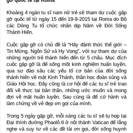
gỡ quốc tế tại Rôma
Khoảng 4 ngàn tu sĩ nam nữ trẻ sẽ tham dự cuộc gặp
gỡ quốc tế từ ngày 15 đến 19-9-2015 tại Roma do Bộ
các Dòng Tu tổ chức nhân dịp Năm về Đời Sống
Thánh Hiến.
Cuộc gặp gỡ có chủ đề là “Hãy đánh thức thế giới –
Tin Mừng, Ngôn Sứ và Hy Vọng”, với sự tham dự của
những người trẻ thánh hiến đến từ 5 châu. Mục đích
cuộc gặp gỡ là để sống một kinh nghiệm huấn luyện,
qua sự đào sâu các yếu tố cơ bản của đời sống
thánh hiến về mặt Kinh Thánh, thần học đoàn sủng và
Giáo Hội học. Đây cũng là cơ hội để các tu sĩ trẻ trao
đổi về thực tại bản thân, những ước muốn và mong
đợi về mặt huấn luyện. Sau cùng là để cử hành và
làm chứng về vẻ đẹp ơn gọi của mình.
Trong 5 ngày gặp gỡ, mỗi sáng các tu sĩ sẽ tụ họp tại
Đại thính đường Phaolô 6 ở nội thành Vatican để lắng
nghe và suy tư về các đề tài ơn gọi, đời sống huynh