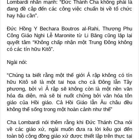
Lombardi nhấn mạnh: “Đức Thánh Cha không phải là
đang đề cập đến các công việc chuẩn bị về tổ chức
hay hậu cần”.
Đức Hồng Y Bechara Boutros al-Rahi, Thượng Phụ
Công Giáo Nghi Lễ Maronite từ Li Băng cũng lặp lại
quyết tâm “Không chấp nhận một Trung Đông không
có các tín hữu Kitô”.
Ngài nói:
“Chúng ta biết rằng một thế giới Ả rập không có tín
hữu Kitô sẽ là một tai họa cho cả Ðông lẫn Tây
phương, bởi vì Ả rập sẽ không còn là một nền văn
hóa đa diện, mà sẽ bị nuốt chửng bởi văn hóa tôn
giáo của Hồi giáo. Cả Hồi Giáo lẫn Âu châu đều
không thể sống trong một hoàn cảnh như thế”
Cha Lombardi nói thêm rằng khi Đức Thánh Cha nói
về các giáo xứ, ngài muốn đưa ra lời kêu gọi đến
toàn bộ cộng đồng giáo xứ được thiết lập trên thực tại