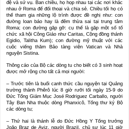
đệ và sứ vụ. Ban chiều, họ họp nhau tại các nơi khác
nhau ở Roma để đối thoại và chia sẻ. Chiều tối họ có
thể tham gia những lộ trình được đề nghị như: con
đường loan báo hay là đêm thừa sai tại trung tâm
Roma; con đường gặp gỡ: cụ thể là gặp một số tổ
chức xã hội Công Giáo như Caritas, Cộng đồng thánh
Egidio, Talitha Kum); con đường mỹ thuật với các
cuộc viếng thăm Bảo tàng viện Vatican và Nhà
nguyện Sistina.
Thông cáo của Bộ các dòng tu cho biết có 3 sinh hoạt
được mở rộng cho tất cả mọi người:
– Trước tiên là buổi canh thức cầu nguyện tại Quảng
trường thánh Phêrô lúc 8 giờ rưỡi tối ngày 15-9 do
Đức Tổng Giám Mục José Rodriguez Carballo, người
Tây Ban Nha thuộc dòng Phanxicô, Tổng thư ký Bộ
các dòng tu;
– Thứ hai là thánh lễ do Đức Hồng Y Tổng trưởng
João Braz de Aviz, người Brazil, chủ sự lúc 11 giờ