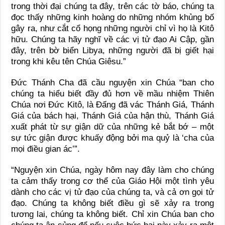
trong thời đại chúng ta đây, trên các tờ báo, chúng ta
đọc thấy những kinh hoàng do những nhóm khủng bố
gây ra, như cắt cổ họng những người chỉ vì họ là Kitô
hữu. Chúng ta hãy nghĩ về các vị tử đạo Ai Cập, gần
đây, trên bờ biển Libya, những người đã bị giết hại
trong khi kêu tên Chúa Giêsu.”
Đức Thánh Cha đã cầu nguyện xin Chúa “ban cho
chúng ta hiểu biết đầy đủ hơn về mầu nhiệm Thiên
Chúa nơi Đức Kitô, là Đấng đã vác Thánh Giá, Thánh
Giá của bách hại, Thánh Giá của hận thù, Thánh Giá
xuất phát từ sự giận dữ của những kẻ bắt bớ – một
sự tức giận được khuấy động bởi ma quỷ là ‘cha của
mọi điều gian ác’”.
“Nguyện xin Chúa, ngày hôm nay đây làm cho chúng
ta cảm thấy trong cơ thể của Giáo Hội một tình yêu
dành cho các vị tử đạo của chúng ta, và cả ơn gọi tử
đạo. Chúng ta không biết điều gì sẽ xảy ra trong
tương lai, chúng ta không biết. Chỉ xin Chúa ban cho