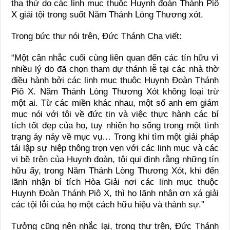
tha thứ do các linh mục thuộc Huynh đoàn Thánh Piô
X giải tội trong suốt Năm Thánh Lòng Thương xót.
Trong bức thư nói trên, Đức Thánh Cha viết:
“Một cân nhắc cuối cùng liên quan đến các tín hữu vì
nhiều lý do đã chọn tham dự thánh lễ tại các nhà thờ
điều hành bởi các linh mục thuộc Huynh Đoàn Thánh
Piô X. Năm Thánh Lòng Thương Xót không loại trừ
một ai. Từ các miền khác nhau, một số anh em giám
mục nói với tôi về đức tin và việc thực hành các bí
tích tốt đẹp của họ, tuy nhiên họ sống trong một tình
trạng áy náy về mục vụ… Trong khi tìm một giải pháp
tái lập sự hiệp thông trọn vẹn với các linh mục và các
vị bề trên của Huynh đoàn, tôi qui định rằng những tín
hữu ấy, trong Năm Thánh Lòng Thương Xót, khi đến
lãnh nhận bí tích Hòa Giải nơi các linh mục thuộc
Huynh Đoàn Thánh Piô X, thì họ lãnh nhận ơn xá giải
các tội lỗi của họ một cách hữu hiệu và thành sự.”
Tưởng cũng nên nhắc lại, trong thư trên, Đức Thánh