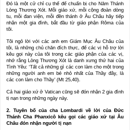
Đó là một cử chỉ cụ thể để chuẩn bị cho Năm Thánh
Lòng Thương Xót. Mỗi giáo xứ, mỗi cộng đoàn dòng
tu, mỗi đan viện, mỗi đền thánh ở Âu Châu hãy tiếp
nhận một gia đình, bắt đầu từ giáo phận Rôma của
tôi.
Tôi ngỏ lời với các anh em Giám Mục Âu Châu của
tôi, là những chủ chăn đích thực, để các vị hỗ trợ lời
kêu gọi này của tôi trong các giáo phận của các vị,
nhớ rằng Lòng Thương Xót là danh xưng thứ hai của
Tình Yêu: ‘Tất cả những gì các con làm cho một trong
những người anh em bé nhỏ nhất của Thầy đây, là
các con làm cho Thầy’ (Mt 25,40).
Cả hai giáo xứ ở Vatican cũng sẽ đón nhận 2 gia đình
tị nạn trong những ngày này.
2. Tuyên bố của cha Lombardi về lời của Đức
Thánh Cha Phanxicô kêu gọi các giáo xứ tại Âu
Châu đón nhận người tị nạn