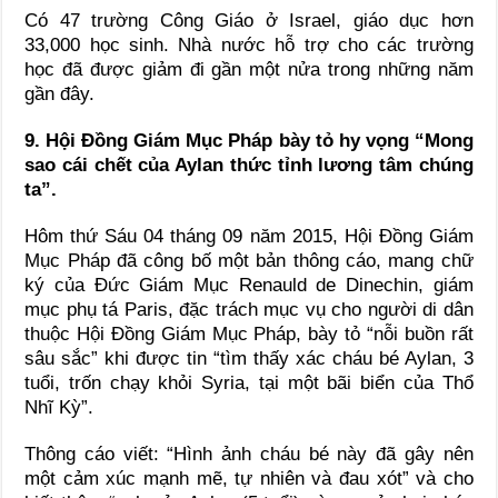
Có 47 trường Công Giáo ở Israel, giáo dục hơn
33,000 học sinh. Nhà nước hỗ trợ cho các trường
học đã được giảm đi gần một nửa trong những năm
gần đây.
9. Hội Đồng Giám Mục Pháp bày tỏ hy vọng “Mong
sao cái chết của Aylan thức tỉnh lương tâm chúng
ta”.
Hôm thứ Sáu 04 tháng 09 năm 2015, Hội Đồng Giám
Mục Pháp đã công bố một bản thông cáo, mang chữ
ký của Đức Giám Mục Renauld de Dinechin, giám
mục phụ tá Paris, đặc trách mục vụ cho người di dân
thuộc Hội Đồng Giám Mục Pháp, bày tỏ “nỗi buồn rất
sâu sắc” khi được tin “tìm thấy xác cháu bé Aylan, 3
tuổi, trốn chạy khỏi Syria, tại một bãi biển của Thổ
Nhĩ Kỳ”.
Thông cáo viết: “Hình ảnh cháu bé này đã gây nên
một cảm xúc mạnh mẽ, tự nhiên và đau xót” và cho