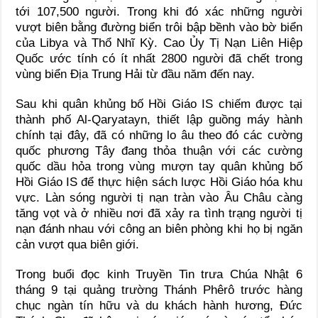
tới 107,500 người. Trong khi đó xác những người
vượt biên bằng đường biển trôi bập bềnh vào bờ biển
của Libya và Thổ Nhĩ Kỳ. Cao Ủy Tị Nạn Liên Hiệp
Quốc ước tính có ít nhất 2800 người đã chết trong
vùng biển Địa Trung Hải từ đầu năm đến nay.
Sau khi quân khủng bố Hồi Giáo IS chiếm được tại
thành phố Al-Qaryatayn, thiết lập guồng máy hành
chính tại đây, đã có những lo âu theo đó các cường
quốc phương Tây đang thỏa thuận với các cường
quốc dầu hỏa trong vùng mượn tay quân khủng bố
Hồi Giáo IS để thực hiện sách lược Hồi Giáo hóa khu
vực. Làn sóng người tị nạn tràn vào Âu Châu càng
tăng vọt và ở nhiều nơi đã xảy ra tình trạng người tị
nạn đánh nhau với công an biên phòng khi họ bị ngăn
cản vượt qua biên giới.
Trong buổi đọc kinh Truyền Tin trưa Chúa Nhật 6
tháng 9 tại quảng trường Thánh Phêrô trước hàng
chục ngàn tín hữu và du khách hành hương, Đức