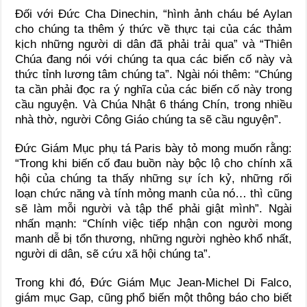
Ðối với Đức Cha Dinechin, “hình ảnh cháu bé Aylan
cho chúng ta thêm ý thức về thực tại của các thảm
kịch những người di dân đã phải trải qua” và “Thiên
Chúa đang nói với chúng ta qua các biến cố này và
thức tỉnh lương tâm chúng ta”. Ngài nói thêm: “Chúng
ta cần phải đọc ra ý nghĩa của các biến cố này trong
cầu nguyện. Và Chúa Nhật 6 tháng Chín, trong nhiều
nhà thờ, người Công Giáo chúng ta sẽ cầu nguyện”.
Đức Giám Mục phụ tá Paris bày tỏ mong muốn rằng:
“Trong khi biến cố đau buồn này bộc lộ cho chính xã
hội của chúng ta thấy những sự ích kỷ, những rối
loạn chức năng và tính mỏng manh của nó… thì cũng
sẽ làm mỗi người và tập thể phải giật mình”. Ngài
nhấn mạnh: “Chính việc tiếp nhận con người mong
manh dễ bị tổn thương, những người nghèo khổ nhất,
người di dân, sẽ cứu xã hội chúng ta”.
Trong khi đó, Đức Giám Mục Jean-Michel Di Falco,
giám mục Gap, cũng phổ biến một thông báo cho biết