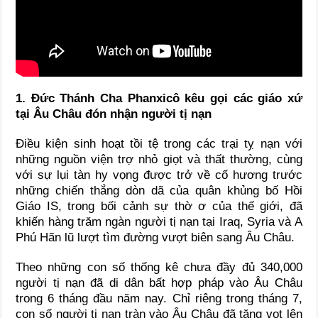
1. Đức Thánh Cha Phanxicô kêu gọi các giáo xứ
tại Âu Châu đón nhận người tị nạn
Điều kiện sinh hoạt tồi tệ trong các trại tỵ nạn với
những nguồn viện trợ nhỏ giọt và thất thường, cùng
với sự lụi tàn hy vọng được trở về cố hương trước
những chiến thắng dòn dã của quân khủng bố Hồi
Giáo IS, trong bối cảnh sự thờ ơ của thế giới, đã
khiến hàng trăm ngàn người tị nạn tại Iraq, Syria và A
Phú Hãn lũ lượt tìm đường vượt biên sang Âu Châu.
Theo những con số thống kê chưa đầy đủ 340,000
người tị nạn đã di dân bất hợp pháp vào Âu Châu
trong 6 tháng đầu năm nay. Chỉ riêng trong tháng 7,
con số người tị nạn tràn vào Âu Châu đã tăng vọt lên