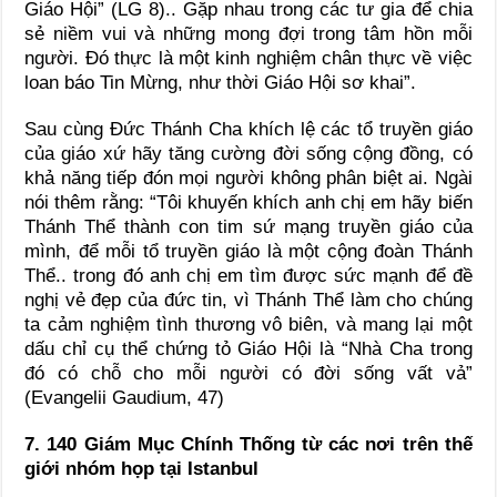
Giáo Hội” (LG 8).. Gặp nhau trong các tư gia để chia
sẻ niềm vui và những mong đợi trong tâm hồn mỗi
người. Đó thực là một kinh nghiệm chân thực về việc
loan báo Tin Mừng, như thời Giáo Hội sơ khai”.
Sau cùng Đức Thánh Cha khích lệ các tổ truyền giáo
của giáo xứ hãy tăng cường đời sống cộng đồng, có
khả năng tiếp đón mọi người không phân biệt ai. Ngài
nói thêm rằng: “Tôi khuyến khích anh chị em hãy biến
Thánh Thể thành con tim sứ mạng truyền giáo của
mình, để mỗi tổ truyền giáo là một cộng đoàn Thánh
Thể.. trong đó anh chị em tìm được sức mạnh để đề
nghị vẻ đẹp của đức tin, vì Thánh Thể làm cho chúng
ta cảm nghiệm tình thương vô biên, và mang lại một
dấu chỉ cụ thể chứng tỏ Giáo Hội là “Nhà Cha trong
đó có chỗ cho mỗi người có đời sống vất vả”
(Evangelii Gaudium, 47)
7. 140 Giám Mục Chính Thống từ các nơi trên thế
giới nhóm họp tại Istanbul