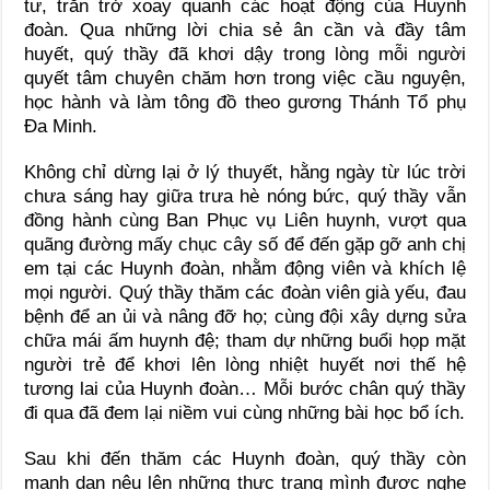
tư, trăn trở xoay quanh các hoạt động của Huynh
đoàn. Qua những lời chia sẻ ân cần và đầy tâm
huyết, quý thầy đã khơi dậy trong lòng mỗi người
quyết tâm chuyên chăm hơn trong việc cầu nguyện,
học hành và làm tông đồ theo gương Thánh Tổ phụ
Đa Minh.
Không chỉ dừng lại ở lý thuyết, hằng ngày từ lúc trời
chưa sáng hay giữa trưa hè nóng bức, quý thầy vẫn
đồng hành cùng Ban Phục vụ Liên huynh, vượt qua
quãng đường mấy chục cây số để đến gặp gỡ anh chị
em tại các Huynh đoàn, nhằm động viên và khích lệ
mọi người. Quý thầy thăm các đoàn viên già yếu, đau
bệnh để an ủi và nâng đỡ họ; cùng đội xây dựng sửa
chữa mái ấm huynh đệ; tham dự những buổi họp mặt
người trẻ để khơi lên lòng nhiệt huyết nơi thế hệ
tương lai của Huynh đoàn… Mỗi bước chân quý thầy
đi qua đã đem lại niềm vui cùng những bài học bổ ích.
Sau khi đến thăm các Huynh đoàn, quý thầy còn
mạnh dạn nêu lên những thực trạng mình được nghe