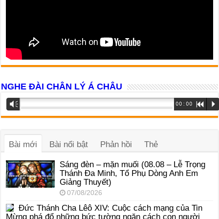
NGHE ĐÀI CHÂN LÝ Á CHÂU
Trình
Vm
00:00
R
P
phát
âm
thanh
Bài mới
Bài nổi bật
Phản hồi
Thẻ
Sáng đèn – mặn muối (08.08 – Lễ Trọng
Thánh Đa Minh, Tổ Phụ Dòng Anh Em
Giảng Thuyết)
07/08/2026
Đức Thánh Cha Lêô XIV: Cuộc cách mạng của Tin
Mừng phá đổ những bức tường ngăn cách con người