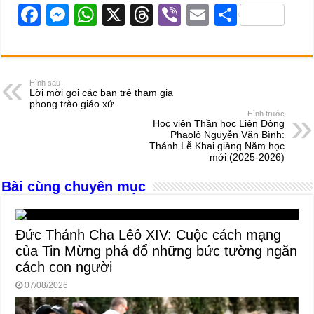
F
M
W
X
T
Vi
E
S
a
e
h
hr
b
m
h
c
ss
at
e
er
ail
ar
e
e
s
a
e
Hình sau
Lời mời gọi các bạn trẻ tham gia
b
n
A
d
phong trào giáo xứ
Hình trước
o
g
p
s
Học viện Thần học Liên Dòng
Phaolô Nguyễn Văn Bình:
o
er
p
Thánh Lễ Khai giảng Năm học
mới (2025-2026)
k
Bài cùng chuyên mục
Đức Thánh Cha Lêô XIV: Cuộc cách mạng
của Tin Mừng phá đổ những bức tường ngăn
cách con người
07/08/2026