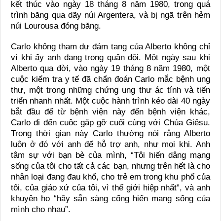
kết thúc vào ngày 18 tháng 8 năm 1980, trong quá
trình băng qua dãy núi Argentera, và bị ngã trên hẻm
núi Lourousa đóng băng.
Carlo không tham dự đám tang của Alberto không chỉ
vì khi ấy anh đang trong quân đội. Một ngày sau khi
Alberto qua đời, vào ngày 19 tháng 8 năm 1980, một
cuộc kiểm tra y tế đã chẩn đoán Carlo mắc bệnh ung
thư, một trong những chứng ung thư ác tính và tiến
triển nhanh nhất. Một cuộc hành trình kéo dài 40 ngày
bắt đầu để từ bệnh viện này đến bệnh viện khác,
Carlo đi đến cuộc gặp gỡ cuối cùng với Chúa Giêsu.
Trong thời gian này Carlo thường nói rằng Alberto
luôn ở đó với anh để hỗ trợ anh, như mọi khi. Anh
tâm sự với bạn bè của mình, “Tôi hiến dâng mạng
sống của tôi cho tất cả các bạn, nhưng trên hết là cho
nhân loại đang đau khổ, cho trẻ em trong khu phố của
tôi, của giáo xứ của tôi, vì thế giới hiệp nhất”, và anh
khuyên họ “hãy sẵn sàng cống hiến mạng sống của
mình cho nhau”.