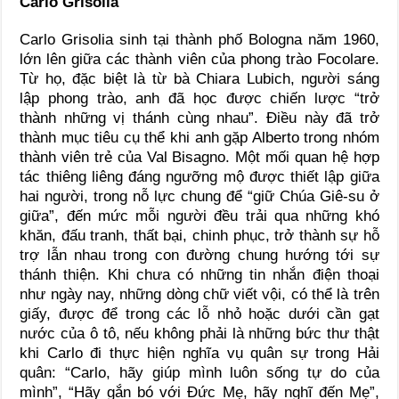
Carlo Grisolia
Carlo Grisolia sinh tại thành phố Bologna năm 1960,
lớn lên giữa các thành viên của phong trào Focolare.
Từ họ, đặc biệt là từ bà Chiara Lubich, người sáng
lập phong trào, anh đã học được chiến lược “trở
thành những vị thánh cùng nhau”. Điều này đã trở
thành mục tiêu cụ thể khi anh gặp Alberto trong nhóm
thành viên trẻ của Val Bisagno. Một mối quan hệ hợp
tác thiêng liêng đáng ngưỡng mộ được thiết lập giữa
hai người, trong nỗ lực chung để “giữ Chúa Giê-su ở
giữa”, đến mức mỗi người đều trải qua những khó
khăn, đấu tranh, thất bại, chinh phục, trở thành sự hỗ
trợ lẫn nhau trong con đường chung hướng tới sự
thánh thiện. Khi chưa có những tin nhắn điện thoại
như ngày nay, những dòng chữ viết vội, có thể là trên
giấy, được để trong các lỗ nhỏ hoặc dưới cần gạt
nước của ô tô, nếu không phải là những bức thư thật
khi Carlo đi thực hiện nghĩa vụ quân sự trong Hải
quân: “Carlo, hãy giúp mình luôn sống tự do của
mình”, “Hãy gắn bó với Đức Mẹ, hãy nghĩ đến Mẹ”,