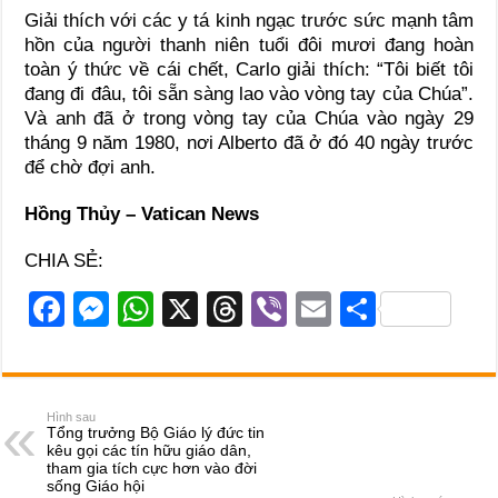
Giải thích với các y tá kinh ngạc trước sức mạnh tâm
hồn của người thanh niên tuổi đôi mươi đang hoàn
toàn ý thức về cái chết, Carlo giải thích: “Tôi biết tôi
đang đi đâu, tôi sẵn sàng lao vào vòng tay của Chúa”.
Và anh đã ở trong vòng tay của Chúa vào ngày 29
tháng 9 năm 1980, nơi Alberto đã ở đó 40 ngày trước
để chờ đợi anh.
Hồng Thủy – Vatican News
CHIA SẺ:
F
M
W
X
T
Vi
E
S
a
e
h
hr
b
m
h
c
ss
at
e
er
ail
ar
e
e
s
a
e
Hình sau
Tổng trưởng Bộ Giáo lý đức tin
b
n
A
d
kêu gọi các tín hữu giáo dân,
tham gia tích cực hơn vào đời
o
g
p
s
sống Giáo hội