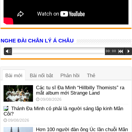
NGHE ĐÀI CHÂN LÝ Á CHÂU
Trình
Vm
00:00
R
P
phát
âm
thanh
Bài mới
Bài nổi bật
Phản hồi
Thẻ
Các tu sĩ Đa Minh “Hillbilly Thomists” ra
mắt album mới Strange Land
09/08/2026
Thánh Đa Minh có phải là người sáng lập kinh Mân
Côi?
09/08/2026
Hơn 100 người đàn ông Úc lần chuỗi Mân