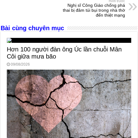
Hình trước
o
er
p
Nghị sĩ Công Giáo chống phá
thai bị đâm túi bụi trong nhà thờ
k
đến thiệt mạng
Bài cùng chuyên mục
Hơn 100 người đàn ông Úc lần chuỗi Mân
Côi giữa mưa bão
09/08/2026