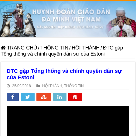
TRANG CHỦ
/
THÔNG TIN
/
HỘI THÁNH
/
ĐTC gặp
Tổng thống và chính quyền dân sự của Estoni
ĐTC gặp Tổng thống và chính quyền dân sự
của Estoni
25/09/2018
HỘI THÁNH
,
THÔNG TIN