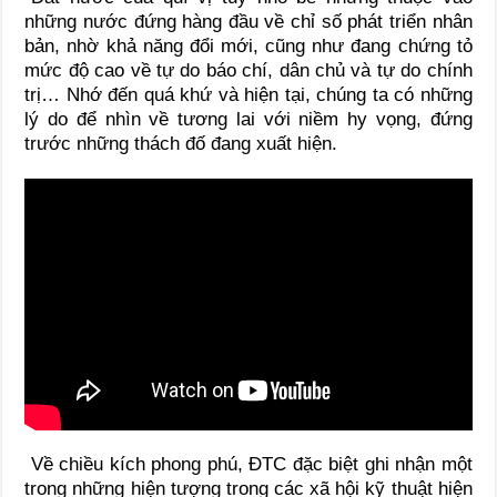
những nước đứng hàng đầu về chỉ số phát triển nhân
bản, nhờ khả năng đổi mới, cũng như đang chứng tỏ
mức độ cao về tự do báo chí, dân chủ và tự do chính
trị… Nhớ đến quá khứ và hiện tại, chúng ta có những
lý do để nhìn về tương lai với niềm hy vọng, đứng
trước những thách đố đang xuất hiện.
Về chiều kích phong phú, ĐTC đặc biệt ghi nhận một
trong những hiện tượng trong các xã hội kỹ thuật hiện