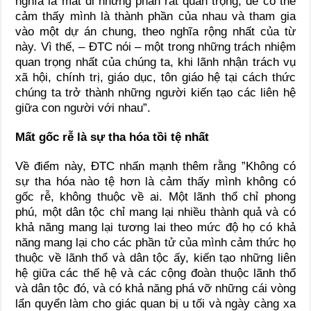
nghĩa là mất đi những phần rất quan trọng, để có thể
cảm thấy mình là thành phần của nhau và tham gia
vào một dự án chung, theo nghĩa rộng nhất của từ
này. Vì thế, – ĐTC nói – một trong những trách nhiệm
quan trọng nhất của chúng ta, khi lãnh nhận trách vụ
xã hội, chính trị, giáo dục, tôn giáo hệ tại cách thức
chúng ta trở thành những người kiến tạo các liên hệ
giữa con người với nhau”.
Mất gốc rễ là sự tha hóa tồi tệ nhất
Về điểm này, ĐTC nhấn mạnh thêm rằng ”Không có
sự tha hóa nào tệ hơn là cảm thấy mình không có
gốc rễ, không thuộc về ai. Một lãnh thổ chỉ phong
phú, một dân tộc chỉ mang lại nhiều thành quả và có
khả năng mang lại tương lai theo mức độ họ có khả
năng mang lại cho các phần tử của mình cảm thức họ
thuộc về lãnh thổ và dân tộc ấy, kiến tạo những liên
hệ giữa các thế hệ và các cộng đoàn thuộc lãnh thổ
và dân tộc đó, và có khả năng phá vỡ những cái vòng
lẩn quyển làm cho giác quan bị u tối và ngày càng xa