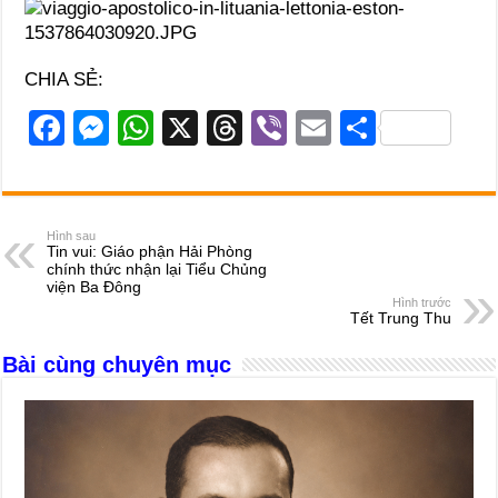
CHIA SẺ:
F
M
W
X
T
Vi
E
S
a
e
h
hr
b
m
h
c
ss
at
e
er
ail
ar
e
e
s
a
e
Hình sau
Tin vui: Giáo phận Hải Phòng
b
n
A
d
chính thức nhận lại Tiểu Chủng
viện Ba Đông
o
g
p
s
Hình trước
Tết Trung Thu
o
er
p
Bài cùng chuyên mục
k