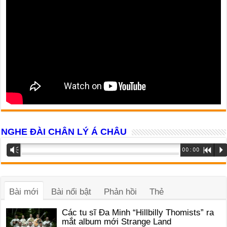
NGHE ĐÀI CHÂN LÝ Á CHÂU
Trình
Vm
00:00
R
P
phát
âm
thanh
Bài mới
Bài nổi bật
Phản hồi
Thẻ
Các tu sĩ Đa Minh “Hillbilly Thomists” ra
mắt album mới Strange Land