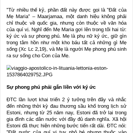
”Từ nhiều thế kỷ, phần đất này được gọi là ”Đất của
Mẹ Maria” – Maarjamaa, một danh hiệu không phải
chỉ thuộc về quốc gia, nhưng còn thuộc về văn hóa
của quí vị. Nghĩ đến Mẹ Maria gợi lên trong tôi hai từ:
ký ức và sự phong phú. Mẹ là phụ nữ ký ức, giữ gìn
trong tâm hồn như một kho báu tất cả những gì Mẹ
sống (Xc Lc 2,19), và Mẹ là người Mẹ phong phú sinh
ra sự sống cho Con của Mẹ.
Sự phong phú phải gắn liền với ký ức
ĐTC lần lượt khai triển 2 ý tưởng trên đây và nhắc
đến những thời kỳ đau thương sầu khổ trong lịch sử
Estoni, nhưng từ 25 năm nay, Estoni đã trở lại trong
gia đình các dân nước với đầy đủ danh nghĩa. Xã hội
Estoni đã thực hiện những bước tiến rất dài. ĐTC nói:
”Đất nước của quí vị tuy nhỏ bé nhưng thuộc vào