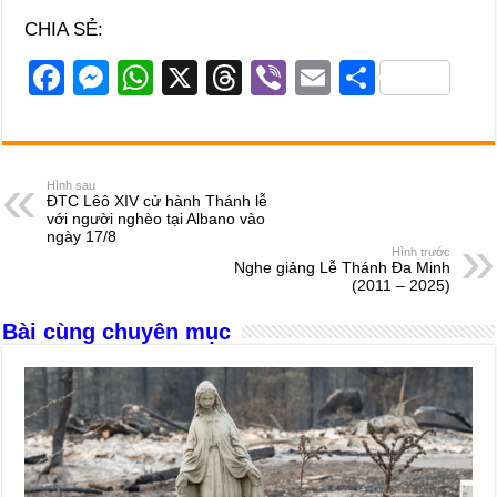
CHIA SẺ:
F
M
W
X
T
Vi
E
S
a
e
h
hr
b
m
h
c
ss
at
e
er
ail
ar
e
e
s
a
e
Hình sau
ĐTC Lêô XIV cử hành Thánh lễ
b
n
A
d
với người nghèo tại Albano vào
ngày 17/8
o
g
p
s
Hình trước
Nghe giảng Lễ Thánh Đa Minh
o
er
p
(2011 – 2025)
k
Bài cùng chuyên mục