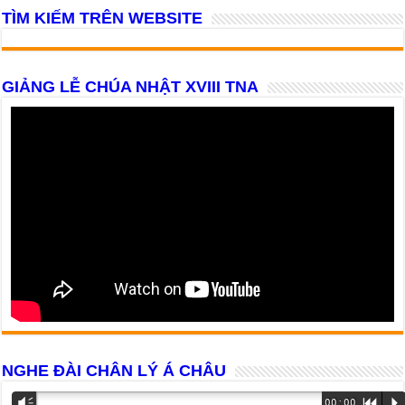
TÌM KIẾM TRÊN WEBSITE
GIẢNG LỄ CHÚA NHẬT XVIII TNA
NGHE ĐÀI CHÂN LÝ Á CHÂU
Trình
Vm
00:00
R
P