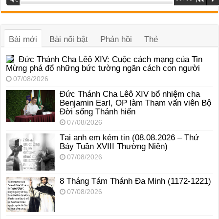
phát
âm
thanh
Bài mới
Bài nổi bật
Phản hồi
Thẻ
Đức Thánh Cha Lêô XIV: Cuộc cách mạng của Tin
Mừng phá đổ những bức tường ngăn cách con người
07/08/2026
Đức Thánh Cha Lêô XIV bổ nhiệm cha
Benjamin Earl, OP làm Tham vấn viên Bộ
Đời sống Thánh hiến
07/08/2026
Tại anh em kém tin (08.08.2026 – Thứ
Bảy Tuần XVIII Thường Niên)
07/08/2026
8 Tháng Tám Thánh Ða Minh (1172-1221)
07/08/2026