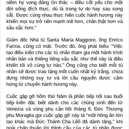
niềm hy vọng đáng tín thác – điều cốt yếu cho một
đời sống đích thực, dù là trong tự do hay sau song
sắt. Được cùng nhau thực hiện cuộc hành hương này
khiến mọi sự trở nên mạnh mẽ hơn, chân thật hơn và
sâu sắc hơn.”
Giám đốc Nhà tù Santa Maria Maggiore, ông Enrico
Farina, cũng có mặt. Trước đó, ông phát biểu: “Việc
tạo điều kiện cho các tù nhân tham gia một hành trình
nhân bản và thiêng liêng sâu sắc như thế này là điều
khiến tôi vô cùng tự hào.” Ông cũng cho biết mỗi tù
nhân sẽ được trao tặng một cuốn nhật ký trắng, chứa
đựng những suy tư và lời cầu nguyện được cảm
hứng từ chuyến hành hương này.
Cuộc gặp gỡ hôm thứ Năm là phần tiếp nối sau buổi
tiếp kiến đặc biệt dành cho các chủng sinh đến từ
Venezia và vùng phụ cận hồi tháng 6. Đức Thượng
phụ Moraglia gọi cuộc gặp gỡ này là “một hồng ân lớn
lao khác mà Đức Thánh Cha Lêô đã dành tặng,” khi
ngài chấp thuận lời thỉnh cầu của các tù nhân được