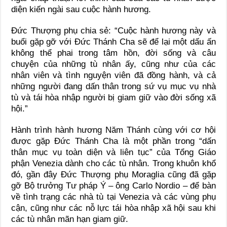
diện kiến ngài sau cuộc hành hương.
Đức Thượng phụ chia sẻ: “Cuộc hành hương này và
buổi gặp gỡ với Đức Thánh Cha sẽ để lại một dấu ấn
không thể phai trong tâm hồn, đời sống và câu
chuyện của những tù nhân ấy, cũng như của các
nhân viên và tình nguyện viên đã đồng hành, và cả
những người đang dấn thân trong sứ vụ mục vụ nhà
tù và tái hòa nhập người bị giam giữ vào đời sống xã
hội.”
Hành trình hành hương Năm Thánh cùng với cơ hội
được gặp Đức Thánh Cha là một phần trong “dấn
thân mục vụ toàn diện và liên tục” của Tổng Giáo
phận Venezia dành cho các tù nhân. Trong khuôn khổ
đó, gần đây Đức Thượng phụ Moraglia cũng đã gặp
gỡ Bộ trưởng Tư pháp Ý – ông Carlo Nordio – để bàn
về tình trạng các nhà tù tại Venezia và các vùng phụ
cận, cũng như các nỗ lực tái hòa nhập xã hội sau khi
các tù nhân mãn hạn giam giữ.