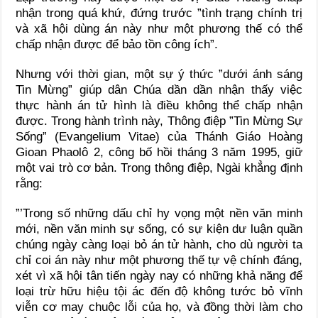
nhận trong quá khứ, đứng trước ”tình trạng chính trị
và xã hội dùng án này như một phương thế có thể
chấp nhận được để bảo tồn công ích”.
Nhưng với thời gian, một sự ý thức ”dưới ánh sáng
Tin Mừng” giúp dân Chúa dần dần nhận thấy việc
thực hành án tử hình là điều không thể chấp nhận
được. Trong hành trình này, Thông điệp ”Tin Mừng Sự
Sống” (Evangelium Vitae) của Thánh Giáo Hoàng
Gioan Phaolô 2, công bố hồi tháng 3 năm 1995, giữ
một vai trò cơ bản. Trong thông điệp, Ngài khẳng định
rằng:
”’Trong số những dấu chỉ hy vọng một nền văn minh
mới, nền văn minh sự sống, có sự kiện dư luận quần
chúng ngày càng loại bỏ án tử hành, cho dù người ta
chỉ coi án này như một phương thế tự vệ chính đáng,
xét vì xã hội tân tiến ngày nay có những khả năng để
loại trừ hữu hiệu tội ác đến độ không tước bỏ vĩnh
viễn cơ may chuộc lỗi của họ, và đồng thời làm cho