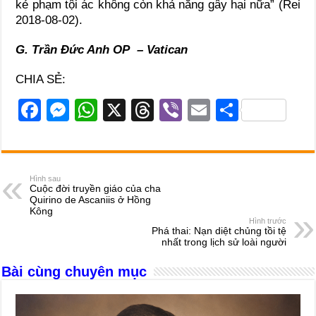
kẻ phạm tội ác không còn khả năng gây hại nữa” (Rei
2018-08-02).
G. Trần Đức Anh OP – Vatican
CHIA SẺ:
F
M
W
X
T
Vi
E
S
a
e
h
hr
b
m
h
c
ss
at
e
er
ail
ar
e
e
s
a
e
Hình sau
Cuộc đời truyền giáo của cha
b
n
A
d
Quirino de Ascaniis ở Hồng
Kông
o
g
p
s
Hình trước
Phá thai: Nạn diệt chủng tồi tệ
o
er
p
nhất trong lịch sử loài người
k
Bài cùng chuyên mục