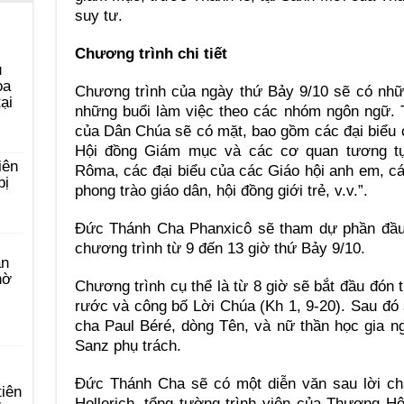
suy tư.
Chương trình chi tiết
u
ọa
Chương trình của ngày thứ Bảy 9/10 sẽ có nhữ
ại
những buổi làm việc theo các nhóm ngôn ngữ. T
của Dân Chúa sẽ có mặt, bao gồm các đại biểu 
Hội đồng Giám mục và các cơ quan tương tự,
iên
Rôma, các đại biểu của các Giáo hội anh em, cá
bị
phong trào giáo dân, hội đồng giới trẻ, v.v.”.
Đức Thánh Cha Phanxicô sẽ tham dự phần đầu t
chương trình từ 9 đến 13 giờ thứ Bảy 9/10.
àn
hờ
Chương trình cụ thể là từ 8 giờ sẽ bắt đầu đón 
rước và công bố Lời Chúa (Kh 1, 9-20). Sau đó
cha Paul Béré, dòng Tên, và nữ thần học gia n
Sanz phụ trách.
Đức Thánh Cha sẽ có một diễn văn sau lời c
tiên
Hollerich, tổng tường trình viên của Thượng H