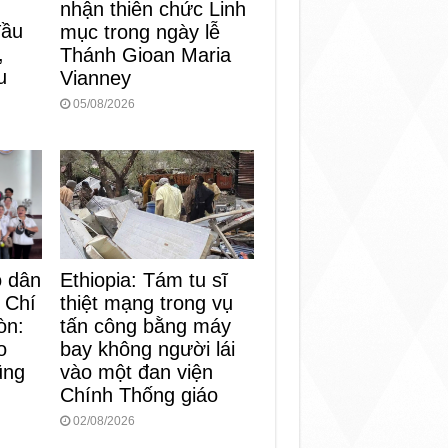
nhận thiên chức Linh
đầu
mục trong ngày lễ
,
Thánh Gioan Maria
u
Vianney
05/08/2026
o dân
Ethiopia: Tám tu sĩ
 Chí
thiệt mạng trong vụ
òn:
tấn công bằng máy
o
bay không người lái
ũng
vào một đan viện
Chính Thống giáo
02/08/2026