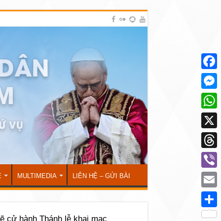
Face
Mess
What
X
Thre
Viber
Ẻ
MULTIMEDIA
LIÊN HỆ – GỬI BÀI
Emai
Shar
ẽ cử hành Thánh lễ khai mạc