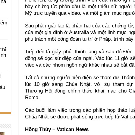
ina
bày chứng từ: phần đầu là một thiếu nữ người 
Mỹ trực tuyến qua video, và một giám mục ngư
iểm
Sau phần giải lao là phần hai của các chứng từ,
của một gia đình ở Australia và một linh mục ng
phụ trách một cộng đoàn tu trì ở Pháp, trình bày
chỉ
Tiếp đến là giây phút thinh lặng và sau đó Đ
ình
đồng sẽ đọc sứ điệp của ngài. Vào lúc 11 giờ s
việc và các nhóm ngôn ngữ khác nhau sẽ bắt đầu
i
Tất cả những người hiện diện sẽ tham dự Thán
lúc 10 giờ sáng Chúa Nhật, với sự tham dự 
Sáu
Thượng Hội đồng chính thức khai mạc cho Giá
Roma.
Các buổi làm việc trong các phiên họp thảo l
Chúa Nhật sẽ được phát sóng trực tiếp từ Vati
Hồng Thủy – Vatican News