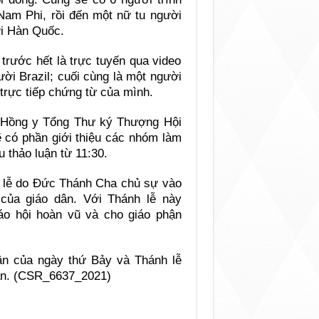
Nam Phi, rồi đến một nữ tu người
ời Hàn Quốc.
 trước hết là trực tuyến qua video
ười Brazil; cuối cùng là một người
 trực tiếp chứng từ của mình.
ức Hồng y Tổng Thư ký Thượng Hội
ẽ có phần giới thiệu các nhóm làm
 thảo luận từ 11:30.
h lễ do Đức Thánh Cha chủ sự vào
của giáo dân. Với Thánh lễ này
o hội hoàn vũ và cho giáo phận
uận của ngày thứ Bảy và Thánh lễ
can. (CSR_6637_2021)