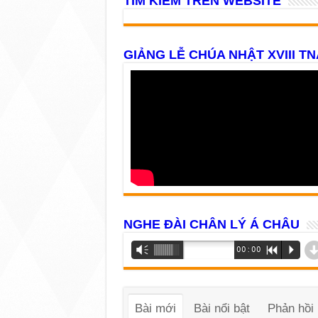
TÌM KIẾM TRÊN WEBSITE
GIẢNG LỄ CHÚA NHẬT XVIII TN
NGHE ĐÀI CHÂN LÝ Á CHÂU
Trình
Vm
00:00
R
P
phát
âm
thanh
Bài mới
Bài nổi bật
Phản hồi