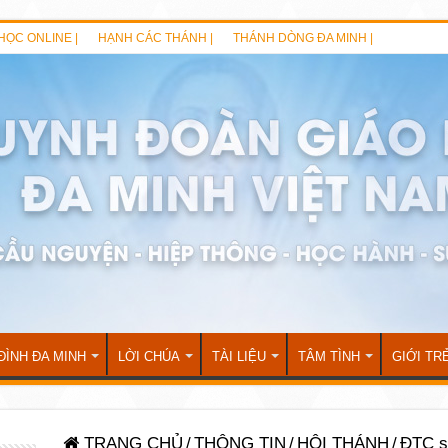
HỌC ONLINE |
HẠNH CÁC THÁNH |
THÁNH DÒNG ĐA MINH |
ĐÌNH ĐA MINH
LỜI CHÚA
TÀI LIỆU
TÂM TÌNH
GIỚI TR
TRANG CHỦ
/
THÔNG TIN
/
HỘI THÁNH
/
ĐTC s