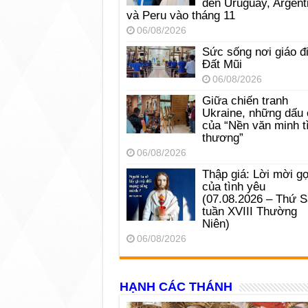
đến Uruguay, Argent
và Peru vào tháng 11
06/08/2026
Sức sống nơi giáo đ
Đất Mũi
06/08/2026
Giữa chiến tranh
Ukraine, những dấu 
của “Nền văn minh t
thương”
06/08/2026
Thập giá: Lời mời gọ
của tình yêu
(07.08.2026 – Thứ 
tuần XVIII Thường
Niên)
06/08/2026
HẠNH CÁC THÁNH