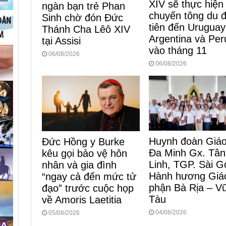
XIV sẽ thực hiện
ngàn bạn trẻ Phan
chuyến tông du 
Sinh chờ đón Đức
tiên đến Uruguay
Thánh Cha Lêô XIV
Argentina và Per
tại Assisi
vào tháng 11
06/08/2026
06/08/2026
Huynh đoàn Giá
Đức Hồng y Burke
Đa Minh Gx. Tân
kêu gọi bảo vệ hôn
Linh, TGP. Sài G
nhân và gia đình
Hành hương Giá
“ngay cả đến mức tử
phận Bà Rịa – V
đạo” trước cuộc họp
Tàu
về Amoris Laetitia
04/08/2026
05/08/2026