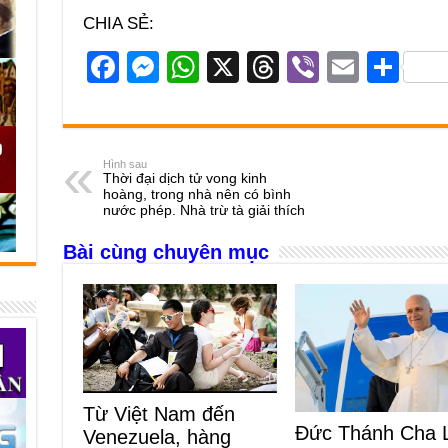
CHIA SẺ:
F
M
W
X
T
Vi
E
S
a
e
h
hr
b
m
h
c
ss
at
e
er
ail
ar
e
e
s
a
e
Hình sau
Thời đại dịch tử vong kinh
b
n
A
d
hoàng, trong nhà nên có bình
nước phép. Nhà trừ tà giải thích
o
g
p
s
Bài cùng chuyên mục
o
er
p
k
Từ Việt Nam đến
Đức Thánh Cha 
Venezuela, hàng