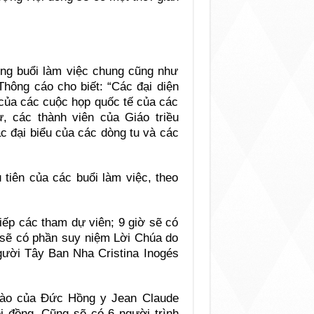
ng buổi làm việc chung cũng như
hông cáo cho biết: “Các đại diện
của các cuộc họp quốc tế của các
 các thành viên của Giáo triều
c đại biểu của các dòng tu và các
iên của các buổi làm việc, theo
tiếp các tham dự viên; 9 giờ sẽ có
 sẽ có phần suy niệm Lời Chúa do
gười Tây Ban Nha Cristina Inogés
hào của Đức Hồng y Jean Claude
ội đồng. Cũng sẽ có 6 người trình