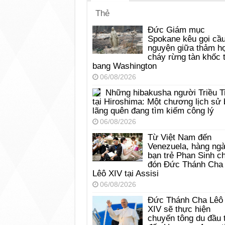
Thẻ
Đức Giám mục
Spokane kêu gọi cầ
nguyện giữa thảm h
cháy rừng tàn khốc t
bang Washington
06/08/2026
Những hibakusha người Triều T
tại Hiroshima: Một chương lịch sử 
lãng quên đang tìm kiếm công lý
06/08/2026
Từ Việt Nam đến
Venezuela, hàng ng
bạn trẻ Phan Sinh c
đón Đức Thánh Cha
Lêô XIV tại Assisi
06/08/2026
Đức Thánh Cha Lêô
XIV sẽ thực hiện
chuyến tông du đầu 