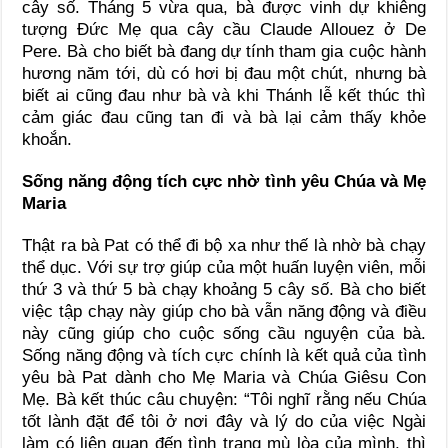
cây số. Tháng 5 vừa qua, bà được vinh dự khiêng
tượng Đức Mẹ qua cây cầu Claude Allouez ở De
Pere. Bà cho biết bà đang dự tính tham gia cuộc hành
hương năm tới, dù có hơi bị đau một chút, nhưng bà
biết ai cũng đau như bà và khi Thánh lễ kết thúc thì
cảm giác đau cũng tan đi và bà lại cảm thấy khỏe
khoắn.
Sống năng động tích cực nhờ tình yêu Chúa và Mẹ
Maria
Thật ra bà Pat có thể đi bộ xa như thế là nhờ bà chạy
thể dục. Với sự trợ giúp của một huấn luyện viên, mỗi
thứ 3 và thứ 5 bà chạy khoảng 5 cây số. Bà cho biết
việc tập chạy này giúp cho bà vẫn năng động và điều
này cũng giúp cho cuộc sống cầu nguyện của bà.
Sống năng động và tích cực chính là kết quả của tình
yêu bà Pat dành cho Mẹ Maria và Chúa Giêsu Con
Mẹ. Bà kết thúc câu chuyện: “Tôi nghĩ rằng nếu Chúa
tốt lành đặt để tôi ở nơi đây và lý do của việc Ngài
làm có liên quan đến tình trạng mù lòa của mình, thì