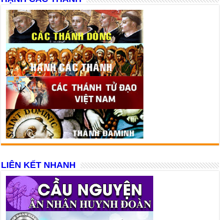
LIÊN KẾT NHANH