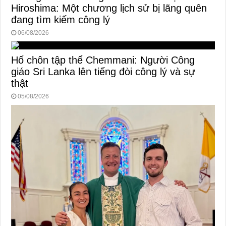
Hiroshima: Một chương lịch sử bị lãng quên
đang tìm kiếm công lý
06/08/2026
Hố chôn tập thể Chemmani: Người Công
giáo Sri Lanka lên tiếng đòi công lý và sự
thật
05/08/2026