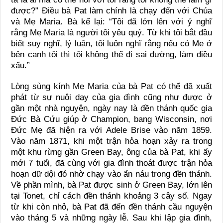
được?” Điều bà Pat làm chính là chạy đến với Chúa
và Mẹ Maria. Bà kể lại: “Tôi đã lớn lên với ý nghĩ
rằng Mẹ Maria là người tôi yêu quý. Từ khi tôi bắt đầu
biết suy nghĩ, lý luận, tôi luôn nghĩ rằng nếu có Mẹ ở
bên cạnh tôi thì tôi không thể đi sai đường, làm điều
xấu.”
Lòng sùng kính Mẹ Maria của bà Pat có thể đã xuất
phát từ sự nuôi dạy của gia đình cũng như được ở
gần một nhà nguyện, ngày nay là đền thánh quốc gia
Đức Bà Cứu giúp ở Champion, bang Wisconsin, nơi
Đức Mẹ đã hiện ra với Adele Brise vào năm 1859.
Vào năm 1871, khi một trận hỏa hoạn xảy ra trong
một khu rừng gần Green Bay, ông của bà Pat, khi ấy
mới 7 tuổi, đã cùng với gia đình thoát được trận hỏa
hoạn dữ dội đó nhờ chạy vào ẩn náu trong đền thánh.
Về phần mình, bà Pat được sinh ở Green Bay, lớn lên
tại Tonet, chỉ cách đền thánh khoảng 3 cây số. Ngay
từ khi còn nhỏ, bà Pat đã đến đền thánh cầu nguyện
vào tháng 5 và những ngày lễ. Sau khi lập gia đình,