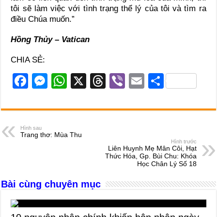
tôi sẽ làm việc với tình trạng thể lý của tôi và tìm ra
điều Chúa muốn.”
Hồng Thủy – Vatican
CHIA SẺ:
F
M
W
X
T
Vi
E
S
a
e
h
hr
b
m
h
c
ss
at
e
er
ail
ar
e
e
s
a
e
Hình sau
Trang thơ: Mùa Thu
b
n
A
d
Hình trước
Liên Huynh Mẹ Mân Côi, Hạt
o
g
p
s
Thức Hóa, Gp. Bùi Chu: Khóa
Học Chân Lý Số 18
o
er
p
Bài cùng chuyên mục
k