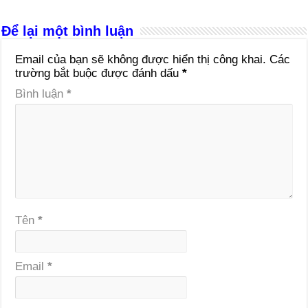
Để lại một bình luận
Email của bạn sẽ không được hiển thị công khai.
Các
trường bắt buộc được đánh dấu
*
Bình luận
*
Tên
*
Email
*