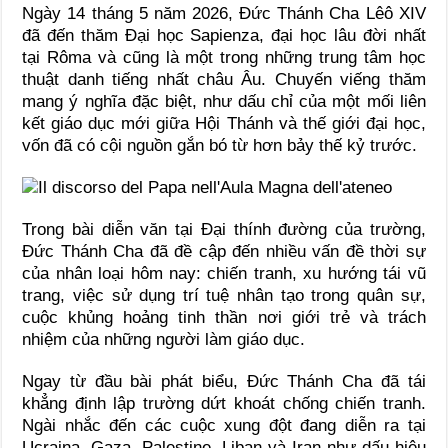
Ngày 14 tháng 5 năm 2026, Đức Thánh Cha Lêô XIV
đã đến thăm Đại học Sapienza, đại học lâu đời nhất
tại Rôma và cũng là một trong những trung tâm học
thuật danh tiếng nhất châu Âu. Chuyến viếng thăm
mang ý nghĩa đặc biệt, như dấu chỉ của một mối liên
kết giáo dục mới giữa Hội Thánh và thế giới đại học,
vốn đã có cội nguồn gắn bó từ hơn bảy thế kỷ trước.
Trong bài diễn văn tại Đại thính đường của trường,
Đức Thánh Cha đã đề cập đến nhiều vấn đề thời sự
của nhân loại hôm nay: chiến tranh, xu hướng tái vũ
trang, việc sử dụng trí tuệ nhân tạo trong quân sự,
cuộc khủng hoảng tinh thần nơi giới trẻ và trách
nhiệm của những người làm giáo dục.
Ngay từ đầu bài phát biểu, Đức Thánh Cha đã tái
khẳng định lập trường dứt khoát chống chiến tranh.
Ngài nhắc đến các cuộc xung đột đang diễn ra tại
Ucraina, Gaza, Palestine, Liban và Iran như dấu hiệu