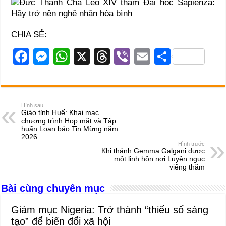
CHIA SẺ:
F
M
W
X
T
Vi
E
S
a
e
h
hr
b
m
h
c
ss
at
e
er
ail
ar
e
e
s
a
e
Hình sau
Giáo tỉnh Huế: Khai mạc
b
n
A
d
chương trình Họp mặt và Tập
huấn Loan báo Tin Mừng năm
o
g
p
s
2026
Hình trước
o
er
p
Khi thánh Gemma Galgani được
một linh hồn nơi Luyện ngục
k
viếng thăm
Bài cùng chuyên mục
Giám mục Nigeria: Trở thành “thiểu số sáng
tạo” để biến đổi xã hội