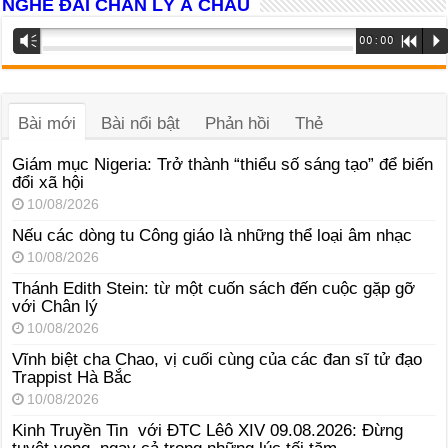
NGHE ĐÀI CHÂN LÝ Á CHÂU
Trình
Vm
00:00
R
P
phát
âm
thanh
Bài mới
Bài nổi bật
Phản hồi
Thẻ
Giám mục Nigeria: Trở thành “thiểu số sáng tạo” để biến
đổi xã hội
10/08/2026
Nếu các dòng tu Công giáo là những thể loại âm nhạc
10/08/2026
Thánh Edith Stein: từ một cuốn sách đến cuộc gặp gỡ
với Chân lý
10/08/2026
Vĩnh biệt cha Chao, vị cuối cùng của các đan sĩ tử đạo
Trappist Hà Bắc
10/08/2026
Kinh Truyền Tin với ĐTC Lêô XIV 09.08.2026: Đừng