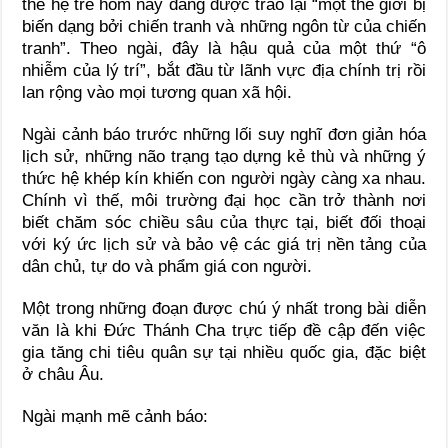
thế hệ trẻ hôm nay đang được trao lại “một thế giới bị
biến dạng bởi chiến tranh và những ngôn từ của chiến
tranh”. Theo ngài, đây là hậu quả của một thứ “ô
nhiễm của lý trí”, bắt đầu từ lãnh vực địa chính trị rồi
lan rộng vào mọi tương quan xã hội.
Ngài cảnh báo trước những lối suy nghĩ đơn giản hóa
lịch sử, những não trạng tạo dựng kẻ thù và những ý
thức hệ khép kín khiến con người ngày càng xa nhau.
Chính vì thế, môi trường đại học cần trở thành nơi
biết chăm sóc chiều sâu của thực tại, biết đối thoại
với ký ức lịch sử và bảo vệ các giá trị nền tảng của
dân chủ, tự do và phẩm giá con người.
Một trong những đoạn được chú ý nhất trong bài diễn
văn là khi Đức Thánh Cha trực tiếp đề cập đến việc
gia tăng chi tiêu quân sự tại nhiều quốc gia, đặc biệt
ở châu Âu.
Ngài mạnh mẽ cảnh báo: