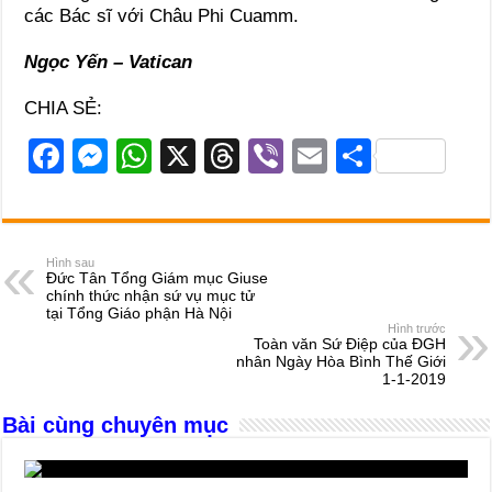
các Bác sĩ với Châu Phi Cuamm.
Ngọc Yến – Vatican
CHIA SẺ:
F
M
W
X
T
Vi
E
S
a
e
h
hr
b
m
h
c
ss
at
e
er
ail
ar
e
e
s
a
e
Hình sau
Đức Tân Tổng Giám mục Giuse
b
n
A
d
chính thức nhận sứ vụ mục tử
tại Tổng Giáo phận Hà Nội
o
g
p
s
Hình trước
Toàn văn Sứ Điệp của ĐGH
o
er
p
nhân Ngày Hòa Bình Thế Giới
1-1-2019
k
Bài cùng chuyên mục