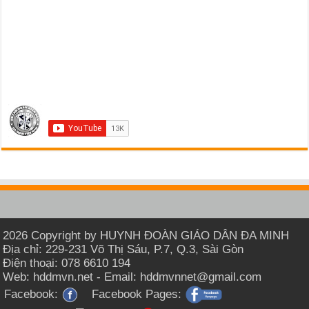
2026 Copyright by HUYNH ĐOÀN GIÁO DÂN ĐA MINH
Địa chỉ: 229-231 Võ Thị Sáu, P.7, Q.3, Sài Gòn
Điện thoại: 078 6610 194
Web: hddmvn.net - Email: hddmvnnet@gmail.com
Facebook:
Facebook Pages: