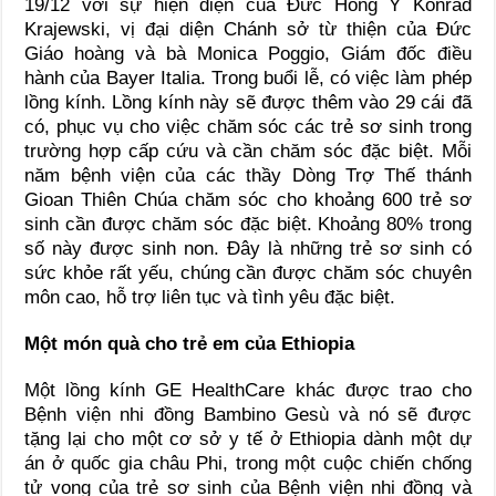
19/12 với sự hiện diện của Đức Hồng Y Konrad
Krajewski, vị đại diện Chánh sở từ thiện của Đức
Giáo hoàng và bà Monica Poggio, Giám đốc điều
hành của Bayer Italia. Trong buổi lễ, có việc làm phép
lồng kính. Lồng kính này sẽ được thêm vào 29 cái đã
có, phục vụ cho việc chăm sóc các trẻ sơ sinh trong
trường hợp cấp cứu và cần chăm sóc đặc biệt. Mỗi
năm bệnh viện của các thầy Dòng Trợ Thế thánh
Gioan Thiên Chúa chăm sóc cho khoảng 600 trẻ sơ
sinh cần được chăm sóc đặc biệt. Khoảng 80% trong
số này được sinh non. Đây là những trẻ sơ sinh có
sức khỏe rất yếu, chúng cần được chăm sóc chuyên
môn cao, hỗ trợ liên tục và tình yêu đặc biệt.
Một món quà cho trẻ em của Ethiopia
Một lồng kính GE HealthCare khác được trao cho
Bệnh viện nhi đồng Bambino Gesù và nó sẽ được
tặng lại cho một cơ sở y tế ở Ethiopia dành một dự
án ở quốc gia châu Phi, trong một cuộc chiến chống
tử vong của trẻ sơ sinh của Bệnh viện nhi đồng và