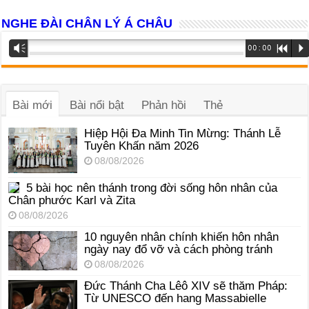
NGHE ĐÀI CHÂN LÝ Á CHÂU
Trình
Vm
00:00
R
P
phát
âm
thanh
Bài mới
Bài nổi bật
Phản hồi
Thẻ
Hiệp Hội Đa Minh Tin Mừng: Thánh Lễ
Tuyên Khấn năm 2026
08/08/2026
5 bài học nên thánh trong đời sống hôn nhân của
Chân phước Karl và Zita
08/08/2026
10 nguyên nhân chính khiến hôn nhân
ngày nay đổ vỡ và cách phòng tránh
08/08/2026
Đức Thánh Cha Lêô XIV sẽ thăm Pháp:
Từ UNESCO đến hang Massabielle