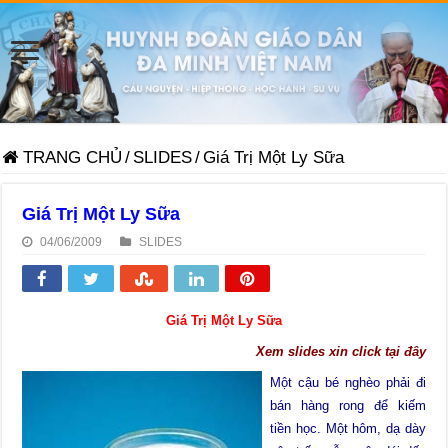
TRANG CHỦ
/
SLIDES
/
Giá Trị Một Ly Sữa
Giá Trị Một Ly Sữa
04/06/2009
SLIDES
Giá Trị Một Ly Sữa
Xem slides xin click tại đây
Một cậu bé nghèo phải đi
bán hàng rong để kiếm
tiền học. Một hôm, dạ dày