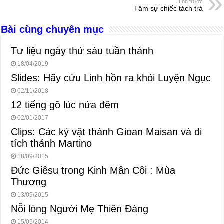
b
n
A
d
Hình trước
Tâm sự chiếc tách trà
o
g
p
s
Bài cùng chuyên mục
o
er
p
k
Tư liệu ngày thứ sáu tuần thánh
18/04/2019
Slides: Hãy cứu Linh hồn ra khỏi Luyện Ngục
02/11/2018
12 tiếng gõ lúc nửa đêm
02/01/2017
Clips: Các kỷ vật thánh Gioan Maisan và di
tích thánh Martino
18/09/2015
Đức Giêsu trong Kinh Mân Côi : Mùa
Thương
13/09/2015
Nỗi lòng Người Mẹ Thiên Đàng
15/05/2014