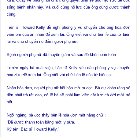
xưa. Quay về phòng hội chẩn, ông quyết định sẽ dốc hết sức để cứu
sống bệnh nhân này. Và cuối cùng nỗ lực của ông cũng được thành
công.
Tiến sĩ Howard Kelly đề nghị phòng y vụ chuyển cho ông hóa đơn
viện phí của ân nhân để xem lại. Ông viết vài chữ bên lề của tờ biên
lai và cho chuyển nó đến người phụ nữ.
Bệnh người phụ nữ đã thuyên giảm và sau đó khỏi hoàn toàn.
Trước ngày bà xuất viện, bác sĩ Kelly yêu cầu phòng y vụ chuyển
hóa đơn để xem lại. Ông viết vài chữ bên lề của tờ biên lai.
Nhận hóa đơn, người phụ nữ hồi hộp mở ra đọc. Bà dự đoán rằng số
tiền phải trả rất cao, có lẽ bà sẽ phải làm việc cật lực cả đời mới trả
hết.
Ngỡ ngàng, bà đọc thấy bên lề hóa đơn một hàng chữ :
“Đã được thanh toán bằng một ly sữa.
Ký tên: Bác sĩ Howard Kelly.”