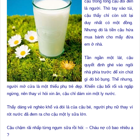
cậu trống rỗng cậu đói đến
lả người. Thò tay vào túi,
cậu thấy chỉ còn sót lại
duy nhất có một đồng.
Nhưng đó là tiền cậu hứa
mua bánh cho mấy đứa
em ở nhà.
Tần ngần một lát, cậu
quyết định ghé vào ngôi
nhà phía trước để xin chút
gì đó bỏ bụng. Thế nhưng,
người mở cửa là một thiếu phụ trẻ đẹp. Khiến cậu bối rối và ngập
ngừng, nên thay vì hỏi xin ăn, cậu chỉ dám xin một ly nước.
Thấy dáng vẻ nghèo khổ và đói lả của cậu bé, người phụ nữ thay vì
rót nước đã đem ra cho cậu một ly sữa lớn.
Cậu chậm rãi nhấp từng ngụm sữa rồi hỏi: – Cháu nợ cô bao nhiêu ạ
?