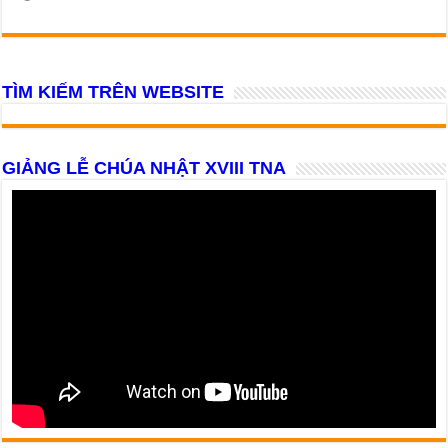
TÌM KIẾM TRÊN WEBSITE
GIẢNG LỄ CHÚA NHẬT XVIII TNA