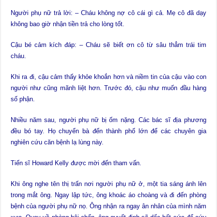
Người phụ nữ trả lời: – Cháu không nợ cô cái gì cả. Mẹ cô đã dạy
không bao giờ nhận tiền trả cho lòng tốt.
Cậu bé cảm kích đáp: – Cháu sẽ biết ơn cô từ sâu thẳm trái tim
cháu.
Khi ra đi, cậu cảm thấy khỏe khoắn hơn và niềm tin của cậu vào con
người như cũng mãnh liệt hơn. Trước đó, cậu như muốn đầu hàng
số phận.
Nhiều năm sau, người phụ nữ bị ốm nặng. Các bác sĩ địa phương
đều bó tay. Họ chuyển bà đến thành phố lớn để các chuyên gia
nghiên cứu căn bệnh lạ lùng này.
Tiến sĩ Howard Kelly được mời đến tham vấn.
Khi ông nghe tên thị trấn nơi người phụ nữ ở, một tia sáng ánh lên
trong mắt ông. Ngay lập tức, ông khoác áo choàng và đi đến phòng
bệnh của người phụ nữ nọ. Ông nhận ra ngay ân nhân của mình năm