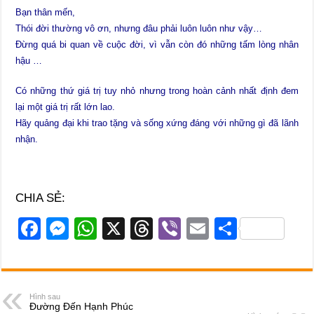
Bạn thân mến,
Thói đời thường vô ơn, nhưng đâu phải luôn luôn như vậy…
Đừng quá bi quan về cuộc đời, vì vẫn còn đó những tấm lòng nhân
hậu …
Có những thứ giá trị tuy nhỏ nhưng trong hoàn cảnh nhất định đem
lại một giá trị rất lớn lao.
Hãy quảng đại khi trao tặng và sống xứng đáng với những gì đã lãnh
nhận.
CHIA SẺ:
F
M
W
X
T
Vi
E
S
a
e
h
hr
b
m
h
c
ss
at
e
er
ail
ar
e
e
s
a
e
Hình sau
Đường Đến Hạnh Phúc