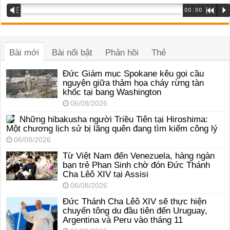
Trình
Vm
00:00
R
P
phát
âm
thanh
Bài mới
Bài nổi bật
Phản hồi
Thẻ
Đức Giám mục Spokane kêu gọi cầu
nguyện giữa thảm họa cháy rừng tàn
khốc tại bang Washington
06/08/2026
Những hibakusha người Triều Tiên tại Hiroshima:
Một chương lịch sử bị lãng quên đang tìm kiếm công lý
06/08/2026
Từ Việt Nam đến Venezuela, hàng ngàn
bạn trẻ Phan Sinh chờ đón Đức Thánh
Cha Lêô XIV tại Assisi
06/08/2026
Đức Thánh Cha Lêô XIV sẽ thực hiện
chuyến tông du đầu tiên đến Uruguay,
Argentina và Peru vào tháng 11