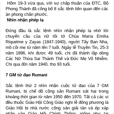
Hôm 19-3 vừa qua, với sự chấp thuận của ĐTC, Bộ
Phong Thánh đã công bố 8 sắc lệnh liên quan đến các
án phong chân phước.
Nhìn nhận phép lạ
Đứng đầu là sắc lệnh nhìn nhận phép lạ nhờ lời
chuyển cầu của nữ tôi tớ Chúa Maria Emilia
Riquelme y Zayas (1847-1940), người Tây Ban Nha,
mồ côi mẹ từ năm lên 7 tuổi. Ngày lễ Truyền Tin, 25-3
năm 1896, khi được 49 tuổi, chị đã thành lập dòng
Các Nữ Thừa Sai Thánh Thể và Đức Mẹ Vô Nhiễm.
Chị qua đời năm 1940, thọ 93 tuổi.
7 GM tử đạo Rumani
Sắc lệnh thứ 2 nhìn nhận cuộc tử đạo của 7 GM
Rumani, bị chế độ cộng sản Rumani sát hại trong
khoảng thời gian từ năm 1950 đến 1970. Tất cả các vị
đều thuộc Giáo Hội Công Giáo nghi lễ đông phương là
Giáo Hội bị nhà nước cộng sản giải tán và ép xáp
nhập vào Giáo Hội Chính Thống, giống như tại