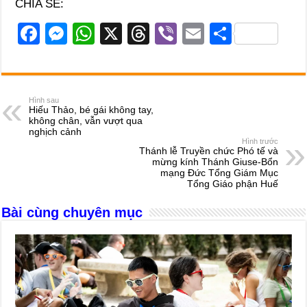
CHIA SẺ:
F
M
W
X
T
Vi
E
S
a
e
h
hr
b
m
h
c
ss
at
e
er
ail
ar
e
e
s
a
e
Hình sau
Hiếu Thảo, bé gái không tay,
b
n
A
d
không chân, vẫn vượt qua
nghịch cảnh
o
g
p
s
Hình trước
Thánh lễ Truyền chức Phó tế và
o
er
p
mừng kính Thánh Giuse-Bổn
mạng Đức Tổng Giám Mục
k
Tổng Giáo phận Huế
Bài cùng chuyên mục