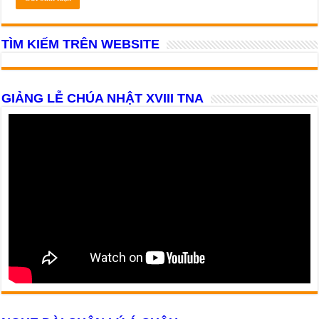
TÌM KIẾM TRÊN WEBSITE
GIẢNG LỄ CHÚA NHẬT XVIII TNA