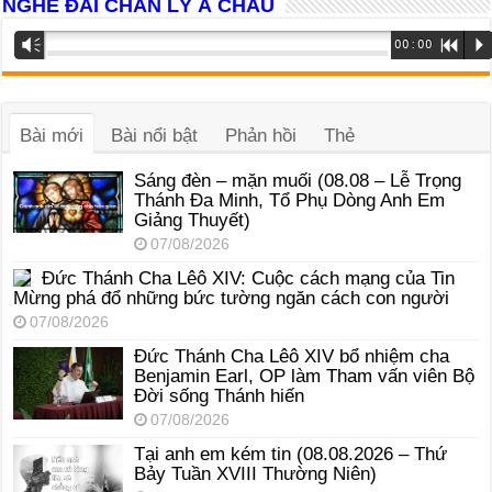
NGHE ĐÀI CHÂN LÝ Á CHÂU
Trình
Vm
00:00
R
P
phát
âm
thanh
Bài mới
Bài nổi bật
Phản hồi
Thẻ
Sáng đèn – mặn muối (08.08 – Lễ Trọng
Thánh Đa Minh, Tổ Phụ Dòng Anh Em
Giảng Thuyết)
07/08/2026
Đức Thánh Cha Lêô XIV: Cuộc cách mạng của Tin
Mừng phá đổ những bức tường ngăn cách con người
07/08/2026
Đức Thánh Cha Lêô XIV bổ nhiệm cha
Benjamin Earl, OP làm Tham vấn viên Bộ
Đời sống Thánh hiến
07/08/2026
Tại anh em kém tin (08.08.2026 – Thứ
Bảy Tuần XVIII Thường Niên)