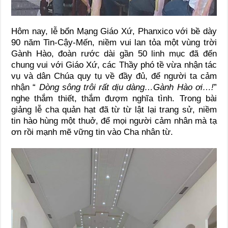
Hôm nay, lễ bổn Mạng Giáo Xứ, Phanxico với bề dày
90 năm Tin-Cậy-Mến, niềm vui lan tỏa một vùng trời
Gành Hào, đoàn rước dài gần 50 linh mục đã đến
chung vui với Giáo Xứ, các Thầy phó tề vừa nhận tác
vụ và dân Chúa quy tụ về đầy đủ, để người ta cảm
nhận “
Dòng sông trôi rất dịu dàng…Gành Hào ơi…!
”
nghe thắm thiết, thắm đượm nghĩa tình. Trong bài
giảng lễ cha quản hạt đã từ từ lật lại trang sử, niềm
tin hào hùng một thuở, để mọi người cảm nhân mà tạ
ơn rồi mạnh mẽ vững tin vào Cha nhân từ.