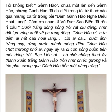
Tôi không biết “ Gành Hào”, chưa một lần đến Gành
Hào, nhưng Gành Hào đã da diết trong tôi từ thuở nào
qua những ca từ trong bài “Đêm Gành Hào Nghe Điệu
Hoài Lang”. Cám ơn nhạc sĩ Vũ Đức Sao Biển đã rên
rỉ câu “
Dưới trăng dòng sông trôi rất dịu dàng, như
dải lụa vàng xuôi về phương đông. Gành Hào ơi, nửa
đêm ai hát câu hoài lang… Lời ai ca… dưới ánh
trăng nay, rừng nước mênh mông đêm Gành Hào
chợt thương nhớ ai, ngày ấy ra đi con sông buồn tiễn
một dòng trôi. Bạc Liêu ơi… có nhớ chăng thuở ấy
thanh xuân trăng Gành Hào tròn như chiếc gương và
tóc pha sương qua Gành Hào tiễn một vầng trăng
.”