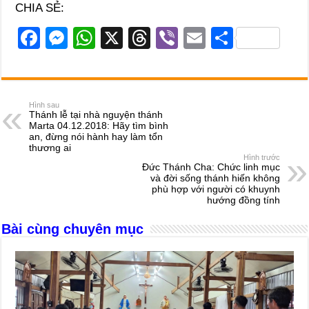
CHIA SẺ:
F
M
W
X
T
Vi
E
S
a
e
h
hr
b
m
h
c
ss
at
e
er
ail
ar
e
e
s
a
e
Hình sau
Thánh lễ tại nhà nguyện thánh
b
n
A
d
Marta 04.12.2018: Hãy tìm bình
an, đừng nói hành hay làm tổn
o
g
p
s
thương ai
Hình trước
o
er
p
Đức Thánh Cha: Chức linh mục
và đời sống thánh hiến không
k
phù hợp với người có khuynh
hướng đồng tính
Bài cùng chuyên mục