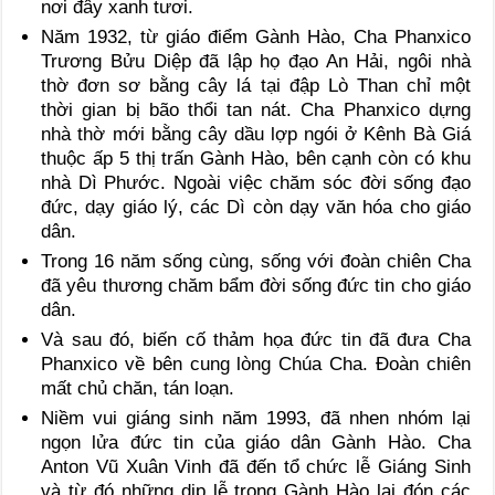
nơi đây xanh tươi.
Năm 1932, từ giáo điểm Gành Hào, Cha Phanxico
Trương Bửu Diệp đã lập họ đạo An Hải, ngôi nhà
thờ đơn sơ bằng cây lá tại đập Lò Than chỉ một
thời gian bị bão thổi tan nát. Cha Phanxico dựng
nhà thờ mới bằng cây dầu lợp ngói ở Kênh Bà Giá
thuộc ấp 5 thị trấn Gành Hào, bên cạnh còn có khu
nhà Dì Phước. Ngoài việc chăm sóc đời sống đạo
đức, dạy giáo lý, các Dì còn dạy văn hóa cho giáo
dân.
Trong 16 năm sống cùng, sống với đoàn chiên Cha
đã yêu thương chăm bẩm đời sống đức tin cho giáo
dân.
Và sau đó, biến cố thảm họa đức tin đã đưa Cha
Phanxico về bên cung lòng Chúa Cha. Đoàn chiên
mất chủ chăn, tán loạn.
Niềm vui giáng sinh năm 1993, đã nhen nhóm lại
ngọn lửa đức tin của giáo dân Gành Hào. Cha
Anton Vũ Xuân Vinh đã đến tổ chức lễ Giáng Sinh
và từ đó những dịp lễ trọng Gành Hào lại đón các