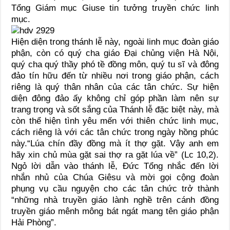
Tổng Giám mục Giuse tin tưởng truyền chức linh
mục.
Hiện diện trong thánh lễ này, ngoài linh mục đoàn giáo
phận, còn có quý cha giáo Đại chủng viện Hà Nội,
quý cha quý thầy phó tề đồng môn, quý tu sĩ và đông
đảo tín hữu đến từ nhiều nơi trong giáo phận, cách
riêng là quý thân nhân của các tân chức. Sự hiện
diện đông đảo ấy không chỉ góp phần làm nên sự
trang trọng và sốt sắng của Thánh lễ đặc biệt này, mà
còn thể hiện tình yêu mến với thiên chức linh mục,
cách riêng là với các tân chức trong ngày hồng phúc
này.“Lúa chín đầy đồng mà ít thợ gặt. Vậy anh em
hãy xin chủ mùa gặt sai thợ ra gặt lúa về” (Lc 10,2).
Ngỏ lời dẫn vào thánh lễ, Đức Tổng nhắc đến lời
nhắn nhủ của Chúa Giêsu và mời gọi cộng đoàn
phụng vụ cầu nguyện cho các tân chức trở thành
“những nhà truyền giáo lành nghề trên cánh đồng
truyền giáo mênh mông bát ngát mang tên giáo phận
Hải Phòng”.