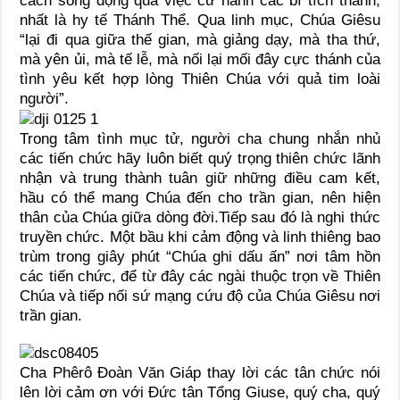
cách sống động qua việc cử hành các bí tích thánh,
nhất là hy tế Thánh Thể. Qua linh mục, Chúa Giêsu
“lại đi qua giữa thế gian, mà giảng dạy, mà tha thứ,
mà yên ủi, mà tế lễ, mà nối lại mối đây cực thánh của
tình yêu kết hợp lòng Thiên Chúa với quả tim loài
người”.
Trong tâm tình mục tử, người cha chung nhắn nhủ
các tiến chức hãy luôn biết quý trọng thiên chức lãnh
nhận và trung thành tuân giữ những điều cam kết,
hầu có thể mang Chúa đến cho trần gian, nên hiện
thân của Chúa giữa dòng đời.Tiếp sau đó là nghi thức
truyền chức. Một bầu khi cảm động và linh thiêng bao
trùm trong giây phút “Chúa ghi dấu ấn” nơi tâm hồn
các tiến chức, để từ đây các ngài thuộc trọn về Thiên
Chúa và tiếp nối sứ mạng cứu độ của Chúa Giêsu nơi
trần gian.
Cha Phêrô Đoàn Văn Giáp thay lời các tân chức nói
lên lời cảm ơn với Đức tân Tổng Giuse, quý cha, quý