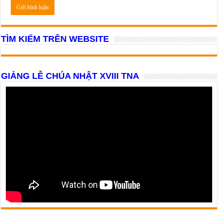
TÌM KIẾM TRÊN WEBSITE
GIẢNG LỄ CHÚA NHẬT XVIII TNA