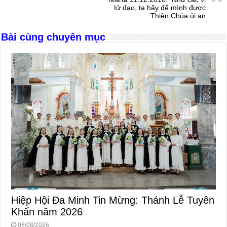
o
er
p
tử đạo, ta hãy để mình được
Thiên Chúa ủi an
k
Bài cùng chuyên mục
Hiệp Hội Đa Minh Tin Mừng: Thánh Lễ Tuyên
Khấn năm 2026
08/08/2026