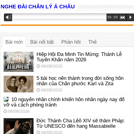
NGHE ĐÀI CHÂN LÝ Á CHÂU
Trình
Vm
00:00
R
P
phát
âm
thanh
Bài mới
Bài nổi bật
Phản hồi
Thẻ
Hiệp Hội Đa Minh Tin Mừng: Thánh Lễ
Tuyên Khấn năm 2026
08/08/2026
5 bài học nên thánh trong đời sống hôn
nhân của Chân phước Karl và Zita
08/08/2026
10 nguyên nhân chính khiến hôn nhân ngày nay đổ
vỡ và cách phòng tránh
08/08/2026
Đức Thánh Cha Lêô XIV sẽ thăm Pháp:
Từ UNESCO đến hang Massabielle
08/08/2026