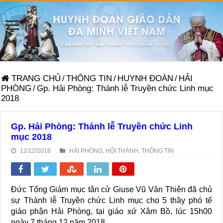
TRANG CHỦ
/
THÔNG TIN
/
HUYNH ĐOÀN
/
HẢI
PHÒNG
/
Gp. Hải Phòng: Thánh lễ Truyền chức Linh mục
2018
Gp. Hải Phòng: Thánh lễ Truyền chức Linh
mục 2018
12/12/2018
HẢI PHÒNG
,
HỘI THÁNH
,
THÔNG TIN
Đức Tổng Giám mục tân cử Giuse Vũ Văn Thiên đã chủ
sự Thánh lễ Truyền chức Linh mục cho 5 thầy phó tế
giáo phận Hải Phòng, tại giáo xứ Xâm Bồ, lúc 15h00
ngày 7 tháng 12 năm 2018.