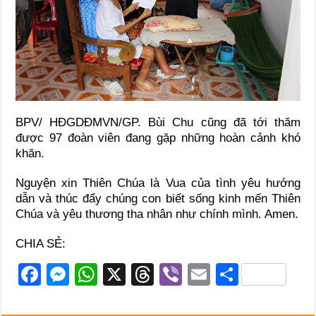
BPV/ HĐGDĐMVN/GP. Bùi Chu cũng đã tới thăm
được 97 đoàn viên đang gặp những hoàn cảnh khó
khăn.
Nguyện xin Thiên Chúa là Vua của tình yêu hướng
dẫn và thúc đẩy chúng con biết sống kinh mến Thiên
Chúa và yêu thương tha nhân như chính mình. Amen.
CHIA SẺ:
F
M
W
X
T
Vi
E
S
a
e
h
hr
b
m
h