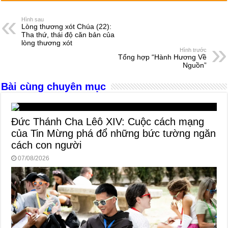
c
ss
at
e
er
ail
ar
e
e
s
a
e
Hình sau
Lòng thương xót Chúa (22):
b
n
A
d
Tha thứ, thái độ căn bản của
lòng thương xót
o
g
p
s
Hình trước
Tổng hợp “Hành Hương Về
o
er
p
Nguồn”
k
Bài cùng chuyên mục
Đức Thánh Cha Lêô XIV: Cuộc cách mạng
của Tin Mừng phá đổ những bức tường ngăn
cách con người
07/08/2026