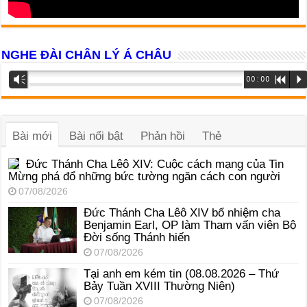
NGHE ĐÀI CHÂN LÝ Á CHÂU
Trình
Vm
00:00
R
P
phát
âm
thanh
Bài mới
Bài nổi bật
Phản hồi
Thẻ
Đức Thánh Cha Lêô XIV: Cuộc cách mạng của Tin
Mừng phá đổ những bức tường ngăn cách con người
07/08/2026
Đức Thánh Cha Lêô XIV bổ nhiệm cha
Benjamin Earl, OP làm Tham vấn viên Bộ
Đời sống Thánh hiến
07/08/2026
Tại anh em kém tin (08.08.2026 – Thứ
Bảy Tuần XVIII Thường Niên)
07/08/2026