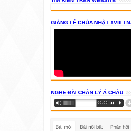
TÌM KIẾM TRÊN WEBSITE
GIẢNG LỄ CHÚA NHẬT XVIII TN
NGHE ĐÀI CHÂN LÝ Á CHÂU
Trình
Vm
00:00
R
P
phát
âm
thanh
Bài mới
Bài nổi bật
Phản hồi