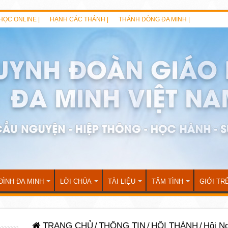
HỌC ONLINE |
HẠNH CÁC THÁNH |
THÁNH DÒNG ĐA MINH |
ĐÌNH ĐA MINH
LỜI CHÚA
TÀI LIỆU
TÂM TÌNH
GIỚI TR
TRANG CHỦ
/
THÔNG TIN
/
HỘI THÁNH
/
Hội N