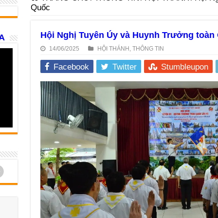
Quốc
Hội Nghị Tuyên Úy và Huynh Trưởng toàn
A
14/06/2025
HỘI THÁNH
,
THÔNG TIN
Facebook
Twitter
Stumbleupon
d