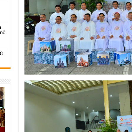
n
-nô
 8