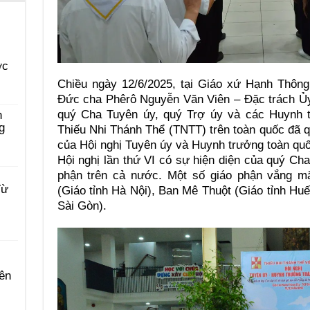
ớc
Chiều ngày 12/6/2025, tại Giáo xứ Hạnh Thôn
Đức cha Phêrô Nguyễn Văn Viên – Đặc trách Ủy 
quý Cha Tuyên úy, quý Trợ úy và các Huynh t
n
g
Thiếu Nhi Thánh Thể (TNTT) trên toàn quốc đã q
của Hội nghị Tuyên úy và Huynh trưởng toàn quốc
Hội nghị lần thứ VI có sự hiện diện của quý Ch
phận trên cả nước. Một số giáo phận vắng m
Từ
(Giáo tỉnh Hà Nội), Ban Mê Thuột (Giáo tỉnh Huế
Sài Gòn).
ên