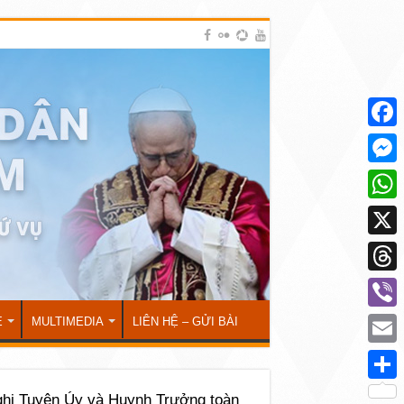
Face
Mess
What
X
Thre
Viber
Ẻ
MULTIMEDIA
LIÊN HỆ – GỬI BÀI
Emai
Shar
ghị Tuyên Úy và Huynh Trưởng toàn