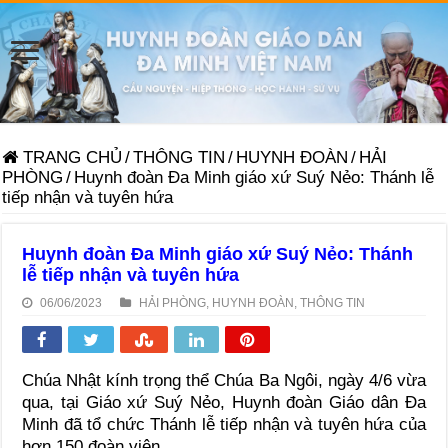
TRANG CHỦ
/
THÔNG TIN
/
HUYNH ĐOÀN
/
HẢI
PHÒNG
/
Huynh đoàn Đa Minh giáo xứ Suý Nẻo: Thánh lễ
tiếp nhận và tuyên hứa
Huynh đoàn Đa Minh giáo xứ Suý Nẻo: Thánh
lễ tiếp nhận và tuyên hứa
06/06/2023
HẢI PHÒNG
,
HUYNH ĐOÀN
,
THÔNG TIN
Chúa Nhật kính trọng thể Chúa Ba Ngôi, ngày 4/6 vừa
qua, tại Giáo xứ Suý Nẻo, Huynh đoàn Giáo dân Đa
Minh đã tổ chức Thánh lễ tiếp nhận và tuyên hứa của
hơn 150 đoàn viên.