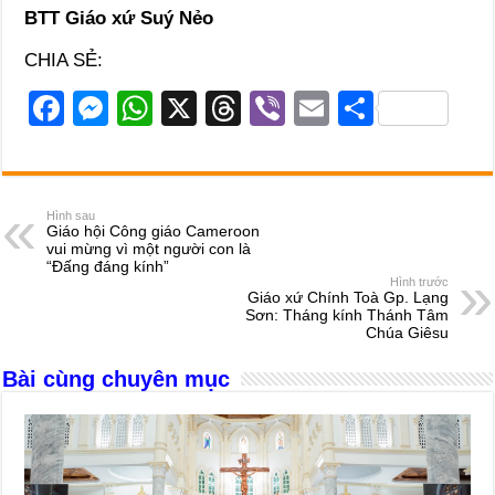
BTT Giáo xứ Suý Nẻo
CHIA SẺ:
F
M
W
X
T
Vi
E
S
a
e
h
hr
b
m
h
c
ss
at
e
er
ail
ar
e
e
s
a
e
Hình sau
Giáo hội Công giáo Cameroon
b
n
A
d
vui mừng vì một người con là
“Đấng đáng kính”
o
g
p
s
Hình trước
Giáo xứ Chính Toà Gp. Lạng
o
er
p
Sơn: Tháng kính Thánh Tâm
Chúa Giêsu
k
Bài cùng chuyên mục