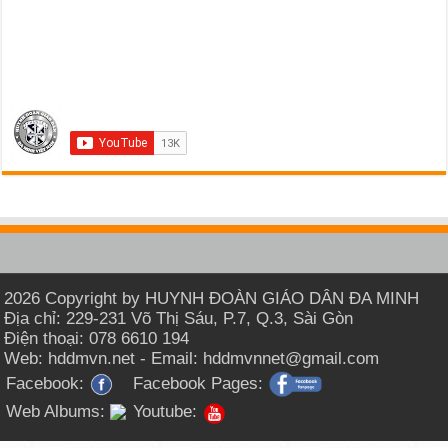
2026 Copyright by HUYNH ĐOÀN GIÁO DÂN ĐA MINH
Địa chỉ: 229-231 Võ Thị Sáu, P.7, Q.3, Sài Gòn
Điện thoại: 078 6610 194
Web: hddmvn.net - Email: hddmvnnet@gmail.com
Facebook:
Facebook Pages:
Web Albums:
Youtube: