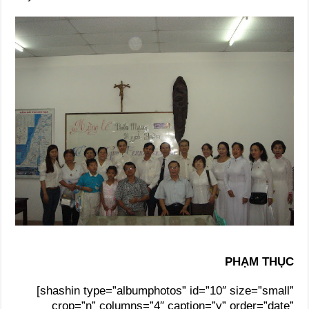
PHẠM THỤC
[shashin type=”albumphotos” id=”10″ size=”small”
crop=”n” columns=”4″ caption=”y” order=”date”