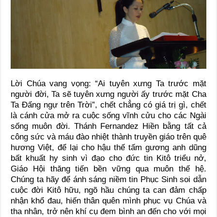
Lời Chúa vang vọng: “Ai tuyên xưng Ta trước mặt
người đời, Ta sẽ tuyên xưng người ấy trước mặt Cha
Ta Đấng ngự trên Trời”, chết chẳng có giá trị gì, chết
là cánh cửa mở ra cuộc sống vĩnh cửu cho các Ngài
sống muôn đời. Thánh Fernandez Hiền bằng tất cả
công sức và máu đào nhiệt thành truyền giáo trên quê
hương Việt, để lại cho hậu thế tấm gương anh dũng
bất khuất hy sinh vì đạo cho đức tin Kitô triểu nở,
Giáo Hội thăng tiến bền vững qua muôn thế hệ.
Chúng ta hãy để ánh sáng niềm tin Phục Sinh soi dẫn
cuộc đời Kitô hữu, ngõ hầu chúng ta can đảm chấp
nhận khổ đau, hiến thân quên mình phục vụ Chúa và
tha nhân, trở nên khí cụ đem bình an đến cho với mọi