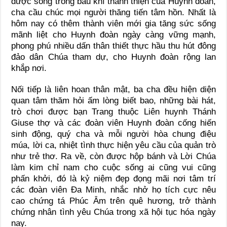
được sống trong bầu khí thánh thiện của Huynh đoàn,
cha cầu chúc mọi người thăng tiến tâm hồn. Nhất là
hôm nay có thêm thành viên mới gia tăng sức sống
mãnh liệt cho Huynh đoàn ngày càng vững mạnh,
phong phú nhiều dấn thân thiết thực hầu thu hút đông
đảo dân Chúa tham dự, cho Huynh đoàn rộng lan
khắp nơi.
Nối tiếp là liên hoan thân mật, ba cha đều hiện diện
quan tâm thăm hỏi ấm lòng biết bao, những bài hát,
trò chơi được bạn Trang thuộc Liên huynh Thánh
Giuse thợ và các đoàn viên Huynh đoàn cống hiến
sinh động, quý cha và mỗi người hòa chung điệu
múa, lời ca, nhiệt tình thực hiện yêu cầu của quản trò
như trẻ thơ. Ra về, còn được hộp bánh và Lời Chúa
làm kim chỉ nam cho cuộc sống ai cũng vui cũng
phấn khởi, đó là kỷ niệm đẹp đọng mãi nơi tâm trí
các đoàn viên Đa Minh, nhắc nhở họ tích cực nêu
cao chứng tá Phúc Âm trên quê hương, trở thành
chứng nhân tình yêu Chúa trong xã hội tục hóa ngày
nay.