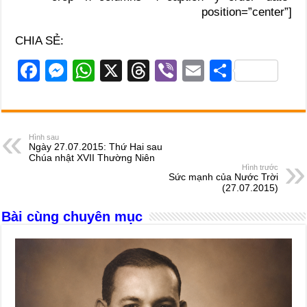
position=”center”]
CHIA SẺ:
F
M
W
X
T
Vi
E
S
a
e
h
hr
b
m
h
c
ss
at
e
er
ail
ar
e
e
s
a
e
Hình sau
Ngày 27.07.2015: Thứ Hai sau
b
n
A
d
Chúa nhật XVII Thường Niên
Hình trước
o
g
p
s
Sức mạnh của Nước Trời
(27.07.2015)
o
er
p
Bài cùng chuyên mục
k