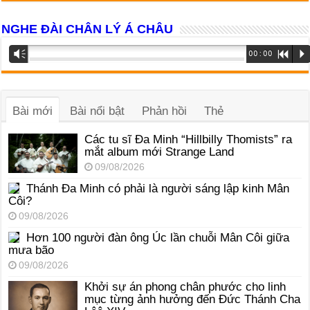
NGHE ĐÀI CHÂN LÝ Á CHÂU
Trình
Vm
00:00
R
P
phát
âm
thanh
Bài mới
Bài nổi bật
Phản hồi
Thẻ
Các tu sĩ Đa Minh “Hillbilly Thomists” ra
mắt album mới Strange Land
09/08/2026
Thánh Đa Minh có phải là người sáng lập kinh Mân
Côi?
09/08/2026
Hơn 100 người đàn ông Úc lần chuỗi Mân Côi giữa
mưa bão
09/08/2026
Khởi sự án phong chân phước cho linh
mục từng ảnh hưởng đến Đức Thánh Cha