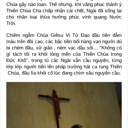
Chúa gây náo loạn. Thế nhưng, khi vâng phục thánh ý
Thiên Chúa Cha chấp nhận cái chết, Ngài đã sống lại
cho nhân loại thừa hưởng phúc vinh quang Nước
Trời.
Chiêm ngắm Chúa Giêsu Vị Tử Đạo đầu tiên đẫm
máu trên đồi cao, các bậc tiền bối hàng vạn người dù
bị chém đầu, xử giảo , ném vạc dầu sôi… “Không có
gì tách tôi ra khỏi lòng mến của Thiên Chúa trong
Đức Kitô”, trong tù các Ngài vẫn cầu nguyện, từng
lớp lớp người tiến lên pháp trường hát ca tụng Thiên
Chúa, đầu lìa khỏi cổ lúc đang chìm sâu nguyện cầu.