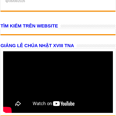
06/08/2026
TÌM KIẾM TRÊN WEBSITE
GIẢNG LỄ CHÚA NHẬT XVIII TNA