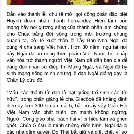
Dẫn vào thánh lễ, chủ tế mời gọi cộng đoàn đặc biệt
Huynh đoàn nhận thánh Fernandez Hiền làm bổn
mạng hãy noi gương sáng của thánh nhân làm chứng
cho Chúa bằng đời sống trong môi trường chung
quanh ta, bởi lẽ xuất thân ở Tây Ban Nha Ngài đã
cùng 4 cha sang Việt Nam. Hơn 30 năm ngụ tại nơi
đây Ngài đã ăn uống thực phẩm Việt Nam, hội nhập
văn hóa trở thành người Việt Nam để dân bản địa dễ
dàng đón nhận sứ điệp Tin Mừng Ngài, và Ngài đã hy
sinh mạng sống minh chứng lẽ đạo Ngài giảng dạy là
Chân Lý cứu độ.
“Máu các thánh tử đạo là hạt giống trổ sinh các tín
hữu”, trong phần giảng lễ cha Giacôbê đã khẳng định
điều ấy hơn 300 bị cấm cách, bắt bớ ấy vậy Giáo Hội
Việt Nam vẫn phát triển lớn mạnh không ngừng.
Người Công giáo phải bách hại vì bị hiểu lầm và ghen
ghét, Chúa Giêsu là minh chứng điển hình, Ngài đã bị
các nhà cầm quyền Do Thái bắt giữ và giết chết vì sợ