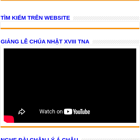
TÌM KIẾM TRÊN WEBSITE
GIẢNG LỄ CHÚA NHẬT XVIII TNA
NGHE ĐÀI CHÂN LÝ Á CHÂU