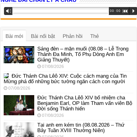
Trình
Vm
00:00
R
P
phát
âm
thanh
Bài mới
Bài nổi bật
Phản hồi
Thẻ
Sáng đèn – mặn muối (08.08 – Lễ Trọng
Thánh Đa Minh, Tổ Phụ Dòng Anh Em
Giảng Thuyết)
07/08/2026
Đức Thánh Cha Lêô XIV: Cuộc cách mạng của Tin
Mừng phá đổ những bức tường ngăn cách con người
07/08/2026
Đức Thánh Cha Lêô XIV bổ nhiệm cha
Benjamin Earl, OP làm Tham vấn viên Bộ
Đời sống Thánh hiến
07/08/2026
Tại anh em kém tin (08.08.2026 – Thứ
Bảy Tuần XVIII Thường Niên)