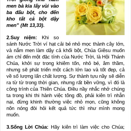
men bà kia lấy vùi vào
ba đấu bột, cho đến
kho tất cả bột dậy
men” (Mt 13,33).
2.Suy niệm:
Khi so
sánh Nước Trời ví hạt cải bé nhỏ mọc thành cây lớn,
và nắm men làm dậy cả khối bột, Chúa Giêsu muốn
ám chỉ đến một đặc tính của Nước Trời, là Hội Thánh
Chúa, khởi sự trong khiêm tốn, nhỏ bé, âm thầm,
nhưng sẽ phát triển một cách lớn lao và tốt đẹp, cả
về số lượng lẩn chất lượng. Sự thành tựu nầy sẽ diễn
ra từ từ trong thời gian, nhưng rất bền vững, vì đó là
công trình của Thiên Chúa. Điều nầy nhắc nhở chúng
ta trong khi thi hành việc tông đồ, phải kiên trì nhẫn
nại, đừng khinh thường việc nhỏ mọn, cũng không
nôn nóng đòi hỏi kết quả tức thì như mình mong
muốn.
3.Sống Lời Chúa:
Hãy kiên trì làm việc cho Chúa;