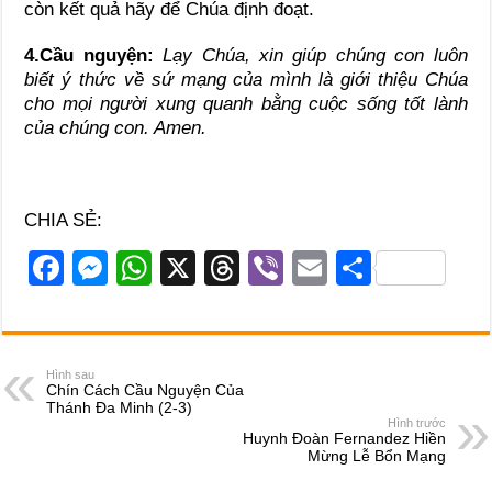
còn kết quả hãy để Chúa định đoạt.
4.Cầu nguyện:
Lạy Chúa, xin giúp chúng con luôn
biết ý thức về sứ mạng của mình là giới thiệu Chúa
cho mọi người xung quanh bằng cuộc sống tốt lành
của chúng con. Amen.
CHIA SẺ:
F
M
W
X
T
Vi
E
S
a
e
h
hr
b
m
h
c
ss
at
e
er
ail
ar
e
e
s
a
e
Hình sau
Chín Cách Cầu Nguyện Của
b
n
A
d
Thánh Đa Minh (2-3)
Hình trước
o
g
p
s
Huynh Đoàn Fernandez Hiền
Mừng Lễ Bổn Mạng
o
er
p