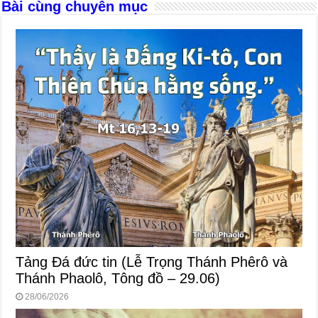
Bài cùng chuyên mục
k
Tảng Đá đức tin (Lễ Trọng Thánh Phêrô và
Thánh Phaolô, Tông đồ – 29.06)
28/06/2026