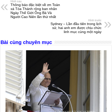
e
e
s
a
e
Hình sau
Thông báo đặc biệt về ơn Toàn
b
n
A
d
xá Tòa Thánh rộng ban nhân
Ngày Thế Giới Ông Bà Và
o
g
p
s
Người Cao Niên lần thứ nhất
Hình trước
o
er
p
Sydney – Lần đầu tiên trong lịch
sử, hai anh em được chịu chức
k
linh mục cùng một ngày
Bài cùng chuyên mục