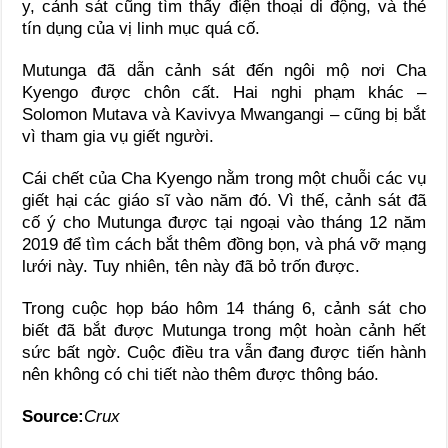
y, cảnh sát cũng tìm thấy điện thoại di động, và thẻ
tín dụng của vị linh mục quá cố.
Mutunga đã dẫn cảnh sát đến ngôi mộ nơi Cha
Kyengo được chôn cất. Hai nghi phạm khác –
Solomon Mutava và Kavivya Mwangangi – cũng bị bắt
vì tham gia vụ giết người.
Cái chết của Cha Kyengo nằm trong một chuỗi các vụ
giết hại các giáo sĩ vào năm đó. Vì thế, cảnh sát đã
cố ý cho Mutunga được tại ngoại vào tháng 12 năm
2019 để tìm cách bắt thêm đồng bọn, và phá vỡ mạng
lưới này. Tuy nhiên, tên này đã bỏ trốn được.
Trong cuộc họp báo hôm 14 tháng 6, cảnh sát cho
biết đã bắt được Mutunga trong một hoàn cảnh hết
sức bất ngờ. Cuộc điều tra vẫn đang được tiến hành
nên không có chi tiết nào thêm được thông báo.
Source:
Crux