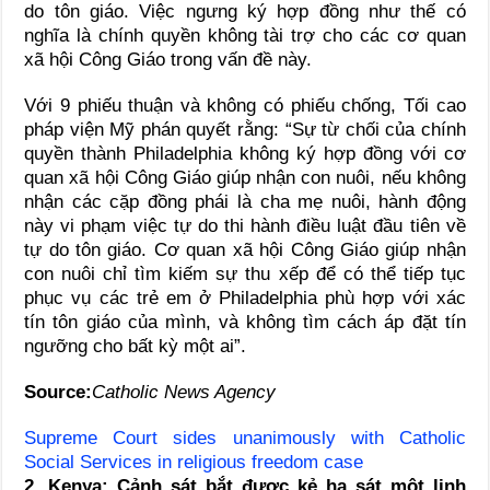
do tôn giáo. Việc ngưng ký hợp đồng như thế có
nghĩa là chính quyền không tài trợ cho các cơ quan
xã hội Công Giáo trong vấn đề này.
Với 9 phiếu thuận và không có phiếu chống, Tối cao
pháp viện Mỹ phán quyết rằng: “Sự từ chối của chính
quyền thành Philadelphia không ký hợp đồng với cơ
quan xã hội Công Giáo giúp nhận con nuôi, nếu không
nhận các cặp đồng phái là cha mẹ nuôi, hành động
này vi phạm việc tự do thi hành điều luật đầu tiên về
tự do tôn giáo. Cơ quan xã hội Công Giáo giúp nhận
con nuôi chỉ tìm kiếm sự thu xếp để có thể tiếp tục
phục vụ các trẻ em ở Philadelphia phù hợp với xác
tín tôn giáo của mình, và không tìm cách áp đặt tín
ngưỡng cho bất kỳ một ai”.
Source:
Catholic News Agency
Supreme Court sides unanimously with Catholic
Social Services in religious freedom case
2. Kenya: Cảnh sát bắt được kẻ hạ sát một linh