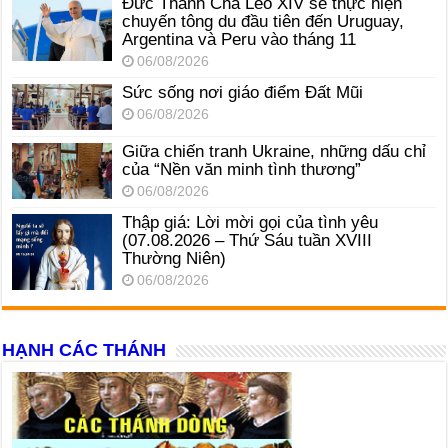
Đức Thánh Cha Lêô XIV sẽ thực hiện
chuyến tông du đầu tiên đến Uruguay,
Argentina và Peru vào tháng 11
06/08/2026
Sức sống nơi giáo điểm Đất Mũi
06/08/2026
Giữa chiến tranh Ukraine, những dấu chỉ
của “Nền văn minh tình thương”
06/08/2026
Thập giá: Lời mời gọi của tình yêu
(07.08.2026 – Thứ Sáu tuần XVIII
Thường Niên)
06/08/2026
HẠNH CÁC THÁNH