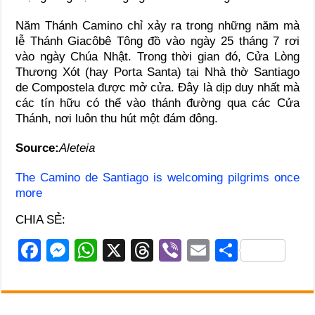
Năm Thánh Camino chỉ xảy ra trong những năm mà
lễ Thánh Giacôbê Tông đồ vào ngày 25 tháng 7 rơi
vào ngày Chúa Nhật. Trong thời gian đó, Cửa Lòng
Thương Xót (hay Porta Santa) tại Nhà thờ Santiago
de Compostela được mở cửa. Đây là dịp duy nhất mà
các tín hữu có thể vào thánh đường qua các Cửa
Thánh, nơi luôn thu hút một đám đông.
Source:
Aleteia
The Camino de Santiago is welcoming pilgrims once
more
CHIA SẺ:
F
M
W
X
T
Vi
E
S
a
e
h
hr
b
m
h
c
ss
at
e
er
ail
ar