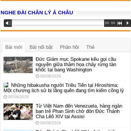
NGHE ĐÀI CHÂN LÝ Á CHÂU
Trình
Vm
00:00
R
P
phát
âm
thanh
Bài mới
Bài nổi bật
Phản hồi
Thẻ
Đức Giám mục Spokane kêu gọi cầu
nguyện giữa thảm họa cháy rừng tàn
khốc tại bang Washington
06/08/2026
Những hibakusha người Triều Tiên tại Hiroshima:
Một chương lịch sử bị lãng quên đang tìm kiếm công lý
06/08/2026
Từ Việt Nam đến Venezuela, hàng ngàn
bạn trẻ Phan Sinh chờ đón Đức Thánh
Cha Lêô XIV tại Assisi
06/08/2026