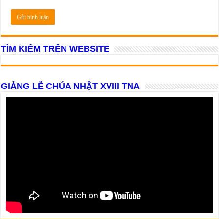
TÌM KIẾM TRÊN WEBSITE
GIẢNG LỄ CHÚA NHẬT XVIII TNA