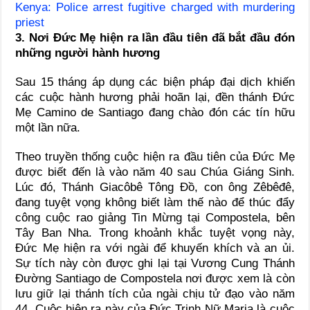
Kenya: Police arrest fugitive charged with murdering
priest
3. Nơi Đức Mẹ hiện ra lần đầu tiên đã bắt đầu đón
những người hành hương
Sau 15 tháng áp dụng các biện pháp đại dịch khiến
các cuộc hành hương phải hoãn lại, đền thánh Đức
Mẹ Camino de Santiago đang chào đón các tín hữu
một lần nữa.
Theo truyền thống cuộc hiện ra đầu tiên của Đức Mẹ
được biết đến là vào năm 40 sau Chúa Giáng Sinh.
Lúc đó, Thánh Giacôbê Tông Đồ, con ông Zêbêđê,
đang tuyệt vọng không biết làm thế nào để thúc đẩy
công cuộc rao giảng Tin Mừng tại Compostela, bên
Tây Ban Nha. Trong khoảnh khắc tuyệt vọng này,
Đức Mẹ hiện ra với ngài để khuyến khích và an ủi.
Sự tích này còn được ghi lại tại Vương Cung Thánh
Đường Santiago de Compostela nơi được xem là còn
lưu giữ lại thánh tích của ngài chịu tử đạo vào năm
44. Cuộc hiện ra này của Đức Trinh Nữ Maria là cuộc