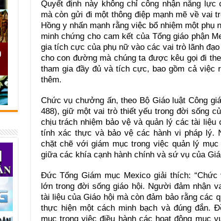
Quyết định này không chỉ công nhận năng lực 
mà còn gửi đi một thông điệp mạnh mẽ về vai t
Hồng y nhấn mạnh rằng việc bổ nhiệm một phụ nữ
minh chứng cho cam kết của Tổng giáo phận Me
gia tích cực của phụ nữ vào các vai trò lãnh đạo
cho con đường mà chúng ta được kêu gọi đi the
tham gia đầy đủ và tích cực, bao gồm cả việc ra
thêm.
Chức vụ chưởng ấn, theo Bộ Giáo luật Công giá
488), giữ một vai trò thiết yếu trong đời sống 
chịu trách nhiệm bảo vệ và quản lý các tài liệu
tính xác thực và bảo vệ các hành vi pháp lý.
chặt chẽ với giám mục trong việc quản lý mục 
giữa các khía cạnh hành chính và sứ vụ của Giá
Đức Tổng Giám mục Mexico giải thích: “Chức 
lớn trong đời sống giáo hội. Người đảm nhận v
tài liệu của Giáo hội mà còn đảm bảo rằng các q
thực hiện một cách minh bạch và đúng đắn. Đ
mục trong việc điều hành các hoạt động mục vụ