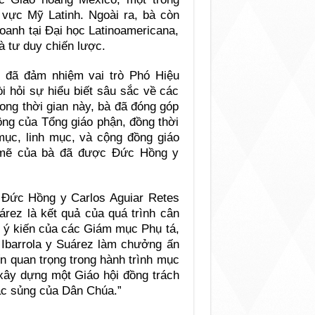
 vực Mỹ Latinh. Ngoài ra, bà còn
oanh tại Đại học Latinoamericana,
à tư duy chiến lược.
z đã đảm nhiệm vai trò Phó Hiệu
i hỏi sự hiểu biết sâu sắc về các
ong thời gian này, bà đã đóng góp
ộng của Tổng giáo phận, đồng thời
ục, linh mục, và cộng đồng giáo
h mẽ của bà đã được Đức Hồng y
, Đức Hồng y Carlos Aguiar Retes
árez là kết quả của quá trình cân
e ý kiến của các Giám mục Phụ tá,
 Ibarrola y Suárez làm chưởng ấn
n quan trọng trong hành trình mục
 xây dựng một Giáo hội đồng trách
ặc sủng của Dân Chúa.”