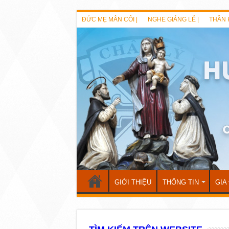
ĐỨC MẸ MÂN CÔI |
NGHE GIẢNG LỄ |
THẦN 
GIỚI THIỆU
THÔNG TIN
GIA