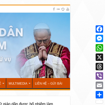
Face
Mess
What
X
Thre
Viber
Ẻ
MULTIMEDIA
LIÊN HỆ – GỬI BÀI
Emai
Shar
nữ giáo dân được bổ nhiệm làm