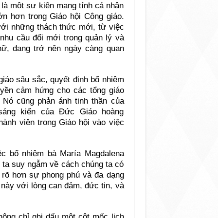
 là một sự kiện mang tính cá nhân
ớn hơn trong Giáo hội Công giáo.
với những thách thức mới, từ việc
nhu cầu đổi mới trong quản lý và
 nữ, đang trở nên ngày càng quan
giáo sâu sắc, quyết định bổ nhiệm
uyền cảm hứng cho các tổng giáo
. Nó cũng phản ánh tinh thần của
sáng kiến của Đức Giáo hoàng
ành viên trong Giáo hội vào việc
iệc bổ nhiệm bà María Magdalena
ng ta suy ngẫm về cách chúng ta có
 rõ hơn sự phong phú và đa dạng
này với lòng can đảm, đức tin, và
ông chỉ ghi dấu một cột mốc lịch