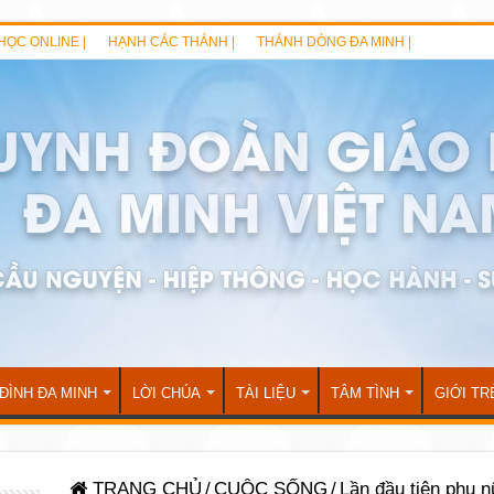
HỌC ONLINE |
HẠNH CÁC THÁNH |
THÁNH DÒNG ĐA MINH |
 ĐÌNH ĐA MINH
LỜI CHÚA
TÀI LIỆU
TÂM TÌNH
GIỚI TR
TRANG CHỦ
/
CUỘC SỐNG
/
Lần đầu tiên phụ 