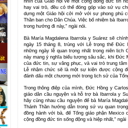
nhìn của Giáo hội về một cộng đồng đức tin nơi
hay vai trò, đều có thể đóng góp vào sứ vụ c
dựng một Giáo hội cởi mở với sự phong phú 
Thần ban cho Dân Chúa. Việc bổ nhiệm bà Ibarro
trong hướng đi này,” ngài nói.
Bà María Magdalena Ibarrola y Suárez sẽ chí
ngày 15 tháng 8, trùng với Lễ trọng thể Đức
những ngày lễ quan trọng nhất trong niên lịch
này mang ý nghĩa biểu tượng sâu sắc, khi Đức 
của đức tin, sự vâng phục, và vai trò trung tâm
Lễ nhậm chức sẽ là một sự kiện được cộng đ
đánh dấu một chương mới trong lịch sử của Tổn
Trong thông điệp của mình, Đức Hồng y Carlos
giáo dân cầu nguyện và hỗ trợ bà Ibarrola y Su
hãy cùng nhau cầu nguyện để bà María Magdal
Thánh Thần hướng dẫn trong sứ vụ quan trọng 
đồng hành với bà, để Tổng giáo phận Mexico có
cộng đồng đức tin sống động và hiệp nhất,” ngài 