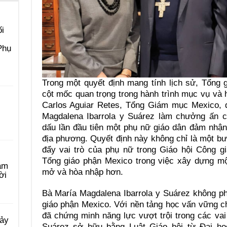
i
Phụ
Trong một quyết định mang tính lịch sử, Tổng
cột mốc quan trọng trong hành trình mục vụ và
Carlos Aguiar Retes, Tổng Giám mục Mexico, 
Magdalena Ibarrola y Suárez làm chưởng ấn c
dấu lần đầu tiên một phụ nữ giáo dân đảm nhận v
địa phương. Quyết định này không chỉ là một bướ
đẩy vai trò của phụ nữ trong Giáo hội Công g
Tổng giáo phận Mexico trong việc xây dựng mộ
àm
mở và hòa nhập hơn.
ời
Bà María Magdalena Ibarrola y Suárez không phả
giáo phận Mexico. Với nền tảng học vấn vững c
đã chứng minh năng lực vượt trội trong các vai 
Bảy
Suárez sở hữu bằng Luật Giáo hội từ Đại họ