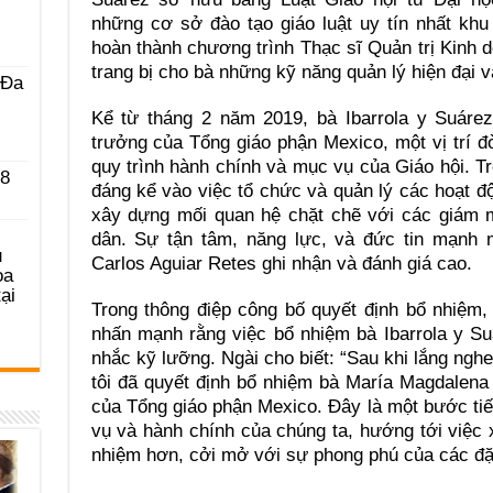
những cơ sở đào tạo giáo luật uy tín nhất khu
hoàn thành chương trình Thạc sĩ Quản trị Kinh d
trang bị cho bà những kỹ năng quản lý hiện đại v
 Ða
Kể từ tháng 2 năm 2019, bà Ibarrola y Suáre
trưởng của Tổng giáo phận Mexico, một vị trí đò
quy trình hành chính và mục vụ của Giáo hội. Tr
 8
đáng kể vào việc tổ chức và quản lý các hoạt đ
xây dựng mối quan hệ chặt chẽ với các giám m
dân. Sự tận tâm, năng lực, và đức tin mạn
u
Carlos Aguiar Retes ghi nhận và đánh giá cao.
ọa
ại
Trong thông điệp công bố quyết định bổ nhiệm
nhấn mạnh rằng việc bổ nhiệm bà Ibarrola y Su
nhắc kỹ lưỡng. Ngài cho biết: “Sau khi lắng ngh
tôi đã quyết định bổ nhiệm bà María Magdalena
của Tổng giáo phận Mexico. Đây là một bước tiế
vụ và hành chính của chúng ta, hướng tới việc
nhiệm hơn, cởi mở với sự phong phú của các đ