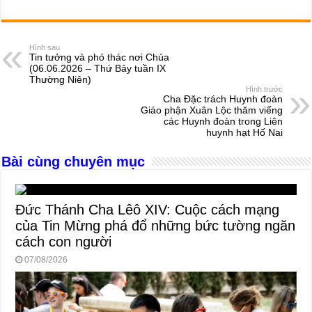
a
e
h
hr
b
m
h
c
ss
at
e
er
ail
ar
e
e
s
a
e
Hình sau
Tin tưởng và phó thác nơi Chúa
b
n
A
d
(06.06.2026 – Thứ Bảy tuần IX
Thường Niên)
o
g
p
s
Hình trước
Cha Đặc trách Huynh đoàn
o
er
p
Giáo phận Xuân Lộc thăm viếng
các Huynh đoàn trong Liên
k
huynh hạt Hố Nai
Bài cùng chuyên mục
Đức Thánh Cha Lêô XIV: Cuộc cách mạng
của Tin Mừng phá đổ những bức tường ngăn
cách con người
07/08/2026