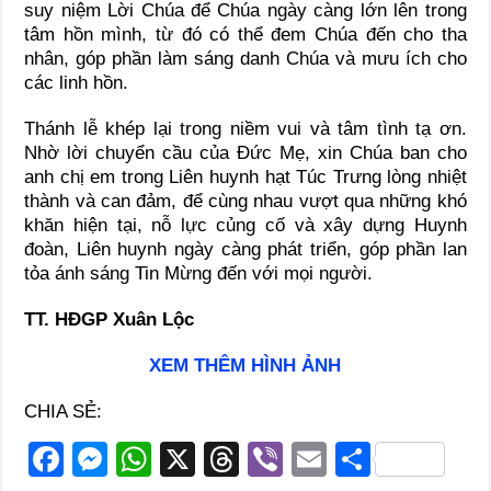
suy niệm Lời Chúa để Chúa ngày càng lớn lên trong
tâm hồn mình, từ đó có thể đem Chúa đến cho tha
nhân, góp phần làm sáng danh Chúa và mưu ích cho
các linh hồn.
Thánh lễ khép lại trong niềm vui và tâm tình tạ ơn.
Nhờ lời chuyển cầu của Đức Mẹ, xin Chúa ban cho
anh chị em trong Liên huynh hạt Túc Trưng lòng nhiệt
thành và can đảm, để cùng nhau vượt qua những khó
khăn hiện tại, nỗ lực củng cố và xây dựng Huynh
đoàn, Liên huynh ngày càng phát triển, góp phần lan
tỏa ánh sáng Tin Mừng đến với mọi người.
TT. HĐGP Xuân Lộc
XEM THÊM HÌNH ẢNH
CHIA SẺ:
F
M
W
X
T
Vi
E
S