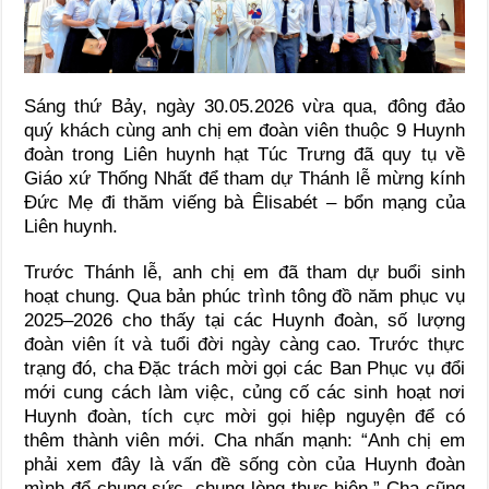
Sáng thứ Bảy, ngày 30.05.2026 vừa qua, đông đảo
quý khách cùng anh chị em đoàn viên thuộc 9 Huynh
đoàn trong Liên huynh hạt Túc Trưng đã quy tụ về
Giáo xứ Thống Nhất để tham dự Thánh lễ mừng kính
Đức Mẹ đi thăm viếng bà Êlisabét – bổn mạng của
Liên huynh.
Trước Thánh lễ, anh chị em đã tham dự buổi sinh
hoạt chung. Qua bản phúc trình tông đồ năm phục vụ
2025–2026 cho thấy tại các Huynh đoàn, số lượng
đoàn viên ít và tuổi đời ngày càng cao. Trước thực
trạng đó, cha Đặc trách mời gọi các Ban Phục vụ đổi
mới cung cách làm việc, củng cố các sinh hoạt nơi
Huynh đoàn, tích cực mời gọi hiệp nguyện để có
thêm thành viên mới. Cha nhấn mạnh: “Anh chị em
phải xem đây là vấn đề sống còn của Huynh đoàn
mình để chung sức, chung lòng thực hiện.” Cha cũng