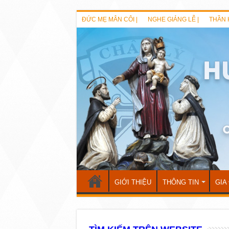
ĐỨC MẸ MÂN CÔI |
NGHE GIẢNG LỄ |
THẦN 
GIỚI THIỆU
THÔNG TIN
GIA