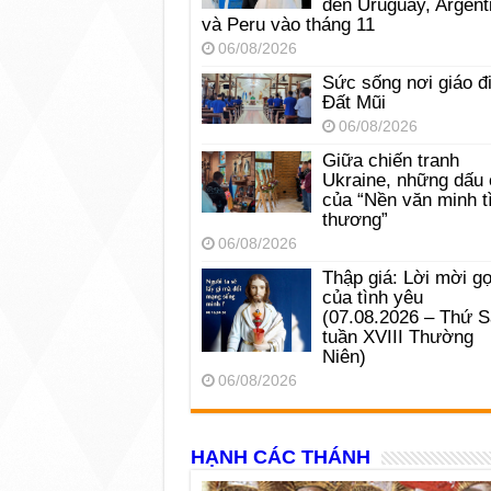
đến Uruguay, Argent
và Peru vào tháng 11
06/08/2026
Sức sống nơi giáo đ
Đất Mũi
06/08/2026
Giữa chiến tranh
Ukraine, những dấu 
của “Nền văn minh t
thương”
06/08/2026
Thập giá: Lời mời gọ
của tình yêu
(07.08.2026 – Thứ 
tuần XVIII Thường
Niên)
06/08/2026
HẠNH CÁC THÁNH