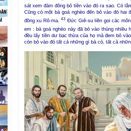
sát xem đám đông bỏ tiền vào đó ra sao. Có lắm
Cũng có một bà goá nghèo đến bỏ vào đó hai đồ
43
đồng xu Rô-ma.
Đức Giê-su liền gọi các môn 
em : bà goá nghèo này đã bỏ vào thùng nhiều h
đều lấy tiền dư bạc thừa của họ mà đem bỏ vào đ
còn bỏ vào đó tất cả những gì bà có, tất cả những