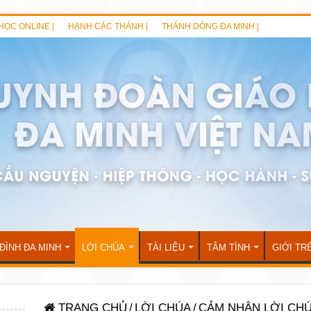
HỌC ONLINE |
HẠNH CÁC THÁNH |
THÁNH DÒNG ĐA MINH |
 ĐÌNH ĐA MINH
LỜI CHÚA
TÀI LIỆU
TÂM TÌNH
GIỚI TR
TRANG CHỦ
/
LỜI CHÚA
/
CẢM NHẬN LỜI CH