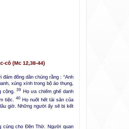
ác-cô
(Mc 12,38-44)
ới đám đông dân chúng rằng : “Anh
anh, xúng xính trong bộ áo thụng,
39
g cộng.
Họ ưa chiếm ghế danh
40
ám tiệc.
Họ nuốt hết tài sản của
lâu giờ. Những người ấy sẽ bị kết
ng cúng cho Đền Thờ. Người quan