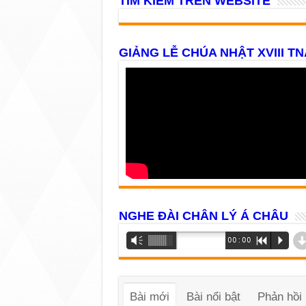
TÌM KIẾM TRÊN WEBSITE
GIẢNG LỄ CHÚA NHẬT XVIII TN
NGHE ĐÀI CHÂN LÝ Á CHÂU
Trình
Vm
00:00
R
P
phát
âm
thanh
Bài mới
Bài nổi bật
Phản hồi