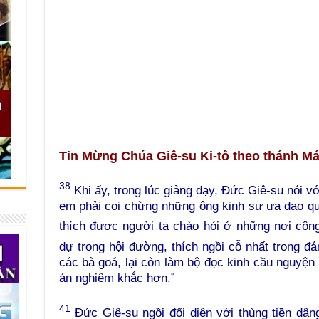
Tin Mừng Chúa Giê-su Ki-tô theo thánh M
38
Khi ấy, trong lúc giảng dạy, Đức Giê-su nói v
em phải coi chừng những ông kinh sư ưa dạo qu
thích được người ta chào hỏi ở những nơi côn
dự trong hội đường, thích ngồi cỗ nhất trong đ
các bà goá, lại còn làm bộ đọc kinh cầu nguyện 
án nghiêm khắc hơn.”
41
Đức Giê-su ngồi đối diện với thùng tiền dâ