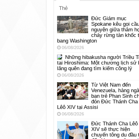
Thẻ
Đức Giám mục
Spokane kêu gọi cầ
nguyện giữa thảm h
cháy rừng tàn khốc t
bang Washington
06/08/2026
Những hibakusha người Triều T
tại Hiroshima: Một chương lịch sử 
lãng quên đang tìm kiếm công lý
06/08/2026
Từ Việt Nam đến
Venezuela, hàng ng
bạn trẻ Phan Sinh c
đón Đức Thánh Cha
Lêô XIV tại Assisi
06/08/2026
Đức Thánh Cha Lêô
XIV sẽ thực hiện
chuyến tông du đầu 