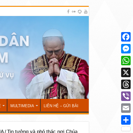
Face
Mess
What
X
Thre
Viber
Ẻ
MULTIMEDIA
LIÊN HỆ – GỬI BÀI
Emai
Shar
ÚA
/
Tin tưởng và phó thác nơi Chúa