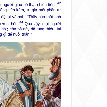
42
 người giàu bỏ thật nhiều tiền.
ng tiền kẽm, trị giá một phần tư
đệ lại và nói : “Thầy bảo thật anh
44
ơn ai hết.
Quả vậy, mọi người
ó ; còn bà này đã túng thiếu, lại
 gì để nuôi thân.”