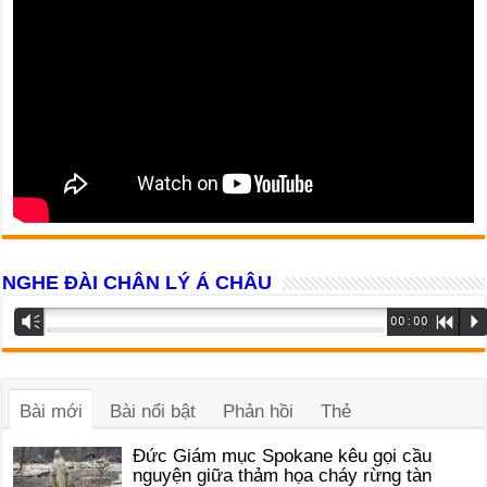
NGHE ĐÀI CHÂN LÝ Á CHÂU
Trình
Vm
00:00
R
P
phát
âm
thanh
Bài mới
Bài nổi bật
Phản hồi
Thẻ
Đức Giám mục Spokane kêu gọi cầu
nguyện giữa thảm họa cháy rừng tàn