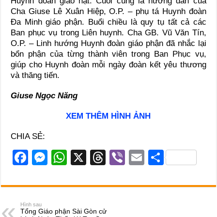
Huynh đoàn giáo hạt. Cuối cùng là hướng dẫn của
Cha Giuse Lê Xuân Hiệp, O.P. – phụ tá Huynh đoàn
Đa Minh giáo phận. Buổi chiều là quy tụ tất cả các
Ban phục vụ trong Liên huynh. Cha GB. Vũ Văn Tín,
O.P. – Linh hướng Huynh đoàn giáo phận đã nhắc lại
bổn phận của từng thành viên trong Ban Phục vụ,
giúp cho Huynh đoàn mỗi ngày đoàn kết yêu thương
và thăng tiến.
Giuse Ngọc Năng
XEM THÊM HÌNH ẢNH
CHIA SẺ:
F
M
W
X
T
Vi
E
S
a
e
h
hr
b
m
h
c
ss
at
e
er
ail
ar
e
e
s
a
e
Hình sau
Tổng Giáo phận Sài Gòn cử