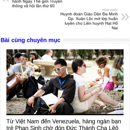
b
n
A
d
hành Ngày Thế giới Truyền
thông xã hội lần thứ 60
o
g
p
s
Hình trước
Huynh đoàn Giáo Dân Đa Minh
o
er
p
Gp. Xuân Lộc mở lớp huấn
luyện cho Liên huynh Hạt Hố
k
Nai
Bài cùng chuyên mục
Từ Việt Nam đến Venezuela, hàng ngàn bạn
trẻ Phan Sinh chờ đón Đức Thánh Cha Lêô