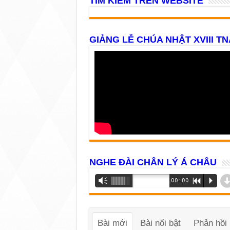
TÌM KIẾM TRÊN WEBSITE
GIẢNG LỄ CHÚA NHẬT XVIII TN
NGHE ĐÀI CHÂN LÝ Á CHÂU
Trình
Vm
00:00
R
P
phát
âm
thanh
Bài mới
Bài nổi bật
Phản hồi