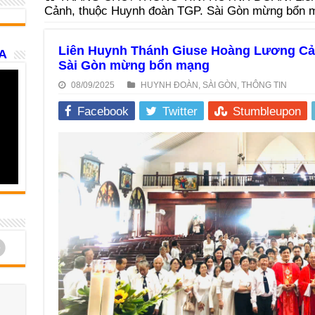
Cảnh, thuộc Huynh đoàn TGP. Sài Gòn mừng bổn 
Liên Huynh Thánh Giuse Hoàng Lương Cả
A
Sài Gòn mừng bổn mạng
08/09/2025
HUYNH ĐOÀN
,
SÀI GÒN
,
THÔNG TIN
Facebook
Twitter
Stumbleupon
d