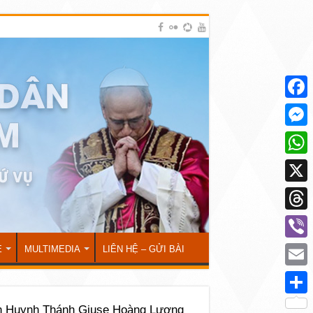
Face
Mess
What
X
Thre
Viber
Ẻ
MULTIMEDIA
LIÊN HỆ – GỬI BÀI
Emai
Shar
n Huynh Thánh Giuse Hoàng Lương