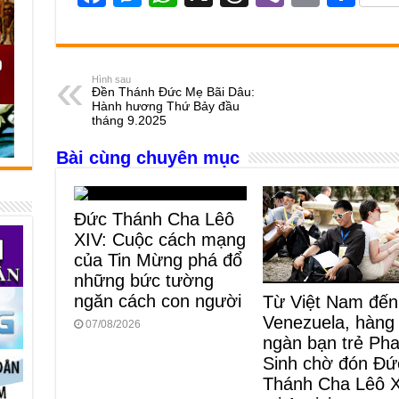
a
e
h
hr
b
m
h
c
ss
at
e
er
ail
ar
e
e
s
a
e
Hình sau
Đền Thánh Đức Mẹ Bãi Dâu:
b
n
A
d
Hành hương Thứ Bảy đầu
tháng 9.2025
o
g
p
s
Bài cùng chuyên mục
o
er
p
k
Đức Thánh Cha Lêô
XIV: Cuộc cách mạng
của Tin Mừng phá đổ
những bức tường
ngăn cách con người
Từ Việt Nam đến
Venezuela, hàng
07/08/2026
ngàn bạn trẻ Ph
Sinh chờ đón Đứ
Thánh Cha Lêô 