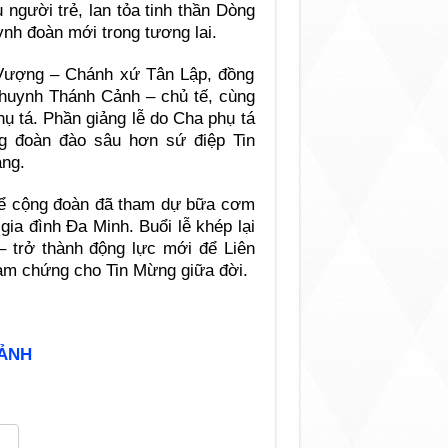
người trẻ, lan tỏa tinh thần Dòng
ynh đoàn mới trong tương lai.
Vượng – Chánh xứ Tân Lập, đồng
 huynh Thánh Cảnh – chủ tế, cùng
ụ tá. Phần giảng lễ do Cha phụ tá
g đoàn đào sâu hơn sứ điệp Tin
ng.
hể cộng đoàn đã tham dự bữa cơm
 gia đình Đa Minh. Buổi lễ khép lại
 – trở thành động lực mới để Liên
làm chứng cho Tin Mừng giữa đời.
 ẢNH