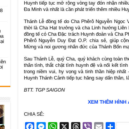
Huynh tiếp tục mở rộng vòng tay đón nhận nhiều 
Đa Minh và nhất là cần phát triển thêm nhiều Hu
 8
Thánh Lễ đồng tế do Cha Phêrô Nguyễn Ngọc 
thời là Cha Hạt trưởng và cha Linh hướng Liên
u
đồng tế có Cha Đặc trách Huynh đoàn và Cha Ph
ọa
Phêrô Nguyễn Duy Đạt O.P. chia sẻ, giúp cộn
ại
Mừng và noi gương nhân đức của Thánh Bổn mạ
Sau Thánh Lễ, quý Cha, quý khách cùng toàn t
iên
thân tình, thắt chặt tình huynh đệ và nối kết tình
bị
trong niềm vui, hy vọng và tinh thần hiệp nhất
Huynh Thánh Cảnh tiếp tục hăng say dấn thân, 
BTT. TGP SAIGON
XEM THÊM HÌNH
CHIA SẺ:
F
M
W
X
T
Vi
E
S