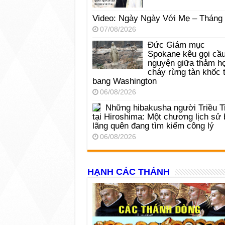
Video: Ngày Ngày Với Mẹ – Tháng
07/08/2026
Đức Giám mục
Spokane kêu gọi cầ
nguyện giữa thảm h
cháy rừng tàn khốc t
bang Washington
06/08/2026
Những hibakusha người Triều T
tại Hiroshima: Một chương lịch sử 
lãng quên đang tìm kiếm công lý
06/08/2026
HẠNH CÁC THÁNH