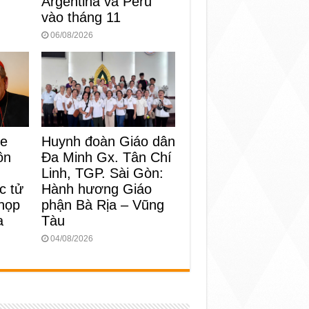
Argentina và Peru
vào tháng 11
06/08/2026
Huynh đoàn Giáo dân
ke
Đa Minh Gx. Tân Chí
ôn
Linh, TGP. Sài Gòn:
Hành hương Giáo
c tử
phận Bà Rịa – Vũng
 họp
Tàu
a
04/08/2026