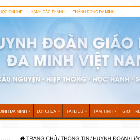
HỌC ONLINE |
HẠNH CÁC THÁNH |
THÁNH DÒNG ĐA MINH |
ĐÌNH ĐA MINH
LỜI CHÚA
TÀI LIỆU
TÂM TÌNH
GIỚI TR
TRANG CHỦ
/
THÔNG TIN
/
HUYNH ĐOÀN
/
Liê