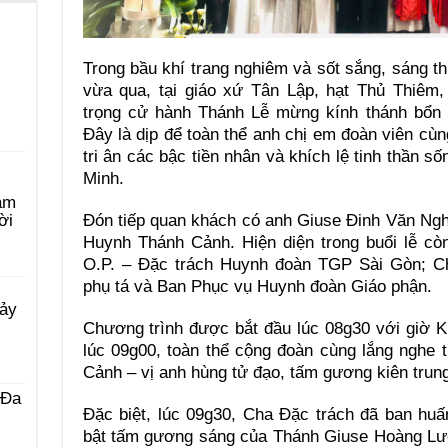
Trong bầu khí trang nghiêm và sốt sắng, sáng 
vừa qua, tại giáo xứ Tân Lập, hạt Thủ Thiêm
trọng cử hành Thánh Lễ mừng kính thánh bổ
Đây là dịp để toàn thể anh chị em đoàn viên cùn
tri ân các bậc tiền nhân và khích lệ tinh thần 
Minh.
àm
Đón tiếp quan khách có anh Giuse Đinh Văn Ngh
ời
Huynh Thánh Cảnh. Hiện diện trong buổi lễ cò
O.P. – Đặc trách Huynh đoàn TGP Sài Gòn; C
phụ tá và Ban Phục vụ Huynh đoàn Giáo phận.
Bảy
Chương trình được bắt đầu lúc 08g30 với giờ K
lúc 09g00, toàn thể cộng đoàn cùng lắng nghe
Cảnh – vị anh hùng tử đạo, tấm gương kiên trung
 Ða
Đặc biệt, lúc 09g30, Cha Đặc trách đã ban huấ
bật tấm gương sáng của Thánh Giuse Hoàng Lươ