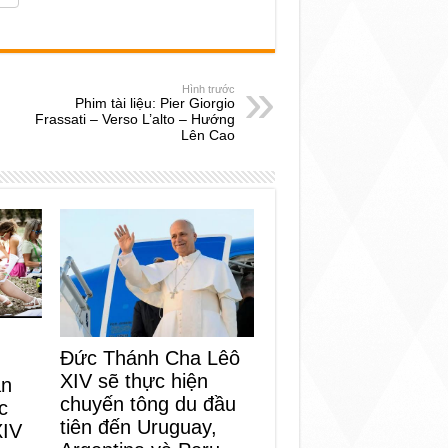
Hình trước
Phim tài liệu: Pier Giorgio
Frassati – Verso L’alto – Hướng
Lên Cao
Đức Thánh Cha Lêô
XIV sẽ thực hiện
an
chuyến tông du đầu
c
tiên đến Uruguay,
XIV