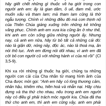
hãy giết chết những gì thuộc về hạ giới trong con
người anh em: ấy là gian dâm, ô uế, đam mê, ước
muốn xấu và tham lam; mà tham lam cũng là thờ
ngẫu tượng. Chính vì những điều đó mà cơn thịnh nộ
của Thiên Chúa giáng xuống trên những kẻ không
vâng phục. Chính anh em xưa kia cũng ăn ở như thế,
khi anh em còn sống giữa những người ấy. Nhưng
nay, cả anh em nữa, hãy từ bỏ tất cả những cái đó:
nào là giận dữ, nóng nảy, độc ác, nào là thoá mạ, ăn
nói thô tục. Anh em đừng nói dối nhau, vì anh em đã
cởi bỏ con người cũ với những hành vi của nó rồi”
(Cl
3,5-9).
Khi xa rời những gì thuộc hạ giới, chúng ta những
người con cái của Cha nhân từ mang hình ảnh của
Cha được mời gọi:
“Anh em hãy có lòng thương cảm,
nhân hậu, khiêm nhu, hiền hoà và nhẫn nại. Hãy chịu
đựng và tha thứ cho nhau, nếu trong anh em người
này có điều gì phải trách móc người kia. Chúa đã tha
thứ cho anh em, thì anh em cũng vậy, anh em phải