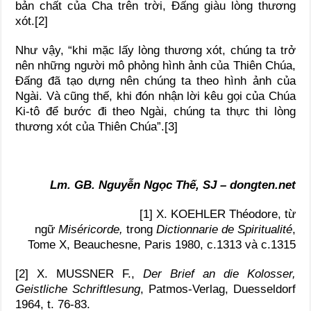
bản chất của Cha trên trời, Đấng giàu lòng thương
xót.[2]
Như vậy, “khi mặc lấy lòng thương xót, chúng ta trở
nên những người mô phỏng hình ảnh của Thiên Chúa,
Đấng đã tạo dựng nên chúng ta theo hình ảnh của
Ngài. Và cũng thế, khi đón nhận lời kêu gọi của Chúa
Ki-tô để bước đi theo Ngài, chúng ta thực thi lòng
thương xót của Thiên Chúa”.[3]
Lm. GB. Nguyễn Ngọc Thế, SJ – dongten.net
[1] X. KOEHLER Théodore, từ
ngữ
Miséricorde,
trong
Dictionnarie de Spiritualité
,
Tome X, Beauchesne, Paris 1980, c.1313 và c.1315
[2] X. MUSSNER F.,
Der Brief an die Kolosser,
Geistliche Schriftlesung
, Patmos-Verlag, Duesseldorf
1964, t. 76-83.