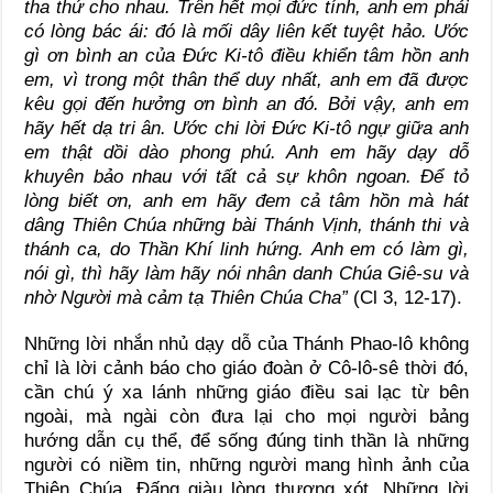
tha thứ cho nhau. Trên hết mọi đức tính, anh em phải
có lòng bác ái: đó là mối dây liên kết tuyệt hảo. Ước
gì ơn bình an của Đức Ki-tô điều khiển tâm hồn anh
em, vì trong một thân thể duy nhất, anh em đã được
kêu gọi đến hưởng ơn bình an đó. Bởi vậy, anh em
hãy hết dạ tri ân. Ước chi lời Đức Ki-tô ngự giữa anh
em thật dồi dào phong phú. Anh em hãy dạy dỗ
khuyên bảo nhau với tất cả sự khôn ngoan. Để tỏ
lòng biết ơn, anh em hãy đem cả tâm hồn mà hát
dâng Thiên Chúa những bài Thánh Vịnh, thánh thi và
thánh ca, do Thần Khí linh hứng. Anh em có làm gì,
nói gì, thì hãy làm hãy nói nhân danh Chúa Giê-su và
nhờ Người mà cảm tạ Thiên Chúa Cha”
(Cl 3, 12-17).
Những lời nhắn nhủ dạy dỗ của Thánh Phao-lô không
chỉ là lời cảnh báo cho giáo đoàn ở Cô-lô-sê thời đó,
cần chú ý xa lánh những giáo điều sai lạc từ bên
ngoài, mà ngài còn đưa lại cho mọi người bảng
hướng dẫn cụ thể, để sống đúng tinh thần là những
người có niềm tin, những người mang hình ảnh của
Thiên Chúa, Đấng giàu lòng thương xót. Những lời