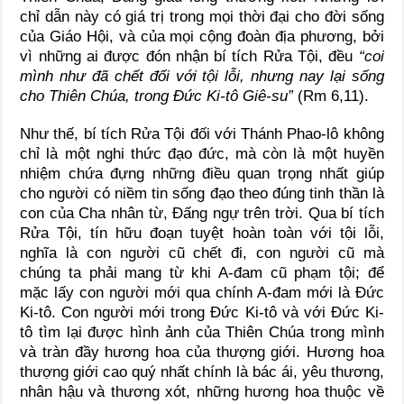
chỉ dẫn này có giá trị trong mọi thời đại cho đời sống
của Giáo Hội, và của mọi cộng đoàn địa phương, bởi
vì những ai được đón nhận bí tích Rửa Tội, đều
“coi
mình như đã chết đối với tội lỗi, nhưng nay lại sống
cho Thiên Chúa, trong Đức Ki-tô Giê-su”
(Rm 6,11).
Như thế, bí tích Rửa Tội đối với Thánh Phao-lô không
chỉ là một nghi thức đạo đức, mà còn là một huyền
nhiệm chứa đựng những điều quan trọng nhất giúp
cho người có niềm tin sống đạo theo đúng tinh thần là
con của Cha nhân từ, Đấng ngự trên trời. Qua bí tích
Rửa Tội, tín hữu đoạn tuyệt hoàn toàn với tội lỗi,
nghĩa là con người cũ chết đi, con người cũ mà
chúng ta phải mang từ khi A-đam cũ phạm tội; để
mặc lấy con người mới qua chính A-đam mới là Đức
Ki-tô. Con người mới trong Đức Ki-tô và với Đức Ki-
tô tìm lại được hình ảnh của Thiên Chúa trong mình
và tràn đầy hương hoa của thượng giới. Hương hoa
thượng giới cao quý nhất chính là bác ái, yêu thương,
nhân hậu và thương xót, những hương hoa thuộc về