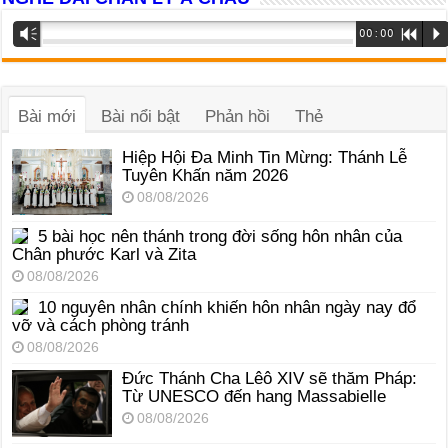
Trình
Vm
00:00
R
P
phát
âm
thanh
Bài mới
Bài nổi bật
Phản hồi
Thẻ
Hiệp Hội Đa Minh Tin Mừng: Thánh Lễ
Tuyên Khấn năm 2026
08/08/2026
5 bài học nên thánh trong đời sống hôn nhân của
Chân phước Karl và Zita
08/08/2026
10 nguyên nhân chính khiến hôn nhân ngày nay đổ
vỡ và cách phòng tránh
08/08/2026
Đức Thánh Cha Lêô XIV sẽ thăm Pháp:
Từ UNESCO đến hang Massabielle
08/08/2026