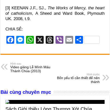
[3] KEENAN J.F., SJ.,
The Works of Mercy, the heart
of catholicism
, A Sheed and Ward Book, Plymouth
UK. 2008, t.9.
CHIA SẺ:
F
M
W
X
T
Vi
E
S
a
e
h
hr
b
m
h
c
ss
at
e
er
ail
ar
e
e
s
a
e
Hình sau
Video giảng Lễ Mình Máu
b
n
A
d
Thánh Chúa (2013)
Hình trước
o
g
p
s
Bốn yếu tố cần thiết để nên
thánh
o
er
p
Bài cùng chuyên mục
k
Sách Giới thiệu Lòng Thương Xót Chúa