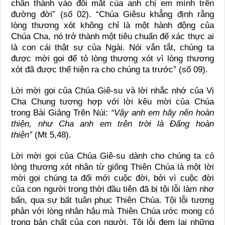
chân thành vào đôi mắt của anh chị em mình trên
đường đời” (số 02). “Chúa Giêsu khẳng định rằng
lòng thương xót không chỉ là một hành động của
Chúa Cha, nó trở thành một tiêu chuẩn để xác thực ai
là con cái thật sự của Ngài. Nói vắn tắt, chúng ta
được mời gọi để tỏ lòng thương xót vì lòng thương
xót đã được thể hiện ra cho chúng ta trước” (số 09).
Lời mời gọi của Chúa Giê-su và lời nhắc nhớ của Vị
Cha Chung tương hợp với lời kêu mời của Chúa
trong Bài Giảng Trên Núi:
“Vậy anh em hãy nên hoàn
thiện, như Cha anh em trên trời là Đấng hoàn
thiện”
(Mt 5,48).
Lời mời gọi của Chúa Giê-su dành cho chúng ta có
lòng thương xót nhân từ giống Thiên Chúa là một lời
mời gọi chúng ta đổi mới cuộc đời, bởi vì cuộc đời
của con người trong thời đầu tiên đã bị tội lỗi làm nhơ
bẩn, qua sự bất tuân phục Thiên Chúa. Tội lỗi tương
phản với lòng nhân hậu mà Thiên Chúa ước mong có
trong bản chất của con người. Tội lỗi đem lại những