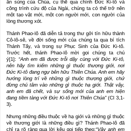
ân sủng của Chúa, cụ thể qua chính Đức Ki-tô và
công trình cứu độ của Ngài, chúng ta có thể trở nên
một tạo vật mới, một con người mới, con người của
lòng thương xót.
Thánh Phao-lô đã diễn tả trong thư gởi tín hữu thành
Cô-lô-sê, về đời sống mới của chúng ta qua bí tích
Thánh Tẩy, và trong sự Phục Sinh của Đức Ki-tô.
Trước hết, thánh Phao-lô mời gọi chúng ta chú
ý[1]:
“Anh em đã được trỗi dậy cùng với Đức Ki-tô,
nên hãy tìm kiếm những gì thuộc thượng giới, nơi
Đức Ki-tô đang ngự bên hữu Thiên Chúa. Anh em hãy
hướng lòng trí về những gì thuộc thượng giới, chứ
đừng chú tâm vào những gì thuộc hạ giới. Thật vậy,
anh em đã chết, và sự sống mới của anh em hiện
đang tiềm tàng với Đức Ki-tô nơi Thiên Chúa”
(Cl 3,1-
3).
Nhưng những điều thuộc về hạ giới và những gì thuộc
về thượng giới là những điều gì? Thánh Phao-lô đã
chỉ ra rõ ràng qua lời kêu gọi tiếp theo:
“Vậy anh em