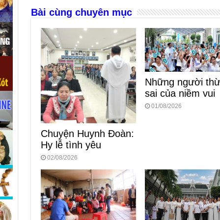
Bài cùng chuyên mục
o
er
p
k
Những người th
sai của niềm vui
01/08/2026
Chuyện Huynh Đoàn:
Hy lễ tình yêu
02/08/2026