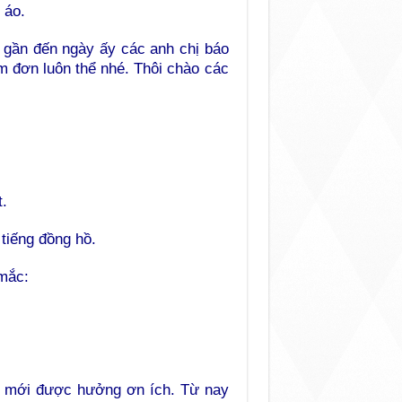
 áo.
, gần đến ngày ấy các anh chị báo
làm đơn luôn thể nhé. Thôi chào các
t.
tiếng đồng hồ.
 mắc:
ũ mới được hưởng ơn ích. Từ nay