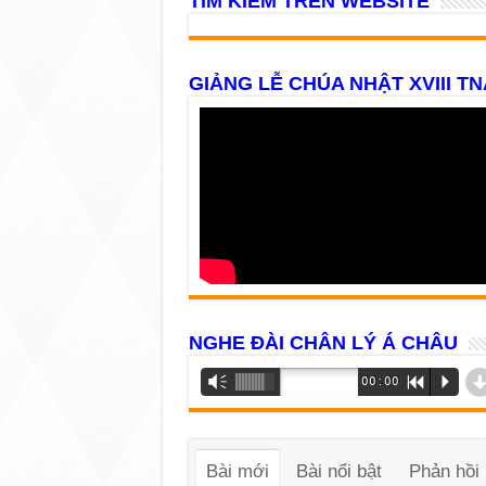
TÌM KIẾM TRÊN WEBSITE
GIẢNG LỄ CHÚA NHẬT XVIII TN
NGHE ĐÀI CHÂN LÝ Á CHÂU
Trình
Vm
00:00
R
P
phát
âm
thanh
Bài mới
Bài nổi bật
Phản hồi