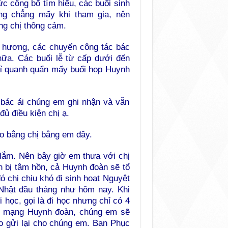
c công bố tìm hiểu, các buổi sinh
ng chẳng mấy khi tham gia, nên
g chị thông cảm.
h hương, các chuyến công tác bác
 nữa. Các buổi lễ từ cấp dưới đến
 chỉ quanh quẩn mấy buổi họp Huynh
c bác ái chúng em ghi nhận và vẫn
ủ điều kiện chị ạ.
ho bằng chị bằng em đây.
ắm. Nên bây giờ em thưa với chị
ẩn bị tâm hồn, cả Huynh đoàn sẽ tổ
 chị chịu khó đi sinh hoạt Nguyệt
Nhật đầu tháng như hôm nay. Khi
 học, gọi là đi học nhưng chỉ có 4
Bổn mạng Huynh đoàn, chúng em sẽ
vào gửi lại cho chúng em. Ban Phục