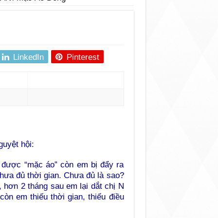
LinkedIn
Pinterest
guyệt hội:
N được “mặc áo” còn em bị đẩy ra
chưa đủ thời gian. Chưa đủ là sao?
 hơn 2 tháng sau em lại dắt chị N
còn em thiếu thời gian, thiếu điều