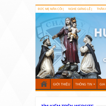
ĐỨC MẸ MÂN CÔI |
NGHE GIẢNG LỄ |
THẦN 
GIỚI THIỆU
THÔNG TIN
GIA