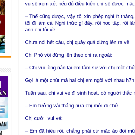
vụ sẽ xem xét nếu đủ điều kiện chị sẽ được mặc
– Thế cũng được, vậy tôi xin phép nghỉ ít tháng
tôi đi làm cái Nghi thức gì đấy, rồi học tập, rồi 
anh chị tôi về.
Chưa nói hết câu, chị quày quả đứng lên ra về
Chị Phó vội đứng lên theo chị ra ngoài:
– Chị vui lòng nán lại em tâm sự với chị một chú
Gọi là một chút mà hai chị em ngồi với nhau h7n 
Tuần sau, chị vui vẻ đi sinh hoạt, có người thắc
– Em tưởng vài tháng nữa chị mới đi chứ.
Chị cười vui vẻ:
– Em đã hiểu rồi, chẳng phải cứ mặc áo đội m