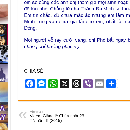
em sẽ cùng các anh chị tham gia mọi sinh hoạt: 
đồ lớn nhỏ. Chẳng lẽ cha Thánh Đa Minh lại th
Em tin chắc, dù chưa mặc áo nhưng em làm mọ
Minh cũng vẫn chia gia tài cho em, nhất là tr
Dòng.
Mọi người vỗ tay cười vang, chị Phó bắt ngay b
chung chí hướng phục vụ …
CHIA SẺ:
F
M
W
X
T
Vi
E
S
a
e
h
hr
b
m
h
c
ss
at
e
er
ail
ar
e
e
s
a
e
Hình sau
Video: Giảng lễ Chúa nhật 23
b
n
A
d
TN năm B (2015)
o
g
p
s