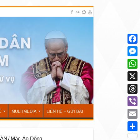
Face
Mess
What
X
Thre
Viber
Ẻ
MULTIMEDIA
LIÊN HỆ – GỬI BÀI
Emai
Shar
OÀN
/
Mặc Áo Dòng