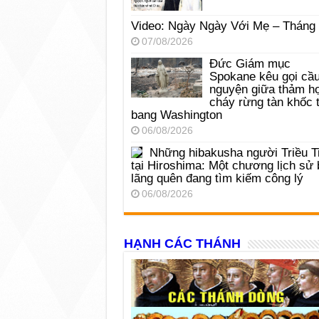
Video: Ngày Ngày Với Mẹ – Tháng
07/08/2026
Đức Giám mục
Spokane kêu gọi cầ
nguyện giữa thảm h
cháy rừng tàn khốc t
bang Washington
06/08/2026
Những hibakusha người Triều T
tại Hiroshima: Một chương lịch sử 
lãng quên đang tìm kiếm công lý
06/08/2026
HẠNH CÁC THÁNH