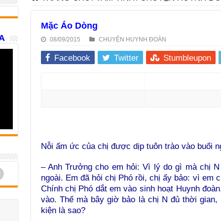
Mặc Áo Dòng
A
08/09/2015
CHUYỆN HUYNH ĐOÀN
Facebook
Twitter
Stumbleupon
Nỗi ấm ức của chị được dịp tuôn trào vào buổi n
– Anh Trưởng cho em hỏi: Vì lý do gì mà chị 
d
ngoài. Em đã hỏi chị Phó rồi, chị ấy bảo: vì em 
Chính chị Phó dắt em vào sinh hoạt Huynh đoàn,
vào. Thế mà bây giờ bảo là chị N đủ thời gian, 
kiện là sao?