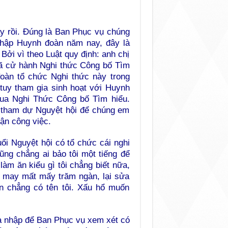
ày rồi. Đúng là Ban Phục vụ chúng
nhập Huynh đoàn năm nay, đây là
Bởi vì theo Luật quy định: anh chị
đã cử hành Nghi thức Công bố Tìm
đoàn tổ chức Nghi thức này trong
 tuy tham gia sinh hoạt với Huynh
ua Nghi Thức Công bố Tìm hiểu.
ị tham dự Nguyệt hội để chúng em
bận công việc.
uổi Nguyệt hội có tổ chức cái nghi
ng chẳng ai bảo tôi một tiếng để
làm ăn kiểu gì tôi chẳng biết nữa,
ng may mất mấy trăm ngàn, lại sửa
ên chẳng có tên tôi. Xấu hổ muốn
a nhập để Ban Phục vụ xem xét có