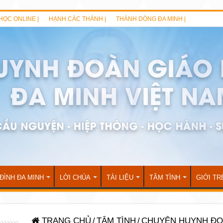
HỌC ONLINE |
HẠNH CÁC THÁNH |
THÁNH DÒNG ĐA MINH |
 ĐÌNH ĐA MINH
LỜI CHÚA
TÀI LIỆU
TÂM TÌNH
GIỚI TR
TRANG CHỦ
/
TÂM TÌNH
/
CHUYỆN HUYNH Đ