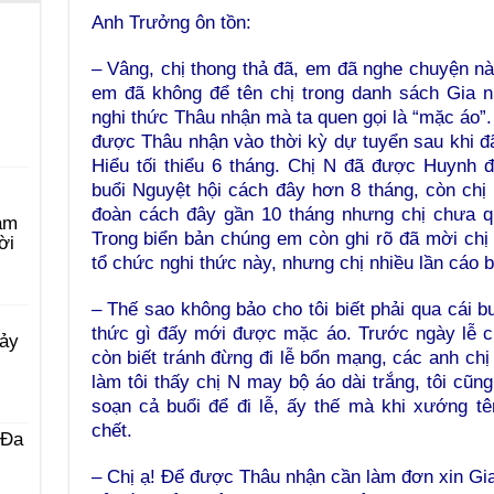
Anh Trưởng ôn tồn:
– Vâng, chị thong thả đã, em đã nghe chuyện n
em đã không để tên chị trong danh sách Gia 
nghi thức Thâu nhận mà ta quen gọi là “mặc áo”. 
được Thâu nhận vào thời kỳ dự tuyển sau khi 
Hiểu tối thiểu 6 tháng. Chị N đã được Huynh 
buổi Nguyệt hội cách đây hơn 8 tháng, còn chị
đoàn cách đây gần 10 tháng nhưng chị chưa q
àm
Trong biển bản chúng em còn ghi rõ đã mời ch
ời
tổ chức nghi thức này, nhưng chị nhiều lần cáo 
– Thế sao không bảo cho tôi biết phải qua cái b
thức gì đấy mới được mặc áo. Trước ngày lễ cũ
Bảy
còn biết tránh đừng đi lễ bổn mạng, các anh chị 
làm tôi thấy chị N may bộ áo dài trắng, tôi cũ
soạn cả buổi để đi lễ, ấy thế mà khi xướng t
chết.
 Ða
– Chị ạ! Để được Thâu nhận cần làm đơn xin Gi