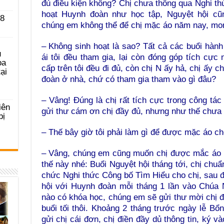
đủ điều kiện không? Chị chưa thông qua Nghi thứ
hoạt Huynh đoàn như học tập, Nguyệt hội cũ
 8
chúng em không thể để chị mặc áo năm nay, mon
– Không sinh hoạt là sao? Tất cả các buổi hàn
u
ái tôi đều tham gia, lại còn đóng góp tích cực
ọa
cấp trên tôi đều đi đủ, còn chị N ấy hả, chị ấy
ại
đoàn ở nhà, chứ có tham gia tham vào gì đâu?
– Vâng! Đúng là chị rất tích cực trong công tá
iên
gửi thư cám ơn chị đầy đủ, nhưng như thế chưa đ
bị
– Thế bây giờ tôi phải làm gì để được mặc áo c
– Vâng, chúng em cũng muốn chị được mắc áo l
thế này nhé: Buổi Nguyệt hội tháng tới, chị chu
chức Nghi thức Công bố Tìm Hiểu cho chị, sau đó
hội với Huynh đoàn mỗi tháng 1 lần vào Chúa 
nào có khóa học, chúng em sẽ gửi thư mời chị đi
buổi tối thôi. Khoảng 2 tháng trước ngày lễ 
gửi chị cái đơn, chị điền đầy dủ thông tin, ký 