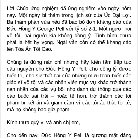
Lời Chúa ứng nghiệm đã ứng nghiệm vào ngày hôm
nay. Một ngày bi thảm trong lịch sử của Úc Đại Lợi.
Ba thẩm phán vừa nêu đã bác bỏ đơn kháng cáo của
Đức Hồng Y George Pell với tỷ số 2-1. Một người nói
vô tội, hai người kia không đồng ý. Tình hình chưa
phải là hết hy vọng. Ngài vẫn còn có thể kháng cáo
lên Tòa Án Tối Cao.
Chúng ta đừng nản chí nhưng hãy kiên tâm tiếp tục
cầu nguyện cho Đức Hồng Y Pell, cho công lý được
hiển trị, cho sự thất bại của những mưu toan biến các
giáo sĩ vô tội và các nhân viên mục vụ khác trở thành
nạn nhân của các vụ bôi nhọ danh dự thông qua các
cáo buộc sai trái – hoặc tệ hơn, trở thành các tội
phạm bị kết án và giam cầm vì các tội ác thật tồi tệ,
mà họ không bao giờ phạm.
Kính thưa quý vị và anh chị em,
Cho đến nay, Đức Hồng Y Pell là gương mặt đáng