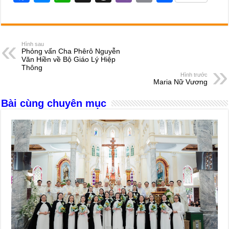
a
e
h
hr
b
m
h
c
ss
at
e
er
ail
ar
e
e
s
a
e
Hình sau
Phỏng vấn Cha Phêrô Nguyễn
b
n
A
d
Văn Hiền về Bộ Giáo Lý Hiệp
Thông
o
g
p
s
Hình trước
Maria Nữ Vương
o
er
p
Bài cùng chuyên mục
k