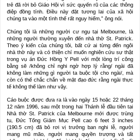
trẻ đã rời bỏ Giáo Hội vì sức quyến rũ của các thông
điệp đồng tính. Điều này đặt tương lai của xã hội
chúng ta vào một tình thế rất nguy hiểm,” ông nói.
Chúng tôi là những người cư ngụ tại Melbourne, là
những người thường xuyên đến nhà thờ St. Patrick.
Theo ý kiến của chúng tôi, bất cứ ai từng đến ngôi
nhà thờ này và có thiện chí muốn nghiên cứu sự thật
trong vụ án Đức Hồng Y Pell với một lòng trí công
bằng sẽ /không chỉ nghi ngờ hợp lý rằng/ ngài đã
không làm những gì người ta buộc tội cho ngài/, mà
còn có thể chắc chắn về mặt đạo đức rằng ngài thực
tế không thể làm như vậy.
Cáo buộc được đưa ra là vào ngày 15 hoặc 22 tháng
12 năm 1996, sau một trong hai Thánh lễ đầu tiên tại
Nhà thờ St. Patrick của Melbourne mới được trùng
tu, Đức Tổng Giám Mục Pell cao 6 feet 3 inches
(190.5 cm) đã bỏ rơi vị trưởng ban nghi lễ, người
mang mũ mão, người mang quyền trượng và tất