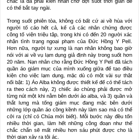
chắc là đã phải kiên nhẫn chờ đợi suốt thời gian để
có thể bắt tay ngài.
Trong suốt phiên tòa, không có bất cứ ai về hùa với
người tố cáo hết cả, kể cả các nhân chứng được
công tố viện triệu tập, trong khi có đến 20 người xác
nhận tình trạng ngoại phạm của Đức Hồng Y Pell.
Hơn nữa, người tự xưng là nạn nhân không bao giờ
nói với ai về vụ lạm dụng giả định này trong suốt hơn
20 năm. Nạn nhân cho rằng Đức Hồng Y Pell đã tách
quần áo giám mục của mình xuống giữa để tạo điều
kiện cho việc lạm dụng, mặc dù có một vài sự thật
nổi bật: 1) Áo Alba không được thiết kế để có thể tách
ra theo cách này, 2) chiếc áo chùng phải được mở
từng nút một khi nằm bên dưới áo alba, và 3) quần và
thắt lưng mà tổng giám mục đang mặc bên dưới
những lớp quần áo cồng kềnh này làm sao mà có thể
cởi ra (chỉ có Chúa mới biết). Mỗi bước này đều tốn
nhiều thời gian, làm hết những công đoạn như thế
chắc chắn sẽ mất nhiều hơn sáu phút được cho là
thời gian xảy ra tội ác.