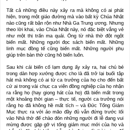
Tất cả những điều này xảy ra mà không có ai phát
hiện, trong một giáo đường mà vào bất kỳ Chúa Nhật
nào cũng rất bận rộn như Nhà Ga Trung ương. Nhưng
theo lời khai, vào Chúa Nhật này, nó đặc biệt vắng vẻ
như một thị trấn ma quái. Ông từ nhà thờ đột ngột
biến mất. Những người đọc sách biến mất. Những
linh mục đồng tế cũng biến mất. Những người phụ
giúp trên bàn thờ cũng hô biến luôn.
Sau khi cái biến cố lạm dụng ấy xảy ra, hai chú bé
trong dàn hợp xướng được cho là đã trở lại buổi tập
hát mà không có ai từ ca trưởng của họ cho đến bất
cứ ai trong vài chục ca viên đồng nghiệp của họ nhận
ra rằng họ (hay giọng hát của họ) đã biến mất trong
một khoảng thời gian – thực tế, người ca trưởng nói
rằng họ đã không hề mất tích – và Đức Tổng Giám
Mục thực ra với áo mão đầy đủ vẫn đứng trước lối
vào Nhà thờ để chào đón những người đi lễ đang vui
mừng được gặp gỡ vị tổng giám mục mới của họ và