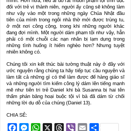
mình. Hơn nữa, nếu ai đó rất muốn phạm tội tình dục
đối với trẻ vị thành niên, người ấy cũng sẽ không làm
như vậy vào một trong những ngày Chúa Nhật đầu
tiên của mình trong ngôi nhà thờ mới được trùng tu,
ở một nơi công cộng, trong khi những người khác
đang đợi mình. Một người dám phạm tội như vậy, hẳn
phải có một chuỗi các nạn nhân bị lạm dụng trong
những tình huống ít hiểm nghèo hơn? Nhưng tuyệt
nhiên không có.
Chúng tôi xin kết thúc bài tường thuật này ở đây với
ước nguyện rằng chúng ta hãy tiếp tục cầu nguyện và
làm tất cả những gì có thể làm được để hàng giáo sĩ
và những người tìm kiếm công lý dám lên tiếng mạnh
mẽ như tiên tri trẻ Daniel khi bà Susanna bị hai tên
thẩm phán băng hoại buộc tội vì bà đã dám từ chối
những lời dụ dỗ của chúng (Daniel 13).
CHIA SẺ:
F
M
W
X
T
Vi
E
S