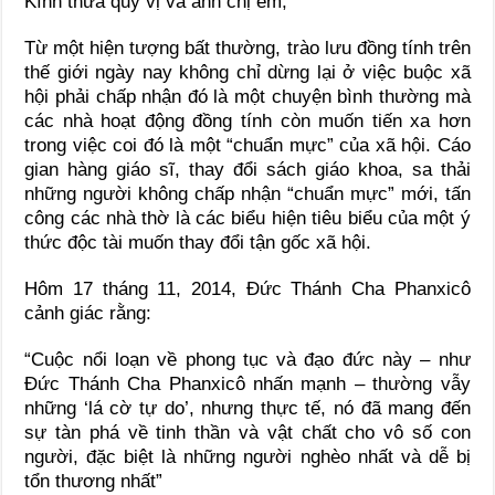
Kính thưa quý vị và anh chị em,
Từ một hiện tượng bất thường, trào lưu đồng tính trên
thế giới ngày nay không chỉ dừng lại ở việc buộc xã
hội phải chấp nhận đó là một chuyện bình thường mà
các nhà hoạt động đồng tính còn muốn tiến xa hơn
trong việc coi đó là một “chuẩn mực” của xã hội. Cáo
gian hàng giáo sĩ, thay đổi sách giáo khoa, sa thải
những người không chấp nhận “chuẩn mực” mới, tấn
công các nhà thờ là các biểu hiện tiêu biểu của một ý
thức độc tài muốn thay đổi tận gốc xã hội.
Hôm 17 tháng 11, 2014, Đức Thánh Cha Phanxicô
cảnh giác rằng:
“Cuộc nổi loạn về phong tục và đạo đức này – như
Đức Thánh Cha Phanxicô nhấn mạnh – thường vẫy
những ‘lá cờ tự do’, nhưng thực tế, nó đã mang đến
sự tàn phá về tinh thần và vật chất cho vô số con
người, đặc biệt là những người nghèo nhất và dễ bị
tổn thương nhất”