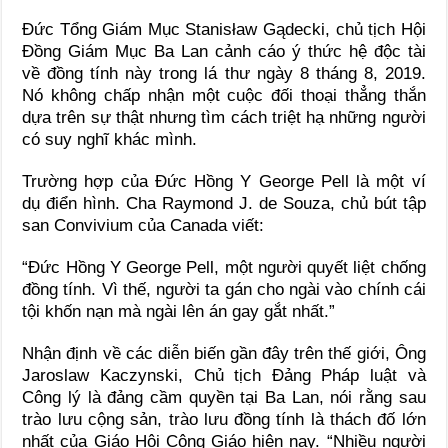
Đức Tổng Giám Mục Stanisław Gądecki, chủ tịch Hội
Đồng Giám Mục Ba Lan cảnh cáo ý thức hệ độc tài
về đồng tính này trong lá thư ngày 8 tháng 8, 2019.
Nó không chấp nhận một cuộc đối thoại thẳng thắn
dựa trên sự thật nhưng tìm cách triệt hạ những người
có suy nghĩ khác mình.
Trường hợp của Đức Hồng Y George Pell là một ví
dụ điển hình. Cha Raymond J. de Souza, chủ bút tập
san Convivium của Canada viết:
“Đức Hồng Y George Pell, một người quyết liệt chống
đồng tính. Vì thế, người ta gán cho ngài vào chính cái
tội khốn nạn mà ngài lên án gay gắt nhất.”
Nhận định về các diễn biến gần đây trên thế giới, Ông
Jaroslaw Kaczynski, Chủ tịch Đảng Pháp luật và
Công lý là đảng cầm quyền tại Ba Lan, nói rằng sau
trào lưu cộng sản, trào lưu đồng tính là thách đố lớn
nhất của Giáo Hội Công Giáo hiện nay. “Nhiều người