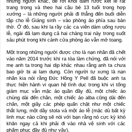
những người khác, để rời khỏi đám rước kết lễ rất
trang trọng và theo hai cậu bé 13 tuổi trong hợp
xướng – là những người phải đi thẳng đến buổi diễn
tập cho lễ Giáng sinh – vào phòng áo phía sau bàn
thờ. Ở đó, sau khi la rầy các ca viên dám uống rượu
lễ, ngài đã lạm dụng cả hai chàng trai này trong suốt
sáu phút trong khi cánh cửa phòng áo vẫn mở toang.
Một trong những người được cho là nạn nhân đã chết
vào năm 2014 trước khi ra tòa làm chứng, đã nói với
mẹ anh ta trong hai dịp khác nhau rằng anh ta chưa
bao giờ bị ai lạm dụng. Còn người tự xưng là nạn
nhân kia nói rằng Đức Hồng Y Pell đã buộc anh ta
thực hiện hành vi quan hệ tình dục trong khi vị tổng
giám mục vẫn mặc áo quần đầy đủ, một chiếc áo
chùng dài đến chân, một chiếc áo alba cũng dài đến
chân, một giây các phép quấn chặt như một chiếc
thắt lưng, một dây stola và một áo lễ (mặc dù bất kỳ
linh mục nào cũng sẽ nói với bạn rằng nó cực kỳ khó
khăn ngay cả khi phải đi vào nhà vệ sinh với các
phẩm phục đầy đủ như vậy).