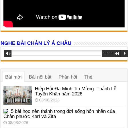
NGHE ĐÀI CHÂN LÝ Á CHÂU
Trình
Vm
00:00
R
P
phát
âm
thanh
Bài mới
Bài nổi bật
Phản hồi
Thẻ
Hiệp Hội Đa Minh Tin Mừng: Thánh Lễ
Tuyên Khấn năm 2026
08/08/2026
5 bài học nên thánh trong đời sống hôn nhân của
Chân phước Karl và Zita
08/08/2026