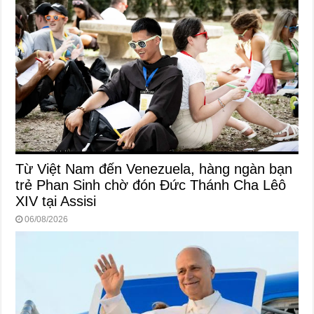
Từ Việt Nam đến Venezuela, hàng ngàn bạn
trẻ Phan Sinh chờ đón Đức Thánh Cha Lêô
XIV tại Assisi
06/08/2026