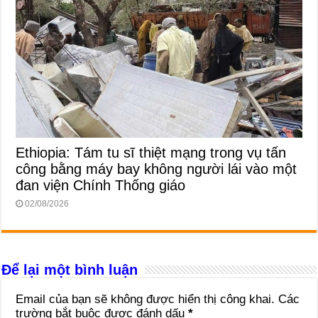
Ethiopia: Tám tu sĩ thiệt mạng trong vụ tấn
công bằng máy bay không người lái vào một
đan viện Chính Thống giáo
02/08/2026
Để lại một bình luận
Email của bạn sẽ không được hiển thị công khai.
Các
trường bắt buộc được đánh dấu
*