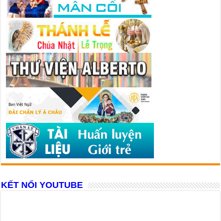
KẾT NỐI YOUTUBE