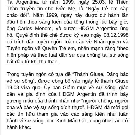
Tại Argentina, từ năm 1999, ngày 25.03, lễ Thiên
Thần truyền tin cho Đức Mẹ, là “Ngày trẻ em sắp
chào đời”. Năm 1999, ngày này được cử hành lần
đầu tiên theo sáng kiến của tổng thống lúc bấy giờ,
ông Carlos Menem, và được HĐGM Argentina ủng
hộ. Quyế định thể chế được ký vào ngày 08.12.1998
có trích dẫn tuyên ngôn Toàn cầu về Nhân quyền và
Tuyên ngôn về Quyền Trẻ em, nhấn mạnh rằng “theo
hiến pháp và theo luật dân sự của chúng ta, sự sống
bắt đầu từ khi thụ thai”.
Trong tuyên ngôn có tựa đề “Thánh Giuse, Đấng bảo
vệ sự sống”, được công bố vào ngày lễ thánh Giuse
19.03 vừa qua, Ủy ban Giám mục về sự sống, giáo
dân và gia đình của HĐGM Argentin đã trình bày
gương mẫu của thánh nhân như “người chồng, người
cha và bảo vệ sự sống đích thực”. HĐGM đã mời gọi
các tín hữu tham gia vào các sáng kiến như tuần
hành vì sự sống, đọc Kinh Mân Côi, cũng như các cử
hành khác.