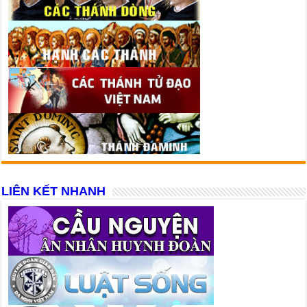
LIÊN KẾT NHANH