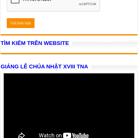
TÌM KIẾM TRÊN WEBSITE
GIẢNG LỄ CHÚA NHẬT XVIII TNA