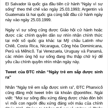
El Salvador là quốc gia đầu tiên cử hành “Ngày vì sự
sống” theo thể chế vào ngày 25.03.1993; Argentin và
Guatemala là hai quốc gia cùng bắt đầu cử hành ngày
này vào ngày 25.03.1999.
Ngày vì sự sống cũng được Giáo hội cử hành hoặc
được các chính quyền dân sự nhìn nhận chính thức
tại một số quốc gia khác tại Mỹ châu Latinh như
Chilê, Costa Rica, Nicaragua, Cộng hòa Dominicana,
Perù và Mêhicô. Tại Venezuela, Uruguay và Panamá,
các nhóm ủng hộ sự sống đang thu thập chữ ký để
yêu cầu chính quyền nhìn nhận ngày này.
Tweet của ĐTC nhân “Ngày trẻ em sắp được sinh
ra”
Nhân “Ngày trẻ em sắp được sinh ra”, ĐTC Phanxicô
cũng đăng một tweet trên tài khoản @pontifex. Ngài
viết: “Mọi sự sống đều xứng đáng được chào đón bởi
vì mỗi con người đều xứng đáng với máu của chính