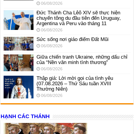
06/08/2026
Đức Thánh Cha Lêô XIV sẽ thực hiện
chuyến tông du đầu tiên đến Uruguay,
Argentina và Peru vào tháng 11
06/08/2026
Sức sống nơi giáo điểm Đất Mũi
06/08/2026
Giữa chiến tranh Ukraine, những dấu chỉ
của “Nền văn minh tình thương”
06/08/2026
Thập giá: Lời mời gọi của tình yêu
(07.08.2026 – Thứ Sáu tuần XVIII
Thường Niên)
06/08/2026
HẠNH CÁC THÁNH