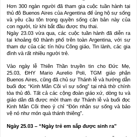
Hơn 300 ngàn người đã tham gia cuộc tuần hành tại
thủ đô Buenos Aires của Argentina để ủng hộ sự sống
và yêu cầu tôn trọng quyền sống căn bản này của
con người, từ khi bắt đầu được thụ thai.
Ngày 23.03 vừa qua, các cuộc tuần hành đã diễn ra
tại khoảng 60 thành phố trên toàn Argentina, với sự
tham dự của các tín hữu Công giáo, Tin lành, các gia
đình và rất nhiều người trẻ.
Vào ngày lễ Thiên Thần truyền tin cho Đức Mẹ,
25.03, ĐHY Mario Aurelio Poli, TGM giáo phận
Buenos Aires, cũng đã chủ sự Thánh lễ và hướng dẫn
buổi đọc “Kinh Mân Côi vì sự sống” tại nhà thờ chính
tòa thủ đô. Tất cả các cộng đoàn giáo xứ, dòng tu và
giáo dân đã được mời tham dự Thánh lễ và buổi đọc
Kinh Mân Côi theo ý chỉ “Đón nhận sự sống và bảo
vệ nó như món quà thánh thiêng”.
Ngày 25.03 – “Ngày trẻ em sắp được sinh ra”