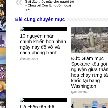
Giải đáp thắc mắc cho người trẻ
b
n
A
d
– Chúa ơi! Con là người ngoại
giáo
o
g
p
s
Bài cùng chuyên mục
o
er
p
k
10 nguyên nhân
chính khiến hôn nhân
ngày nay đổ vỡ và
cách phòng tránh
Đức Giám mục
08/08/2026
Spokane kêu gọi
nguyện giữa thả
họa cháy rừng t
khốc tại bang
Washington
06/08/2026
Hố chôn tập thể