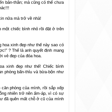
đến bản-thân; mà cũng có thể chưa
ác!!!
xin nữa mà trở về nhà!
 một chiếc bình nhỏ rồi đặt ở trên
g hoa xinh đẹp như thế này sao có
ợc!” ? Thế là anh quyết định mang
ới vẻ đẹp của đóa hoa.
hoa xinh đẹp như thế! Chiếc bình
căn phòng bẩn-thỉu và bừa-bộn như
ộ căn phòng của mình, rồi sắp xếp
ỗng nhiên trở nên ấm-áp, vì có sự
như đã quên mất chỗ ở cũ của mình