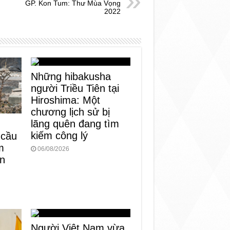
GP. Kon Tum: Thư Mùa Vọng
2022
Những hibakusha
người Triều Tiên tại
Hiroshima: Một
chương lịch sử bị
lãng quên đang tìm
kiếm công lý
 cầu
m
06/08/2026
àn
Người Việt Nam vừa