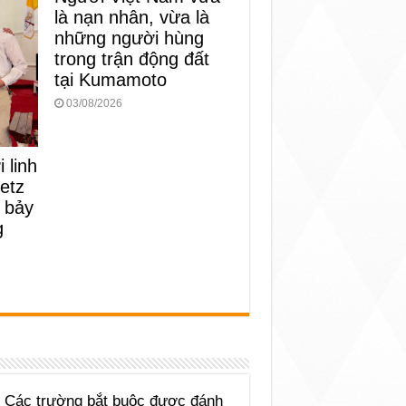
là nạn nhân, vừa là
những người hùng
trong trận động đất
tại Kumamoto
03/08/2026
 linh
etz
 bảy
g
Các trường bắt buộc được đánh