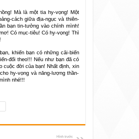
hồng! Mà là một tia hy-vọng! Một
oảng-cách giữa địa-ngục và thiên-
n bạn tin-tưởng vào chính mình!
mơ! Có mục-tiêu! Có hy-vọng! Thì
!
bạn, khiến bạn có những cải-biến
biến-đổi theo!!! Nếu như bạn đã có
 cuộc đời của bạn! Nhất định, xin
cho hy-vọng và năng-lượng thần-
mình nhé!!!
Hình trước