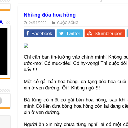
Những đóa hoa hồng
A
24/11/2022
CUỘC SỐNG
Facebook
Twitter
Stumbleupon
Chỉ cần bạn tin-tưởng vào chính mình! Không b
ước-mơ! Có mục-tiêu! Có hy-vọng! Thì cuộc đời 
đấy !!!
Một cô gái bán hoa hồng, đã tặng đóa hoa cuố
xin ở ven đường. Ôi ! Không ngờ !!!
d
Đã từng có một cô gái bán hoa hồng, sau khi
mình.Cô liền đưa bông hoa hồng còn lại đang cầ
xin ở ven đường.
Người ăn xin này chưa từng nghĩ lại có một cô