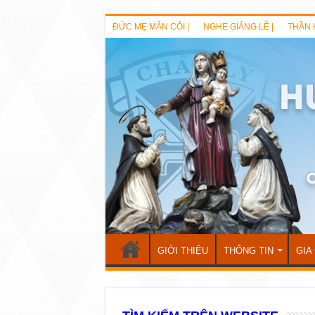
ĐỨC MẸ MÂN CÔI |
NGHE GIẢNG LỄ |
THẦN 
GIỚI THIỆU
THÔNG TIN
GIA