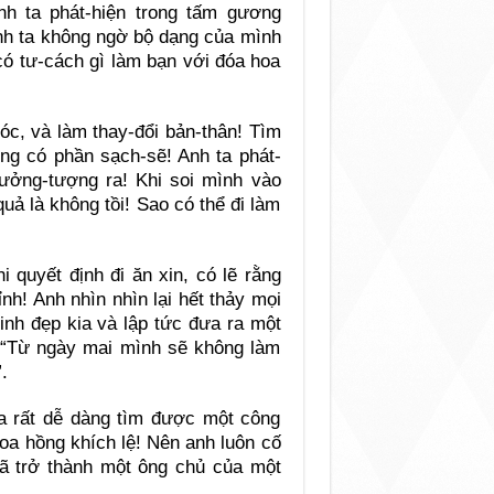
anh ta phát-hiện trong tấm gương
anh ta không ngờ bộ dạng của mình
có tư-cách gì làm bạn với đóa hoa
tóc, và làm thay-đổi bản-thân! Tìm
ng có phần sạch-sẽ! Anh ta phát-
tưởng-tượng ra! Khi soi mình vào
uả là không tồi! Sao có thể đi làm
i quyết định đi ăn xin, có lẽ rằng
nh! Anh nhìn nhìn lại hết thảy mọi
xinh đẹp kia và lập tức đưa ra một
: “Từ ngày mai mình sẽ không làm
.
a rất dễ dàng tìm được một công
 hoa hồng khích lệ! Nên anh luôn cố
ã trở thành một ông chủ của một