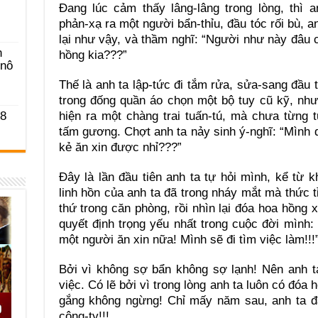
Đang lúc cảm thấy lâng-lâng trong lòng, thì 
phản-xạ ra một người bẩn-thỉu, đầu tóc rối bù, 
lại như vậy, và thầm nghĩ: “Người như này đâu 
n
hồng kia???”
-nô
Thế là anh ta lập-tức đi tắm rửa, sửa-sang đầu 
trong đống quần áo chọn một bộ tuy cũ kỹ, như
hiện ra một chàng trai tuấn-tú, mà chưa từng 
 8
tấm gương. Chợt anh ta nảy sinh ý-nghĩ: “Mình q
kẻ ăn xin được nhỉ???”
Đây là lần đầu tiên anh ta tự hỏi mình, kể từ kh
linh hồn của anh ta đã trong nháy mắt mà thức tỉ
thứ trong căn phòng, rồi nhìn lại đóa hoa hồng 
quyết định trọng yếu nhất trong cuộc đời mình
một người ăn xin nữa! Mình sẽ đi tìm việc làm!!!”
Bởi vì không sợ bẩn không sợ lạnh! Nên anh t
việc. Có lẽ bởi vì trong lòng anh ta luôn có đóa
gắng không ngừng! Chỉ mấy năm sau, anh ta đ
công-ty!!!