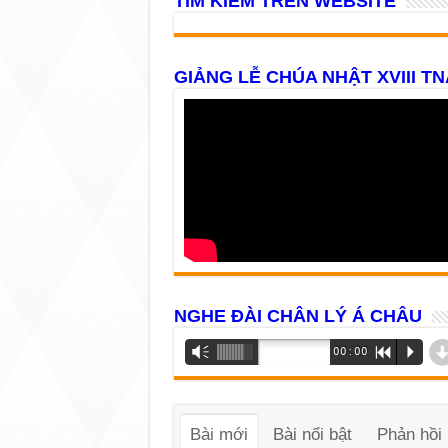
TÌM KIẾM TRÊN WEBSITE
GIẢNG LỄ CHÚA NHẬT XVIII TN
NGHE ĐÀI CHÂN LÝ Á CHÂU
Trình
Vm
00:00
R
P
phát
âm
thanh
Bài mới
Bài nổi bật
Phản hồi