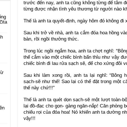
trước đến nay, anh ta cũng không từng để tâm 
từng được nhận tình yêu thương từ người nào kh
ống
Thế là anh ta quyết-định, ngày hôm đó không đi 
Zita
Sau khi trở về nhà, anh ta cắm đóa hoa hồng vào
nh
bàn, rồi ngồi thưởng thức.
Trong lúc ngồi ngắm hoa, anh ta chợt nghĩ: “Bôn
thể cắm vào một chiếc bình bẩn thỉu như vậy đư
chiếc bình đi lau rửa sạch sẽ, để cho xứng đôi v
Từ
Sau khi làm xong rồi, anh ta lại nghĩ: “Bông 
sạch-sẽ như thế! Sao lại có thể đặt trong một 
thế này chứ!!!”
Thế là anh ta quét dọn sạch-sẽ một lượt toàn-b
lại đồ-đạc cho gọn- gàng ngăn-nắp! Căn phòng b
ên
chiếu rọi của đóa hoa! Nó khiến anh ta dường 
vậy!!!