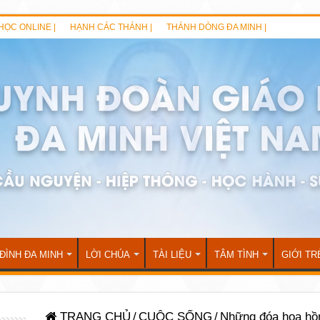
HỌC ONLINE |
HẠNH CÁC THÁNH |
THÁNH DÒNG ĐA MINH |
 ĐÌNH ĐA MINH
LỜI CHÚA
TÀI LIỆU
TÂM TÌNH
GIỚI TR
TRANG CHỦ
/
CUỘC SỐNG
/
Những đóa hoa hồ