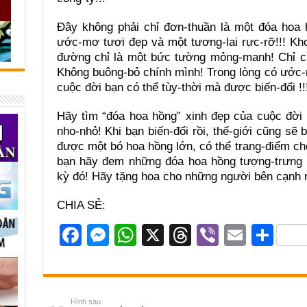
Đây không phải chỉ đơn-thuần là một đóa hoa 
ước-mơ tươi đẹp và một tương-lai rực-rỡ!!! Kh
đường chỉ là một bức tường mỏng-manh! Chỉ cầ
Không buông-bỏ chính mình! Trong lòng có ước-
cuộc đời bạn có thể tùy-thời mà được biến-đổi !!
Hãy tìm “đóa hoa hồng” xinh đẹp của cuộc đời 
nho-nhỏ! Khi bạn biến-đổi rồi, thế-giới cũng sẽ 
được một bó hoa hồng lớn, có thể trang-điểm cho
bạn hãy đem những đóa hoa hồng tượng-trưng 
kỳ đó! Hãy tặng hoa cho những người bên cạnh 
CHIA SẺ:
F
M
W
X
T
Vi
E
S
a
e
h
hr
b
m
h
c
ss
at
e
er
ail
ar
e
e
s
a
e
Hình sau