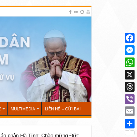
Face
Mess
What
X
Thre
Viber
Ẻ
MULTIMEDIA
LIÊN HỆ – GỬI BÀI
Emai
Shar
iáo phận Hà Tĩnh: Chào mừng Đức