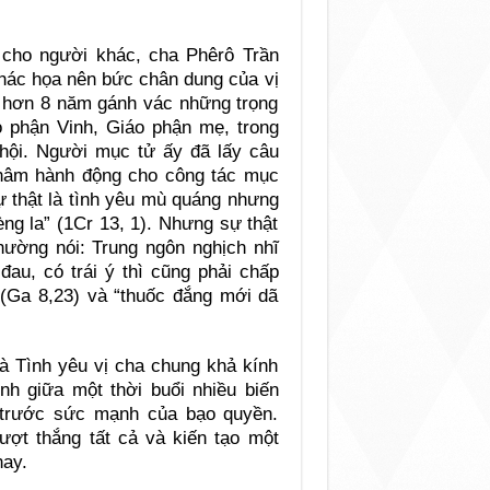
 cho người khác, cha Phêrô Trần
phác họa nên bức chân dung của vị
 hơn 8 năm gánh vác những trọng
o phận Vinh, Giáo phận mẹ, trong
 hội. Người mục tử ấy đã lấy câu
châm hành động cho công tác mục
ự thật là tình yêu mù quáng nhưng
ng la” (1Cr 13, 1). Nhưng sự thật
hường nói: Trung ngôn nghịch nhĩ
đau, có trái ý thì cũng phải chấp
” (Ga 8,23) và “thuốc đắng mới dã
và Tình yêu vị cha chung khả kính
nh giữa một thời buổi nhiều biến
 trước sức mạnh của bạo quyền.
ợt thắng tất cả và kiến tạo một
nay.