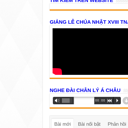
TÌM KIẾM TRÊN WEBSITE
GIẢNG LỄ CHÚA NHẬT XVIII TN
NGHE ĐÀI CHÂN LÝ Á CHÂU
Trình
Vm
00:00
R
P
phát
âm
thanh
Bài mới
Bài nổi bật
Phản hồi