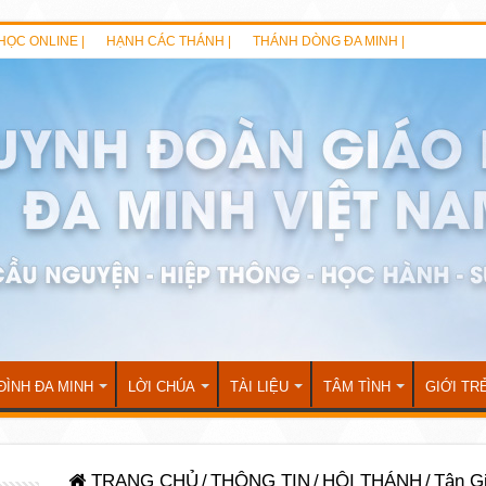
HỌC ONLINE |
HẠNH CÁC THÁNH |
THÁNH DÒNG ĐA MINH |
ĐÌNH ĐA MINH
LỜI CHÚA
TÀI LIỆU
TÂM TÌNH
GIỚI TR
TRANG CHỦ
/
THÔNG TIN
/
HỘI THÁNH
/
Tân G