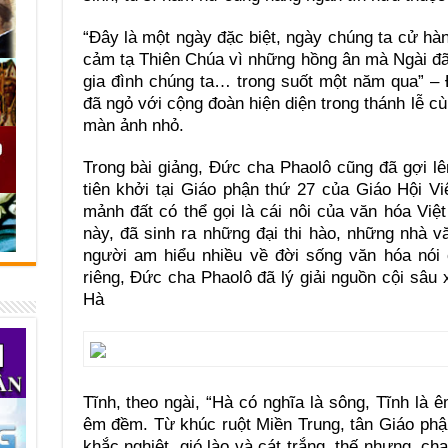
“Đây là một ngày đặc biệt, ngày chúng ta cử hành
cảm tạ Thiên Chúa vì những hồng ân mà Ngài đã
gia đình chúng ta… trong suốt một năm qua” – Đ
đã ngỏ với cộng đoàn hiện diện trong thánh lễ c
màn ảnh nhỏ.
Trong bài giảng, Đức cha Phaolô cũng đã gợi l
tiên khởi tại Giáo phận thứ 27 của Giáo Hội V
mảnh đất có thể gọi là cái nôi của văn hóa Việ
này, đã sinh ra những đại thi hào, những nhà v
người am hiểu nhiều về đời sống văn hóa nói 
riêng, Đức cha Phaolô đã lý giải nguồn cội sâu 
Hà
Tĩnh, theo ngài, “Hà có nghĩa là sông, Tĩnh là
êm đềm. Từ khúc ruột Miền Trung, tân Giáo phậ
khắc nghiệt, gió lào và cát trắng, thế nhưng, c