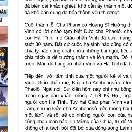
đã biến cái khắc nghiệt, khô cằn ấy thành một 
đá khô cằn cũng đã hóa thành yêu thương”.
Cuối thánh lễ, Cha Phanxicô Hoàng Sĩ Hướng th
Vinh có lời chào tạm biệt Đức cha Phaolô, cha
con Hà Tĩnh, mẹ Giáo phận Vinh đã cưu mang 
suốt 30 năm. Bất cứ cuộc hạ sinh nào cũng có 
chia ly nào cũng chất chứa những bùi ngùi, tiếc x
chia tách là để trưởng thành và lớn mạnh. Đó 
triển. Mặc dù hai giáo phận Vinh và Hà Tĩnh đã t
Tiếp đến, với tâm tình của một người kế vị và
Vinh, Giáo phận mẹ, Đức cha Anphongsô có lời
Phaolô. Ngài nói: Sự kiện hôm nay chỉ như bôn
trong ngày đầu xuân, mồng 7 Tết Kỷ Hợi, ngà
người con Hà Tĩnh. Tuy hai Giáo phận Vinh và
Lam, nhưng Đức cha Anphongsô ước mong hai b
một lần”, và rồi sẽ có những người con của h
cùng nhau loan báo Tin Mừng của Chúa, từ đó Vi
không chia tách bởi đôi bờ của dòng sông Lam 