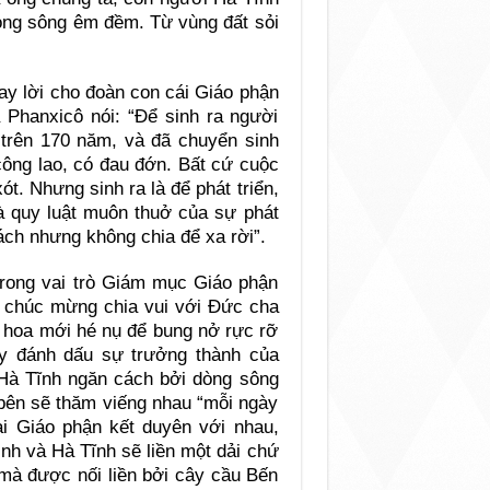
dòng sông êm đềm. Từ vùng đất sỏi
ay lời cho đoàn con cái Giáo phận
 Phanxicô nói: “Để sinh ra người
trên 170 năm, và đã chuyển sinh
công lao, có đau đớn. Bất cứ cuộc
ót. Nhưng sinh ra là để phát triển,
là quy luật muôn thuở của sự phát
ách nhưng không chia để xa rời”.
 trong vai trò Giám mục Giáo phận
 chúc mừng chia vui với Đức cha
g hoa mới hé nụ để bung nở rực rỡ
y đánh dấu sự trưởng thành của
 Hà Tĩnh ngăn cách bởi dòng sông
ên sẽ thăm viếng nhau “mỗi ngày
ai Giáo phận kết duyên với nhau,
nh và Hà Tĩnh sẽ liền một dải chứ
mà được nối liền bởi cây cầu Bến