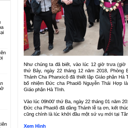
u
ọa
ại
iên
bị
Như chúng ta đã biết, vào lúc 12 giờ trưa (gi
thứ Bảy, ngày 22 tháng 12 năm 2018, Phòng 
Thánh Cha Phanxicô đã thiết lập Giáo phận Hà T
àn
bổ nhiệm Đức cha Phaolô Nguyễn Thái Hợp là
hờ
Giáo phận Hà Tĩnh.
Vào lúc 09h00’ thứ Ba, ngày 22 tháng 01 năm 201
Đức cha Phaolô đã dâng Thánh lễ tạ ơn, kết thúc
cũng chính là lúc khởi đầu một sứ vụ mới tại Tâ
tiên
Xem Hình