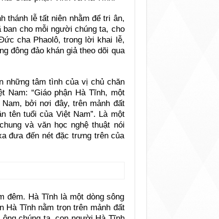
 thánh lễ tất niên nhằm để tri ân,
 ban cho mỗi người chúng ta, cho
ức cha Phaolô, trong lời khai lễ,
ùng đông đảo khán giả theo dõi qua
ên những tâm tình của vị chủ chăn
iệt Nam: “Giáo phận Hà Tĩnh, một
t Nam, bởi nơi đây, trên mảnh đất
ăn tên tuổi của Việt Nam”. Là một
chung và văn học nghệ thuật nói
xa đưa đến nét đặc trưng trên của
 êm đêm. Hà Tĩnh là một dòng sông
n Hà Tĩnh nằm trọn trên mảnh đất
ha ông chúng ta, con người Hà Tĩnh