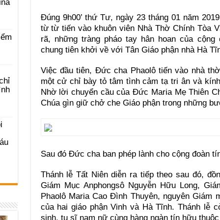
ina
Đúng 9h00’ thứ Tư, ngày 23 tháng 01 năm 2019
từ từ tiến vào khuôn viên Nhà Thờ Chính Tòa V
iểm
rã, những tràng pháo tay hân hoan của cộng
chung tiên khởi về với Tân Giáo phận nhà Hà Tĩ
Việc đầu tiên, Đức cha Phaolô tiến vào nhà t
chỉ
một cử chỉ bày tỏ tâm tình cảm tạ tri ân và kí
ình
Nhờ lời chuyển cầu của Đức Maria Mẹ Thiên Ch
Chúa gìn giữ chở che Giáo phận trong những bư
i
Sáu
Sau đó Đức cha ban phép lành cho cộng đoàn tín
Thánh lễ Tất Niên diễn ra tiếp theo sau đó, đ
Giám Mục Anphongsô Nguyễn Hữu Long, Giám
Phaolô Maria Cao Đình Thuyên, nguyên Giám m
của hai giáo phận Vinh và Hà Tĩnh. Thánh lễ 
sinh, tu sĩ nam nữ cùng hàng ngàn tín hữu thuộc