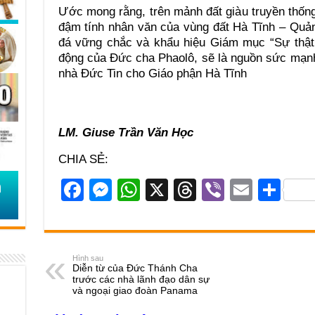
Ước mong rằng, trên mảnh đất giàu truyền thốn
đậm tính nhân văn của vùng đất Hà Tĩnh – Quản
đá vững chắc và khẩu hiệu Giám mục “Sự thật
động của Đức cha Phaolô, sẽ là nguồn sức mạnh
nhà Đức Tin cho Giáo phận Hà Tĩnh
LM. Giuse Trần Văn Học
CHIA SẺ:
F
M
W
X
T
Vi
E
S
a
e
h
hr
b
m
h
c
ss
at
e
er
ail
ar
e
e
s
a
e
Hình sau
Diễn từ của Đức Thánh Cha
b
n
A
d
trước các nhà lãnh đạo dân sự
và ngoại giao đoàn Panama
o
g
p
s