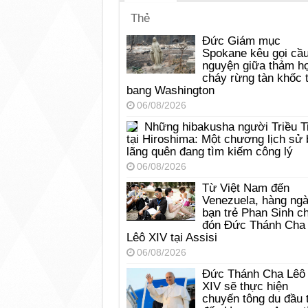
Thẻ
Đức Giám mục
Spokane kêu gọi cầ
nguyện giữa thảm h
cháy rừng tàn khốc t
bang Washington
06/08/2026
Những hibakusha người Triều T
tại Hiroshima: Một chương lịch sử 
lãng quên đang tìm kiếm công lý
06/08/2026
Từ Việt Nam đến
Venezuela, hàng ng
bạn trẻ Phan Sinh c
đón Đức Thánh Cha
Lêô XIV tại Assisi
06/08/2026
Đức Thánh Cha Lêô
XIV sẽ thực hiện
chuyến tông du đầu 