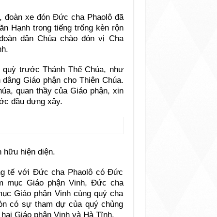
, đoàn xe đón Đức cha Phaolô đã
ăn Hạnh trong tiếng trống kèn rộn
 đoàn dân Chúa chào đón vị Cha
nh.
hờ quỳ trước Thánh Thể Chúa, như
nh dâng Giáo phận cho Thiên Chúa.
úa, quan thầy của Giáo phận, xin
ớc đầu dựng xây.
 hữu hiện diện.
ồng tế với Đức cha Phaolô có Đức
 mục Giáo phận Vinh, Đức cha
ục Giáo phận Vinh cùng quý cha
còn có sự tham dự của quý chủng
 hai Giáo phận Vinh và Hà Tĩnh.