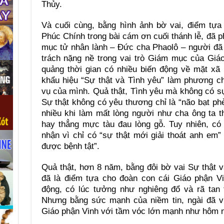
Thủy.
Và cuối cùng, bằng hình ảnh bờ vai, điểm tựa
Phúc Chính trong bài cám ơn cuối thánh lễ, đã 
mục tử nhân lành – Đức cha Phaolô – người đã
trách nặng nề trong vai trò Giám mục của Giá
quảng thời gian có nhiều biến động về mặt xã
khẩu hiệu “Sự thật và Tình yêu” làm phương 
vụ của mình. Quả thật, Tình yêu mà không có s
Sự thật không có yêu thương chỉ là “não bạt phè
nhiều khi làm mất lòng người như cha ông ta t
hay thẳng mực tàu đau lòng gỗ. Tuy nhiên, có 
nhận vì chỉ có “sự thật mới giải thoát anh em
được bệnh tật”.
Quả thật, hơn 8 năm, bằng đôi bờ vai Sự thật 
đã là điểm tựa cho đoàn con cái Giáo phận Vi
động, có lúc tưởng như nghiêng đổ và rã tan
Nhưng bằng sức mạnh của niềm tin, ngài đã vư
Giáo phận Vinh với tầm vóc lớn mạnh như hôm 