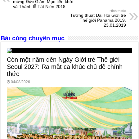
b
n
A
d
mừng Đức Giám Mục tiên khởi
và Thánh lễ Tất Niên 2018
o
g
p
s
Hình trước
Tường thuật Đại Hội Giới trẻ
o
er
p
Thế giới Panama 2019,
23.01.2019
k
Bài cùng chuyên mục
Còn một năm đến Ngày Giới trẻ Thế giới
Seoul 2027: Ra mắt ca khúc chủ đề chính
thức
04/08/2026