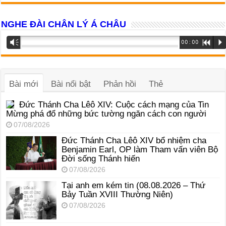
NGHE ĐÀI CHÂN LÝ Á CHÂU
Trình
Vm
00:00
R
P
phát
âm
thanh
Bài mới
Bài nổi bật
Phản hồi
Thẻ
Đức Thánh Cha Lêô XIV: Cuộc cách mạng của Tin
Mừng phá đổ những bức tường ngăn cách con người
07/08/2026
Đức Thánh Cha Lêô XIV bổ nhiệm cha
Benjamin Earl, OP làm Tham vấn viên Bộ
Đời sống Thánh hiến
07/08/2026
Tại anh em kém tin (08.08.2026 – Thứ
Bảy Tuần XVIII Thường Niên)
07/08/2026