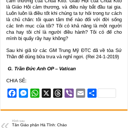
cảm thương của Chúa Kitô. Giáo Hội của Chúa Kitô
là Giáo Hội cảm thương, và điều này bắt đầu tại gia.
Luôn luôn là điều tốt khi chúng ta tự hỏi trong tư cách
là chủ chăn: tôi quan tâm thế nào đối với đời sống
các linh mục của tôi? Tôi có khả năng là một người
cha hay tôi chỉ là người điều hành? Tôi có để cho
mình bị quấy rầy hay không?
Sau khi giã từ các GM Trung Mỹ ĐTC đã về tòa Sứ
Thần để dùng bữa trưa và nghỉ ngơi. (Rei 24-1-2019)
G. Trần Đức Anh OP – Vatican
CHIA SẺ:
F
M
W
X
T
Vi
E
S
a
e
h
hr
b
m
h
c
ss
at
e
er
ail
ar
e
e
s
a
e
Hình sau
Tân Giáo phận Hà Tĩnh: Chào