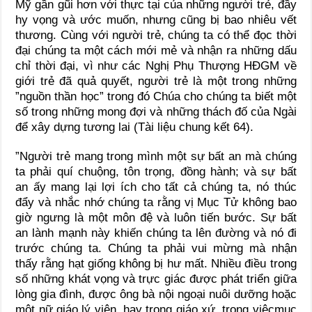
Mỹ gần gũi hơn với thực tại của những người trẻ, đầy
hy vọng và ước muốn, nhưng cũng bị bao nhiêu vết
thương. Cùng với người trẻ, chúng ta có thể đọc thời
đại chúng ta một cách mới mẻ và nhận ra những dấu
chỉ thời đại, vì như các Nghị Phụ Thượng HĐGM về
giới trẻ đã quả quyết, người trẻ là một trong những
”nguồn thần học” trong đó Chúa cho chúng ta biết một
số trong những mong đợi và những thách đố của Ngài
để xây dựng tương lai (Tài liệu chung kết 64).
”Người trẻ mang trong mình một sự bất an mà chúng
ta phải quí chuộng, tôn trọng, đồng hành; và sự bất
an ấy mang lại lợi ích cho tất cả chúng ta, nó thúc
đẩy và nhắc nhớ chúng ta rằng vị Mục Tử không bao
giờ ngưng là một môn đệ và luôn tiến bước. Sự bất
an lành mạnh này khiến chúng ta lên đường và nó đi
trước chúng ta. Chúng ta phải vui mừng mà nhận
thấy rằng hạt giống không bị hư mất. Nhiều điều trong
số những khát vọng và trực giác được phát triển giữa
lòng gia đình, được ông bà nội ngoại nuôi dưỡng hoặc
một nữ giáo lý viên, hay trong giáo xứ, trong việcmục