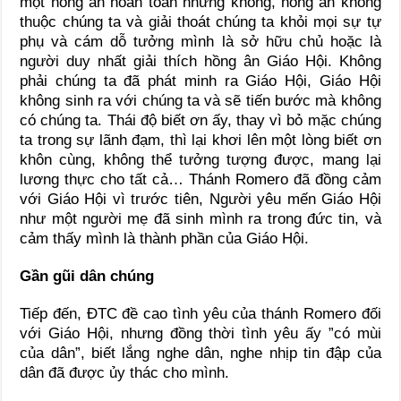
một hồng ân hoàn toàn nhưng không, hồng ân không
thuộc chúng ta và giải thoát chúng ta khỏi mọi sự tự
phụ và cám dỗ tưởng mình là sở hữu chủ hoặc là
người duy nhất giải thích hồng ân Giáo Hội. Không
phải chúng ta đã phát minh ra Giáo Hội, Giáo Hội
không sinh ra với chúng ta và sẽ tiến bước mà không
có chúng ta. Thái độ biết ơn ấy, thay vì bỏ mặc chúng
ta trong sự lãnh đạm, thì lại khơi lên một lòng biết ơn
khôn cùng, không thể tưởng tượng được, mang lại
lương thực cho tất cả… Thánh Romero đã đồng cảm
với Giáo Hội vì trước tiên, Người yêu mến Giáo Hội
như một người mẹ đã sinh mình ra trong đức tin, và
cảm thấy mình là thành phần của Giáo Hội.
Gần gũi dân chúng
Tiếp đến, ĐTC đề cao tình yêu của thánh Romero đối
với Giáo Hội, nhưng đồng thời tình yêu ấy ”có mùi
của dân”, biết lắng nghe dân, nghe nhịp tin đập của
dân đã được ủy thác cho mình.