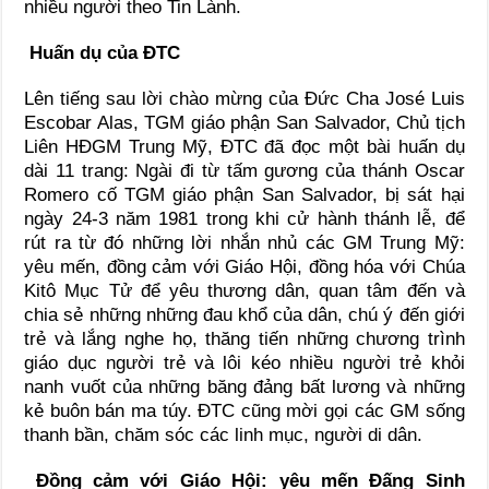
nhiều người theo Tin Lành.
Huấn dụ của ĐTC
Lên tiếng sau lời chào mừng của Đức Cha José Luis
Escobar Alas, TGM giáo phận San Salvador, Chủ tịch
Liên HĐGM Trung Mỹ, ĐTC đã đọc một bài huấn dụ
dài 11 trang: Ngài đi từ tấm gương của thánh Oscar
Romero cố TGM giáo phận San Salvador, bị sát hại
ngày 24-3 năm 1981 trong khi cử hành thánh lễ, để
rút ra từ đó những lời nhắn nhủ các GM Trung Mỹ:
yêu mến, đồng cảm với Giáo Hội, đồng hóa với Chúa
Kitô Mục Tử để yêu thương dân, quan tâm đến và
chia sẻ những những đau khổ của dân, chú ý đến giới
trẻ và lắng nghe họ, thăng tiến những chương trình
giáo dục người trẻ và lôi kéo nhiều người trẻ khỏi
nanh vuốt của những băng đảng bất lương và những
kẻ buôn bán ma túy. ĐTC cũng mời gọi các GM sống
thanh bần, chăm sóc các linh mục, người di dân.
Đồng cảm với Giáo Hội: yêu mến Đấng Sinh