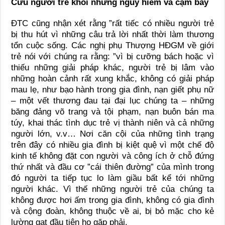
Cứu người trẻ khỏi những nguy hiểm và cạm bẫy
ĐTC cũng nhận xét rằng ”rất tiếc có nhiều người trẻ
bị thu hút vì những câu trả lời nhất thời làm thương
tổn cuộc sống. Các nghị phụ Thượng HĐGM về giới
trẻ nói với chúng ra rằng: ”vì bị cưỡng bách hoặc vì
thiếu những giải pháp khác, người trẻ bị lâm vào
những hoàn cảnh rất xung khắc, không có giải pháp
mau lẹ, như bạo hành trong gia đình, nạn giết phụ nữ
– một vết thương đau tại đại lục chúng ta – những
băng đảng võ trang và tội phạm, nạn buôn bán ma
túy, khai thác tình dục trẻ vị thành niên và cả những
người lớn, v.v… Nơi căn cội của những tình trạng
trên đây có nhiều gia đình bị kiệt quệ vì một chế độ
kinh tế không đặt con người và công ích ở chỗ đứng
thứ nhất và đầu cơ ”cái thiên đường” của mình trong
đó người ta tiếp tục lo làm giầu bất kể tới những
người khác. Vì thế những người trẻ của chúng ta
không được hơi ấm trong gia đình, không có gia đình
và cộng đoàn, không thuộc về ai, bị bỏ mặc cho kẻ
lường gạt đầu tiên họ gặp phải.