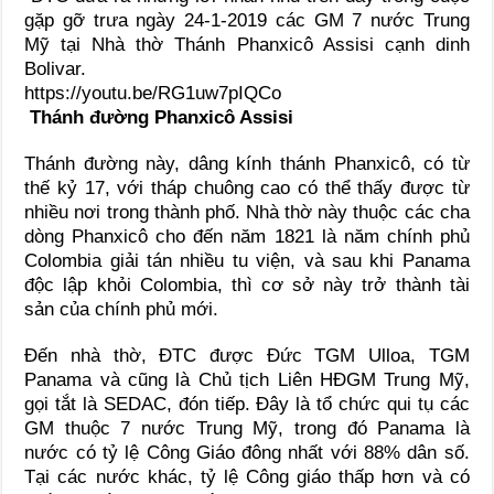
gặp gỡ trưa ngày 24-1-2019 các GM 7 nước Trung
Mỹ tại Nhà thờ Thánh Phanxicô Assisi cạnh dinh
Bolivar.
https://youtu.be/RG1uw7pIQCo
Thánh đường Phanxicô Assisi
Thánh đường này, dâng kính thánh Phanxicô, có từ
thế kỷ 17, với tháp chuông cao có thể thấy được từ
nhiều nơi trong thành phố. Nhà thờ này thuộc các cha
dòng Phanxicô cho đến năm 1821 là năm chính phủ
Colombia giải tán nhiều tu viện, và sau khi Panama
độc lập khỏi Colombia, thì cơ sở này trở thành tài
sản của chính phủ mới.
Đến nhà thờ, ĐTC được Đức TGM Ulloa, TGM
Panama và cũng là Chủ tịch Liên HĐGM Trung Mỹ,
gọi tắt là SEDAC, đón tiếp. Đây là tổ chức qui tụ các
GM thuộc 7 nước Trung Mỹ, trong đó Panama là
nước có tỷ lệ Công Giáo đông nhất với 88% dân số.
Tại các nước khác, tỷ lệ Công giáo thấp hơn và có