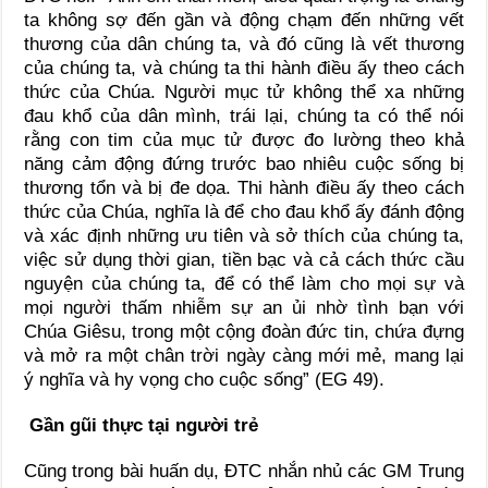
ta không sợ đến gần và động chạm đến những vết
thương của dân chúng ta, và đó cũng là vết thương
của chúng ta, và chúng ta thi hành điều ấy theo cách
thức của Chúa. Người mục tử không thể xa những
đau khổ của dân mình, trái lại, chúng ta có thể nói
rằng con tim của mục tử được đo lường theo khả
năng cảm động đứng trước bao nhiêu cuộc sống bị
thương tổn và bị đe dọa. Thi hành điều ấy theo cách
thức của Chúa, nghĩa là để cho đau khổ ấy đánh động
và xác định những ưu tiên và sở thích của chúng ta,
việc sử dụng thời gian, tiền bạc và cả cách thức cầu
nguyện của chúng ta, để có thể làm cho mọi sự và
mọi người thấm nhiễm sự an ủi nhờ tình bạn với
Chúa Giêsu, trong một cộng đoàn đức tin, chứa đựng
và mở ra một chân trời ngày càng mới mẻ, mang lại
ý nghĩa và hy vọng cho cuộc sống” (EG 49).
Gần gũi thực tại người trẻ
Cũng trong bài huấn dụ, ĐTC nhắn nhủ các GM Trung