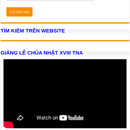
TÌM KIẾM TRÊN WEBSITE
GIẢNG LỄ CHÚA NHẬT XVIII TNA