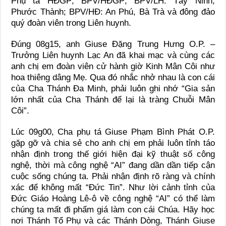
Phụ tá HĐGP; BPV/HĐGP; BPV/LH: Tây Ninh,
Phước Thành; BPV/HĐ: An Phú, Bà Trà và đông đảo
quý đoàn viên trong Liên huynh.
Đúng 08g15, anh Giuse Đặng Trung Hưng O.P. –
Trưởng Liên huynh Lạc An đã khai mạc và cùng các
anh chị em đoàn viên cử hành giờ Kinh Mân Côi như
hoa thiêng dâng Mẹ. Qua đó nhắc nhở nhau là con cái
của Cha Thánh Đa Minh, phải luôn ghi nhớ “Gia sản
lớn nhất của Cha Thánh để lại là tràng Chuỗi Mân
Côi”.
Lúc 09g00, Cha phụ tá Giuse Phạm Bình Phát O.P.
gặp gỡ và chia sẻ cho anh chị em phải luôn tỉnh táo
nhận định trong thế giới hiện đại kỹ thuật số công
nghệ, thời mà công nghệ “AI” đang dần dần tiếp cận
cuộc sống chúng ta. Phải nhận định rõ ràng và chính
xác để không mất “Đức Tin”. Như lời cảnh tỉnh của
Đức Giáo Hoàng Lê-ô về công nghệ “AI” có thể làm
chúng ta mất đi phẩm giá làm con cái Chúa. Hãy học
nơi Thánh Tổ Phụ và các Thánh Dòng, Thánh Giuse