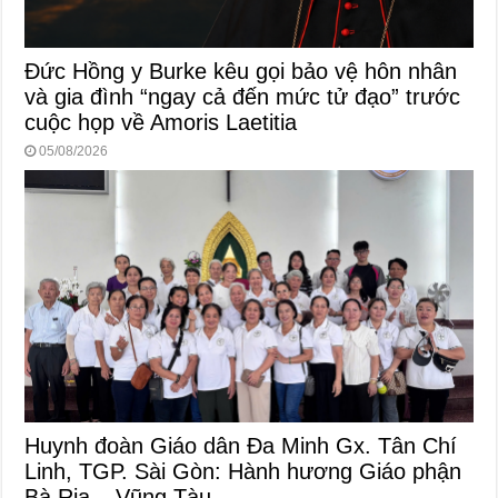
Đức Hồng y Burke kêu gọi bảo vệ hôn nhân
và gia đình “ngay cả đến mức tử đạo” trước
cuộc họp về Amoris Laetitia
05/08/2026
Huynh đoàn Giáo dân Đa Minh Gx. Tân Chí
Linh, TGP. Sài Gòn: Hành hương Giáo phận
Bà Rịa – Vũng Tàu