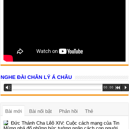
NGHE ĐÀI CHÂN LÝ Á CHÂU
Trình
Vm
00:00
R
P
phát
âm
thanh
Bài mới
Bài nổi bật
Phản hồi
Thẻ
Đức Thánh Cha Lêô XIV: Cuộc cách mạng của Tin
Mừng phá đổ những bức tường ngăn cách con người