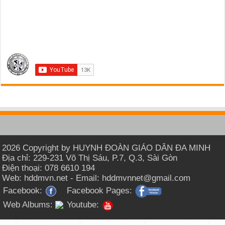
2026 Copyright by HUYNH ĐOÀN GIÁO DÂN ĐA MINH
Địa chỉ: 229-231 Võ Thị Sáu, P.7, Q.3, Sài Gòn
Điện thoại: 078 6610 194
Web: hddmvn.net - Email: hddmvnnet@gmail.com
Facebook:
Facebook Pages:
Web Albums:
Youtube: