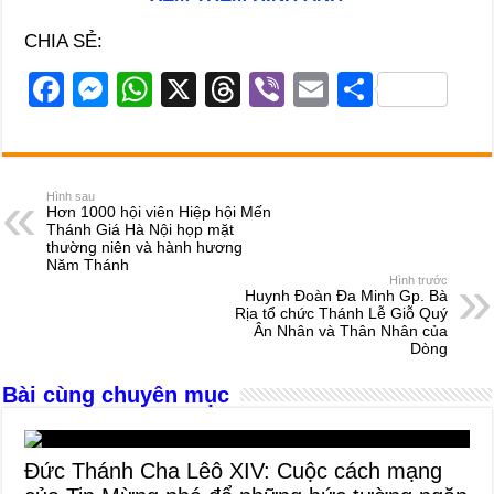
CHIA SẺ:
F
M
W
X
T
Vi
E
S
a
e
h
hr
b
m
h
c
ss
at
e
er
ail
ar
e
e
s
a
e
Hình sau
Hơn 1000 hội viên Hiệp hội Mến
b
n
A
d
Thánh Giá Hà Nội họp mặt
thường niên và hành hương
o
g
p
s
Năm Thánh
Hình trước
o
er
p
Huynh Đoàn Đa Minh Gp. Bà
Rịa tổ chức Thánh Lễ Giỗ Quý
k
Ân Nhân và Thân Nhân của
Dòng
Bài cùng chuyên mục
Đức Thánh Cha Lêô XIV: Cuộc cách mạng