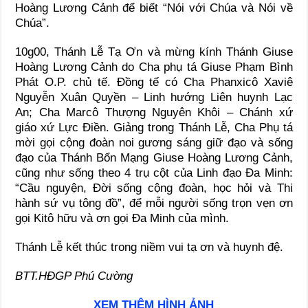
Hoàng Lương Cảnh để biết “Nói với Chúa và Nói về
Chúa”.
10g00, Thánh Lễ Tạ Ơn và mừng kính Thánh Giuse
Hoàng Lương Cảnh do Cha phụ tá Giuse Phạm Bình
Phát O.P. chủ tế. Đồng tế có Cha Phanxicô Xaviê
Nguyễn Xuân Quyền – Linh hướng Liên huynh Lạc
An; Cha Marcô Thượng Nguyên Khôi – Chánh xứ
giáo xứ Lực Điền. Giảng trong Thánh Lễ, Cha Phụ tá
mời gọi cộng đoàn noi gương sáng giữ đạo và sống
đạo của Thánh Bổn Mạng Giuse Hoàng Lương Cảnh,
cũng như sống theo 4 trụ cột của Linh đạo Đa Minh:
“Cầu nguyện, Đời sống cộng đoàn, học hỏi và Thi
hành sứ vụ tông đồ”, để mỗi người sống trọn vẹn ơn
gọi Kitô hữu và ơn gọi Đa Minh của mình.
Thánh Lễ kết thúc trong niềm vui tạ ơn và huynh đệ.
BTT.HĐGP Phú Cường
XEM THÊM HÌNH ẢNH