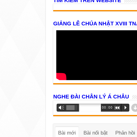
TÌM KIẾM TRÊN WEBSITE
GIẢNG LỄ CHÚA NHẬT XVIII TN
NGHE ĐÀI CHÂN LÝ Á CHÂU
Trình
Vm
00:00
R
P
phát
âm
thanh
Bài mới
Bài nổi bật
Phản hồi