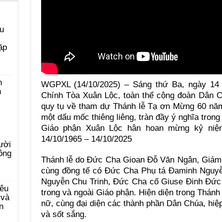
u
ặp
h
WGPXL (14/10/2025) – Sáng thứ Ba, ngày 14 
h
Chính Tòa Xuân Lộc, toàn thể cộng đoàn Dân C
quy tụ về tham dự Thánh lễ Tạ ơn Mừng 60 năm
một dấu mốc thiêng liêng, tràn đầy ý nghĩa trong 
Giáo phận Xuân Lộc hân hoan mừng kỷ niệm
14/10/1965 – 14/10/2025
ười
ông
Thánh lễ do Đức Cha Gioan Đỗ Văn Ngân, Giám 
cùng đồng tế có Đức Cha Phụ tá Đaminh Nguy
Nguyễn Chu Trinh, Đức Cha cố Giuse Đinh Đức
êu
trong và ngoài Giáo phận. Hiện diện trong Thánh
 và
nữ, cùng đại diện các thành phần Dân Chúa, hiệp
n
và sốt sắng.