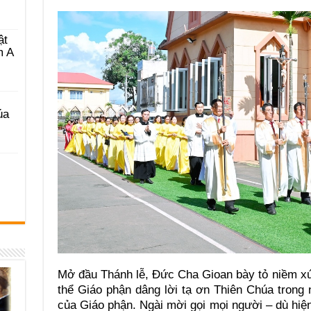
ật
m A
úa
Mở đầu Thánh lễ, Đức Cha Gioan bày tỏ niềm xú
thể Giáo phận dâng lời tạ ơn Thiên Chúa tron
của Giáo phận. Ngài mời gọi mọi người – dù hiện