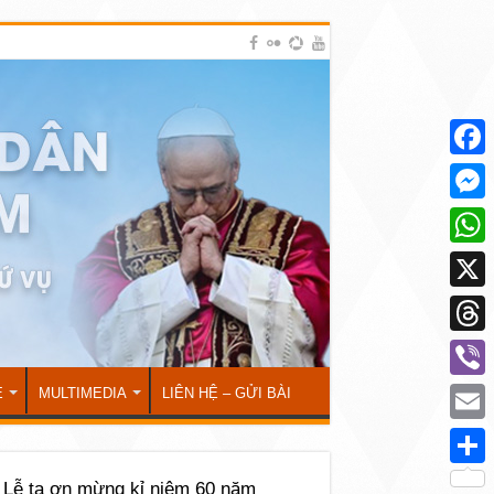
Face
Mess
What
X
Thre
Viber
Ẻ
MULTIMEDIA
LIÊN HỆ – GỬI BÀI
Emai
Shar
 Lễ tạ ơn mừng kỉ niệm 60 năm