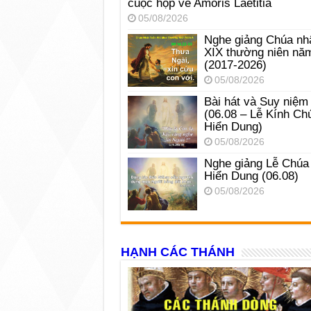
cuộc họp về Amoris Laetitia
05/08/2026
Nghe giảng Chúa nh
XIX thường niên nă
(2017-2026)
05/08/2026
Bài hát và Suy niệm
(06.08 – Lễ Kính Ch
Hiển Dung)
05/08/2026
Nghe giảng Lễ Chúa
Hiển Dung (06.08)
05/08/2026
HẠNH CÁC THÁNH