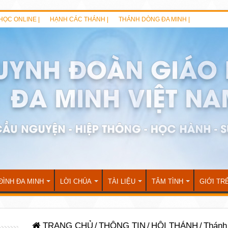
HỌC ONLINE |
HẠNH CÁC THÁNH |
THÁNH DÒNG ĐA MINH |
ĐÌNH ĐA MINH
LỜI CHÚA
TÀI LIỆU
TÂM TÌNH
GIỚI TR
TRANG CHỦ
/
THÔNG TIN
/
HỘI THÁNH
/
Thánh