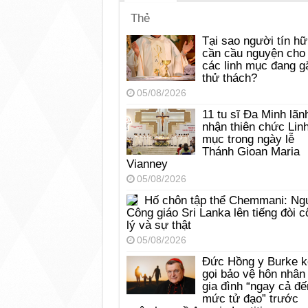
Thẻ
Tại sao người tín hữ
cần cầu nguyện cho
các linh mục đang g
thử thách?
05/08/2026
11 tu sĩ Đa Minh lãn
nhận thiên chức Lin
mục trong ngày lễ
Thánh Gioan Maria
Vianney
05/08/2026
Hố chôn tập thể Chemmani: Ng
Công giáo Sri Lanka lên tiếng đòi c
lý và sự thật
05/08/2026
Đức Hồng y Burke k
gọi bảo vệ hôn nhân
gia đình “ngay cả đế
mức tử đạo” trước