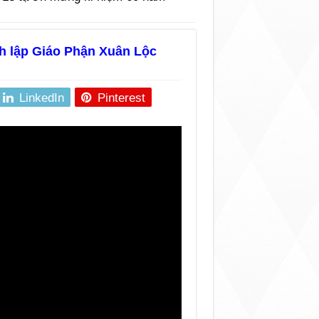
h lập Giáo Phận Xuân Lộc
LinkedIn
Pinterest