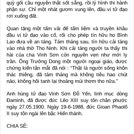
quỳ gối cầu nguyện thật sốt sắng, rồi lý hình thi hành
phận sự. Chỉ một nhát gươm vung lên, đầu vị tử đạo
rơi xuống đất.
Quan tặng một tấm vải đế tẩm liệm và truyền khâu
đầu vị tử đạo vào cổ, rối cho phép tín hữu họ Bình
Lao đưa về an táng. Tám tháng sau, tín hữu cải táng
vào nhà thờ Thọ Ninh. Khi cải táng người ta thấy thi
hài của cha Vinh Sơn còn nguyên vẹn như mới ly
trần. Ông Trưởng Dong một người ngoại giáo, được
chứng kiến tận mắt đã nói : “Thật là người sống khôn
thác thiêng, đã tám tháng mà không tiêu hao chút
nào, không hôi tanh lại thoảng mùi thơm tho nữa.”
Anh hùng tử đạo Vinh Sơn Đỗ Yến, linh mục dòng
Đaminh, đã được đức Lêo XIII suy tôn chân phước
ngày 27.05.1900. Ngày 19-6-1988, đức Gioan Phaolô
II suy tôn ngài lên bậc Hiển thánh.
CHIA SẺ: