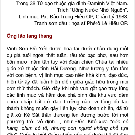
Trong 38 Tử đạo thuộc gia đình Đaminh Việt Nam.
Trích “Uống Nước Nhớ Nguồn”,
Linh mục Px. Đào Trung Hiệu OP, Chân Lý 1988.
Tranh sơn dầu : họa sĩ Phêrô Lê Hiếu OP.
Ông lão lang thang
Vinh Sơn Đỗ Yến được họa lại dưới chân dung một
cụ già tuổi ngoài thất tuần, râu tóc bạc phơ, sau hơn
bốn mươi năm tận tụy với đoàn chiên Chúa tại nhiều
giáo xứ thuộc tỉnh Hải Dương. Như lương y tận tâm
với con bệnh, vị linh mục cao niên khả kính, đạo dức,
hiền từ ấy đã luôn hiện diện giữa giáo hữu trong mọi
cơn thử thách. Giờ đây khi nhà vua gắt gao truy lùng
các linh mục và hăm dọa phá bình địa khu vực dám
chứa chấp bất cứ đạo trưởng nào, vị tông đồ lão
thành không muốn gây liên lụy cho đoàn chiên, đã từ
giã xứ Kẻ Sặt thân thương lên đường bước tới một
phương trời vô định…, như Đức Kitô xưa “
cáo có
hang, chim có tổ, nhưng con người không chỗ tựa
đầu”.
Cuộc ly biệt đoàn chiên yêu quí dưới thế đã đưa