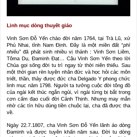
Linh mục dòng thuyết giáo
Vinh Sơn Đỗ Yến chào đời năm 1764, tại Trà Lũ, xứ
Phú Nhai, tỉnh Nam Định. Đây là một miền đất “
phì
nhiêu”
đã phát sinh nhiều vị thánh : Vinh Sơn Liêm,
Tôma Dụ, Đaminh Đạt… Cậu Vinh Sơn Yến theo lời
Chúa gọi sống đời tu trì ngay từ thời niên thiếu. Sau
một thời gian rèn luyện nhân đức và học hỏi các môn
triết, thần, thày được đức cha Delgado Y phong chức
linh mục năm 1798. Người ta tưởng cuộc đời tông đồ
của ngài kết thúc ngắn ngủi, vì ngài từng bị bắt trong
cơn cấm đạo cuối đời Cảnh Thịnh. Nhưng may mắn
nhờ các tín hữu dùng tiền chuộc lại, cha đã được tha
về.
Ngày 22.7.1807, cha Vinh Sơn Đỗ Yến lãnh áo dòng
Đaminh và được tuyên khấn năm sau. Đời tu dòng