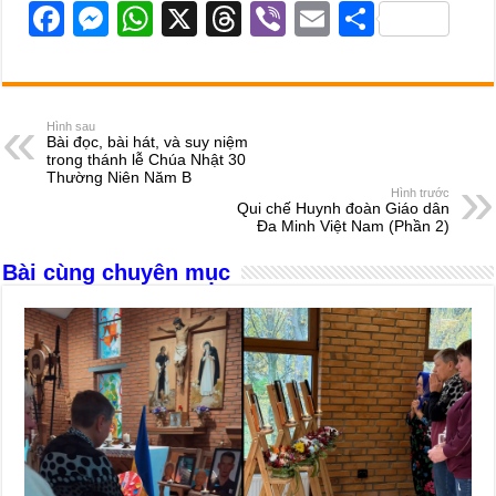
F
M
W
X
T
Vi
E
S
a
e
h
hr
b
m
h
c
ss
at
e
er
ail
ar
e
e
s
a
e
Hình sau
Bài đọc, bài hát, và suy niệm
b
n
A
d
trong thánh lễ Chúa Nhật 30
Thường Niên Năm B
o
g
p
s
Hình trước
Qui chế Huynh đoàn Giáo dân
o
er
p
Đa Minh Việt Nam (Phần 2)
k
Bài cùng chuyên mục