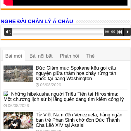
NGHE ĐÀI CHÂN LÝ Á CHÂU
Trình
Vm
00:00
R
P
phát
âm
thanh
Bài mới
Bài nổi bật
Phản hồi
Thẻ
Đức Giám mục Spokane kêu gọi cầu
nguyện giữa thảm họa cháy rừng tàn
khốc tại bang Washington
06/08/2026
Những hibakusha người Triều Tiên tại Hiroshima:
Một chương lịch sử bị lãng quên đang tìm kiếm công lý
06/08/2026
Từ Việt Nam đến Venezuela, hàng ngàn
bạn trẻ Phan Sinh chờ đón Đức Thánh
Cha Lêô XIV tại Assisi