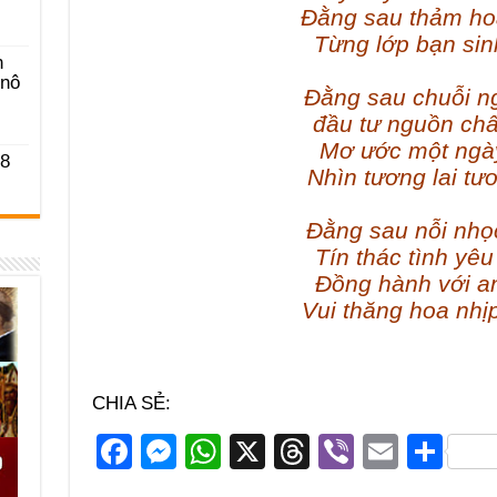
Đằng sau thảm ho
Từng lớp bạn sin
n
-nô
Đằng sau chuỗi n
đầu tư nguồn ch
Mơ ước một ngà
 8
Nhìn tương lai tư
Đằng sau nỗi nhọ
Tín thác tình yê
Đồng hành với a
Vui thăng hoa nhị
CHIA SẺ:
F
M
W
X
T
Vi
E
S
a
e
h
hr
b
m
h