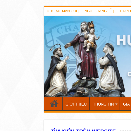
ĐỨC MẸ MÂN CÔI |
NGHE GIẢNG LỄ |
THẦN 
GIỚI THIỆU
THÔNG TIN
GIA