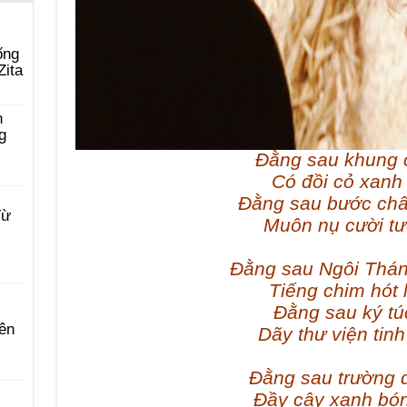
ống
Zita
n
g
Đằng sau khung 
Có đồi cỏ xanh 
Đằng sau bước châ
Từ
Muôn nụ cười tư
Đằng sau Ngôi Thá
Tiếng chim hót l
Đằng sau ký tú
ên
Dãy thư viện tin
Đằng sau trường 
Đầy cây xanh bó