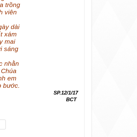
a trồng
h viên
gày dài
ất xám
y mai
ơi sáng
c nhằn
u Chúa
nh em
p bước.
SP.12/1/17
BCT