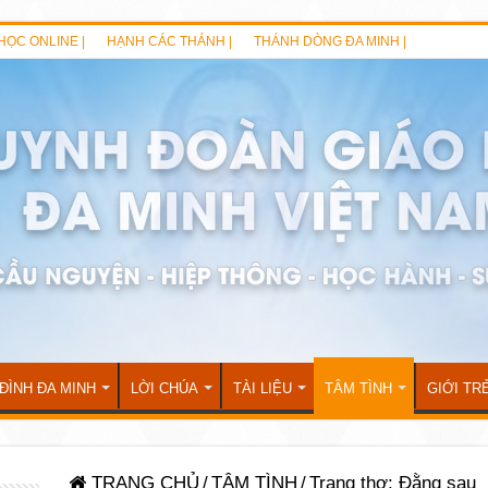
HỌC ONLINE |
HẠNH CÁC THÁNH |
THÁNH DÒNG ĐA MINH |
 ĐÌNH ĐA MINH
LỜI CHÚA
TÀI LIỆU
TÂM TÌNH
GIỚI TR
TRANG CHỦ
/
TÂM TÌNH
/
Trang thơ: Đằng sau