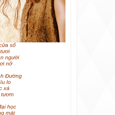
cửa sổ
tươi
n người
ơi nở
nh Đường
íu lo
c xá
h tươm
đại học
ng mát