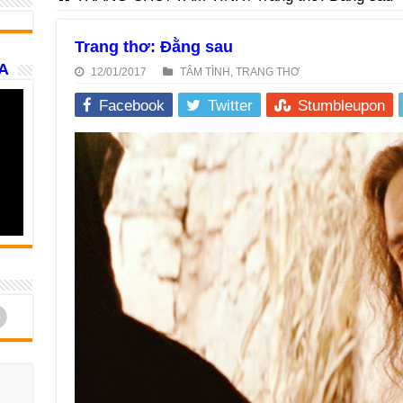
Trang thơ: Đằng sau
A
12/01/2017
TÂM TÌNH
,
TRANG THƠ
Facebook
Twitter
Stumbleupon
d