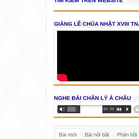
TÌM KIẾM TRÊN WEBSITE
GIẢNG LỄ CHÚA NHẬT XVIII TN
NGHE ĐÀI CHÂN LÝ Á CHÂU
Trình
Vm
00:00
R
P
phát
âm
thanh
Bài mới
Bài nổi bật
Phản hồi