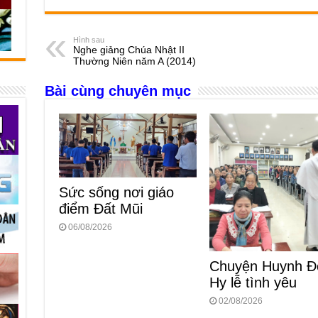
c
ss
at
e
er
ail
ar
e
e
s
a
e
Hình sau
Nghe giảng Chúa Nhật II
b
n
A
d
Thường Niên năm A (2014)
o
g
p
s
Bài cùng chuyên mục
o
er
p
k
Sức sống nơi giáo
điểm Đất Mũi
06/08/2026
Chuyện Huynh Đ
Hy lễ tình yêu
02/08/2026