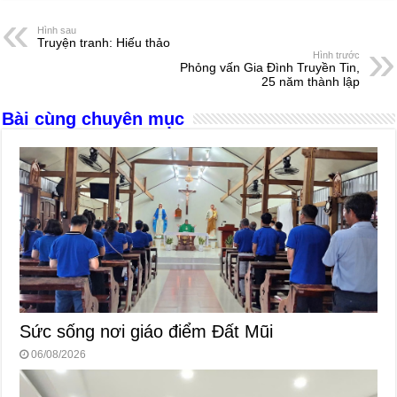
c
ss
at
e
er
ail
ar
e
e
s
a
e
Hình sau
Truyện tranh: Hiếu thảo
b
n
A
d
Hình trước
Phỏng vấn Gia Đình Truyền Tin,
o
g
p
s
25 năm thành lập
o
er
p
Bài cùng chuyên mục
k
Sức sống nơi giáo điểm Đất Mũi
06/08/2026