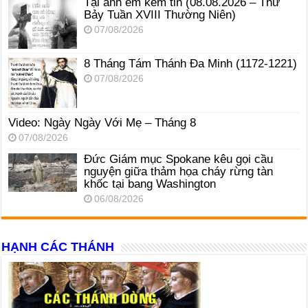
Tại anh em kém tin (08.08.2026 – Thứ
Bảy Tuần XVIII Thường Niên)
07/08/2026
8 Tháng Tám Thánh Ða Minh (1172-1221)
07/08/2026
Video: Ngày Ngày Với Mẹ – Tháng 8
07/08/2026
Đức Giám mục Spokane kêu gọi cầu
nguyện giữa thảm họa cháy rừng tàn
khốc tại bang Washington
06/08/2026
HẠNH CÁC THÁNH