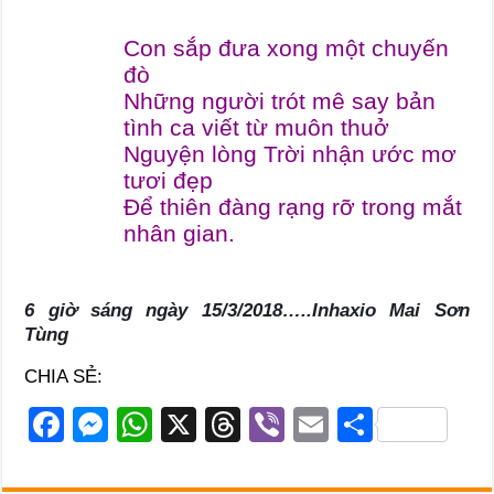
Con sắp đưa xong một chuyến
đò
Những người trót mê say bản
tình ca viết từ muôn thuở
Nguyện lòng Trời nhận ước mơ
tươi đẹp
Để thiên đàng rạng rỡ trong mắt
nhân gian.
6 giờ sáng ngày 15/3/2018…..Inhaxio Mai Sơn
Tùng
CHIA SẺ:
F
M
W
X
T
Vi
E
S
a
e
h
hr
b
m
h