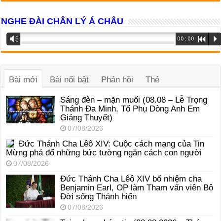
NGHE ĐÀI CHÂN LÝ Á CHÂU
Trình
Vm
00:00
R
P
phát
âm
thanh
Bài mới
Bài nổi bật
Phản hồi
Thẻ
Sáng đèn – mặn muối (08.08 – Lễ Trọng
Thánh Đa Minh, Tổ Phụ Dòng Anh Em
Giảng Thuyết)
07/08/2026
Đức Thánh Cha Lêô XIV: Cuộc cách mạng của Tin
Mừng phá đổ những bức tường ngăn cách con người
07/08/2026
Đức Thánh Cha Lêô XIV bổ nhiệm cha
Benjamin Earl, OP làm Tham vấn viên Bộ
Đời sống Thánh hiến
07/08/2026