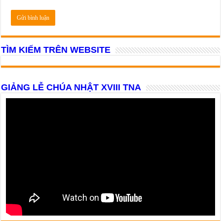
TÌM KIẾM TRÊN WEBSITE
GIẢNG LỄ CHÚA NHẬT XVIII TNA