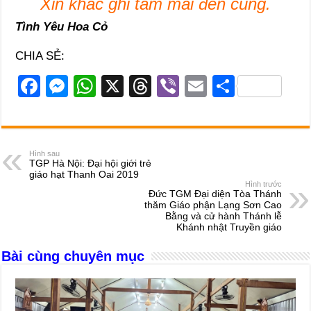
Xin khắc ghi tâm mãi đến cùng.
Tình Yêu Hoa Cỏ
CHIA SẺ:
F
M
W
X
T
Vi
E
S
a
e
h
hr
b
m
h
c
ss
at
e
er
ail
ar
e
e
s
a
e
Hình sau
TGP Hà Nội: Đại hội giới trẻ
b
n
A
d
giáo hạt Thanh Oai 2019
Hình trước
o
g
p
s
Đức TGM Đại diện Tòa Thánh
thăm Giáo phận Lạng Sơn Cao
o
er
p
Bằng và cử hành Thánh lễ
Khánh nhật Truyền giáo
k
Bài cùng chuyên mục