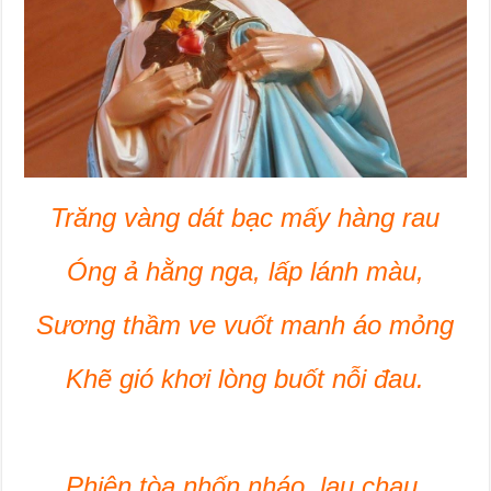
Trăng vàng dát bạc mấy hàng rau
Óng ả hằng nga, lấp lánh màu,
Sương thầm ve vuốt manh áo mỏng
Khẽ gió khơi lòng buốt nỗi đau.
Phiên tòa nhốn nháo, lau chau,