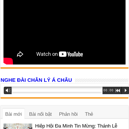
NGHE ĐÀI CHÂN LÝ Á CHÂU
Trình
Vm
00:00
R
P
phát
âm
thanh
Bài mới
Bài nổi bật
Phản hồi
Thẻ
Hiệp Hội Đa Minh Tin Mừng: Thánh Lễ