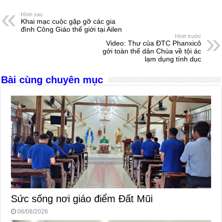
e
e
s
a
e
Hình sau
Khai mạc cuộc gặp gỡ các gia
b
n
A
d
đình Công Giáo thế giới tại Ailen
Hình trước
o
g
p
s
Video: Thư của ĐTC Phanxicô
gởi toàn thể dân Chúa về tội ác
o
er
p
lạm dụng tính dục
k
Bài cùng chuyên mục
Sức sống nơi giáo điểm Đất Mũi
06/08/2026