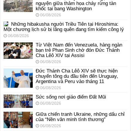
nguyện giữa thảm họa cháy rừng tàn
khốc tại bang Washington
06/08/2026
Những hibakusha người Triều Tiên tại Hiroshima:
Một chương lịch sử bị lãng quên đang tìm kiếm công lý
06/08/2026
Từ Việt Nam đến Venezuela, hàng ngàn
bạn trẻ Phan Sinh chờ đón Đức Thánh
Cha Lêô XIV tại Assisi
06/08/2026
Đức Thánh Cha Lêô XIV sẽ thực hiện
chuyến tông du đầu tiên đến Uruguay,
Argentina và Peru vào tháng 11
06/08/2026
Sức sống nơi giáo điểm Đất Mũi
06/08/2026
Giữa chiến tranh Ukraine, những dấu chỉ
của “Nền văn minh tình thương”
06/08/2026