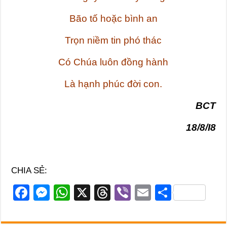
Bão tố hoặc bình an
Trọn niềm tin phó thác
Có Chúa luôn đồng hành
Là hạnh phúc đời con.
BCT
18/8/I8
CHIA SẺ:
F
M
W
X
T
Vi
E
S
a
e
h
hr
b
m
h
c
ss
at
e
er
ail
ar