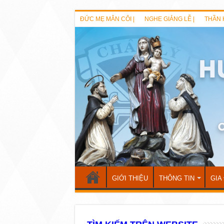
ĐỨC MẸ MÂN CÔI |
NGHE GIẢNG LỄ |
THẦN 
GIỚI THIỆU
THÔNG TIN
GIA