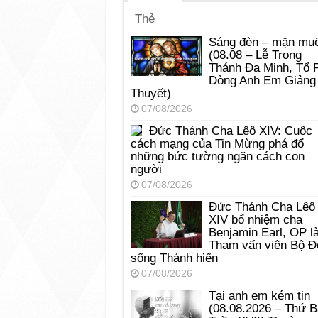
Thẻ
Sáng đèn – mặn muố
(08.08 – Lễ Trọng
Thánh Đa Minh, Tổ 
Dòng Anh Em Giảng
Thuyết)
07/08/2026
Đức Thánh Cha Lêô XIV: Cuộc
cách mạng của Tin Mừng phá đổ
những bức tường ngăn cách con
người
07/08/2026
Đức Thánh Cha Lêô
XIV bổ nhiệm cha
Benjamin Earl, OP l
Tham vấn viên Bộ Đ
sống Thánh hiến
07/08/2026
Tại anh em kém tin
(08.08.2026 – Thứ 