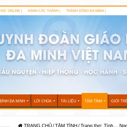
HỌC ONLINE |
HẠNH CÁC THÁNH |
THÁNH DÒNG ĐA MINH |
 ĐÌNH ĐA MINH
LỜI CHÚA
TÀI LIỆU
TÂM TÌNH
GIỚI TR
TRANG CHỦ
/
TÂM TÌNH
/
Trang thơ: Tình… Ngo