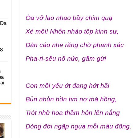
Òa vỡ lao nhao bầy chim quạ
 Ða
Xé mồi! Nhốn nháo tốp kinh sư,
Đàn cáo nhe răng chờ phanh xác
 8
Pha-ri-sêu nô nức, gầm gừ!
u
ọa
ại
Con mồi yếu ớt đang hớt hãi
Bủn nhủn hồn tim nợ má hồng,
Trót nhỡ hoa thầm hôn lên nắng
Dòng đời ngập ngụa mỗi màu đông.