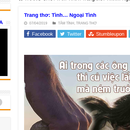
Trang thơ: Tình… Ngoại Tình
A
07/04/2019
TÂM TÌNH
,
TRANG THƠ
Facebook
Twitter
Stumbleupon
d