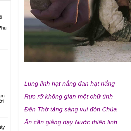
i
Phụ
CN V 
Lung linh hạt nắng đan hạt nắng
Rực rỡ không gian một chữ tình
àm
ời
Đền Thờ tảng sáng vui đón Chúa
Ân cần giảng dạy Nước thiên linh.
Bảy