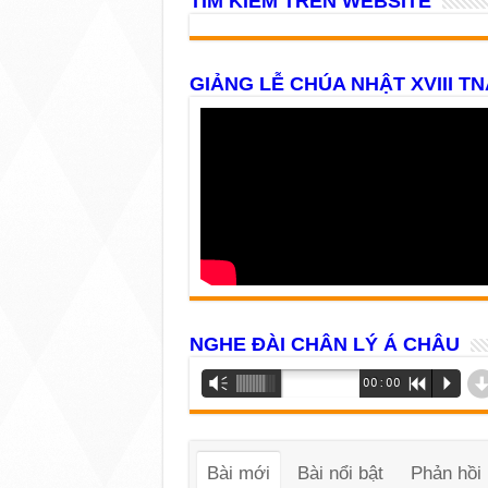
TÌM KIẾM TRÊN WEBSITE
GIẢNG LỄ CHÚA NHẬT XVIII TN
NGHE ĐÀI CHÂN LÝ Á CHÂU
Trình
Vm
00:00
R
P
phát
âm
thanh
Bài mới
Bài nổi bật
Phản hồi