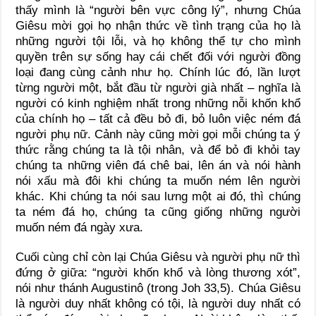
thấy mình là “người bên vực công lý”, nhưng Chúa
Giêsu mời gọi họ nhận thức về tình trạng của họ là
những người tội lỗi, và họ không thể tự cho mình
quyền trên sự sống hay cái chết đối với người đồng
loại đang cùng cảnh như họ. Chính lúc đó, lần lượt
từng người một, bắt đầu từ người già nhất – nghĩa là
người có kinh nghiệm nhất trong những nỗi khốn khổ
của chính họ – tất cả đều bỏ đi, bỏ luôn việc ném đá
người phụ nữ. Cảnh này cũng mời gọi mỗi chúng ta ý
thức rằng chúng ta là tội nhân, và để bỏ đi khỏi tay
chúng ta những viên đá chê bai, lên án và nói hành
nói xấu mà đôi khi chúng ta muốn ném lên người
khác. Khi chúng ta nói sau lưng một ai đó, thì chúng
ta ném đá họ, chúng ta cũng giống những người
muốn ném đá ngày xưa.
Cuối cùng chỉ còn lại Chúa Giêsu và người phụ nữ thì
đứng ở giữa: “người khốn khổ và lòng thương xót”,
nói như thánh Augustinô (trong Joh 33,5). Chúa Giêsu
là người duy nhất không có tội, là người duy nhất có