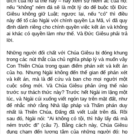
đích của họ là thế này – hãy xem sự hiểm ác của họ:
nếu “không” ném đá sẽ là một lý do để buộc tội Đức
Giêsu không giữ Luật; ngược lại, nếu “có” thì điều
này để tố cáo Ngài với chính quyền La Mã, vì đã quy
định dành riêng cho chính quyền việc kết án và không
ai khác có quyền làm như thế. Và Đức Giêsu phải trả
lời.
Những người đối chất với Chúa Giêsu bị đóng khung
trong các nút thắt của chủ nghĩa pháp lý và muốn vây
Con Thiên Chúa trong quan điểm phán xét và kết án
của họ. Nhưng Ngài không đến thế gian để phán xét
và kết án, mà là để cứu và ban cho mọi người một
cuộc sống mới. Và Chúa Giêsu phản ứng thế nào
trước sự thách thức này? Trước hết Ngài im lặng một
lúc, và Ngài cúi xuống viết ngón tay trên mặt đất, như
để nhắc nhớ rằng Nhà lập pháp và Thẩm phán duy
nhất là Thiên Chúa, Đấng đã viết Luật trên đá. Rồi
sau đó, Ngài nói: “Ai không có tội, thì hãy lấy đá mà
ném trước đi” (câu 7). Bằng cách này, Chúa Giêsu
đụng chạm đến lương tâm của những người đó: họ