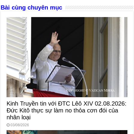
o
er
p
Bài cùng chuyên mục
k
Kinh Truyền tin với ĐTC Lêô XIV 02.08.2026:
Đức Kitô thực sự làm no thỏa cơn đói của
nhân loại
03/08/2026