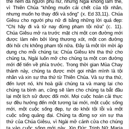
thể ném đá người phụ nữ, nhưng Ngài không làm thế,
vì Thiên Chúa “không muốn cái chết của tội nhân,
nhưng muốn họ thay đổi và sống” (x. Ed 33,11). Chúa
Giêsu cho người phụ nữ đi bằng những lời quá đẹp:
“Chị hãy đi và từ nay đừng phạm tội nữa” (c. 11).
Chúa Giêsu mở ra trước mặt chị một con đường mới
được làm nên bởi lòng thương xót, một con đường
đòi hỏi chị không phạm tội nữa. Đây là một lời mời áp
dụng cho mỗi chúng ta: Chúa Giêsu khi tha thứ cho
chúng ta, Ngài luôn mở cho chúng ta một con đường
mới để tiến về phía trước. Trong thời gian Mùa Chay
thánh này, chúng ta được mời gọi nhận mình là tội
nhân và xin sự tha thứ từ Thiên Chúa. Và sự tha thứ,
đến lượt nó, khi hoà giải chúng ta và mang lại cho
chúng ta bình an, cũng sẽ làm cho chúng ta bắt đầu
lại một lịch sử được đổi mới. Mọi cuộc hoán cải thực
sự đều hướng đến một tương lai mới, một cuộc sống
mới, một cuộc sống đẹp, tự do khỏi tội lỗi và một
cuộc sống quảng đại. Chúng ta đừng sợ xin sự tha
thứ của Chúa Giêsu, vì Ngài mở cánh cửa cho chúng
ta vào cuộc sống mới này. Xin Đức Trinh Nữ Maria