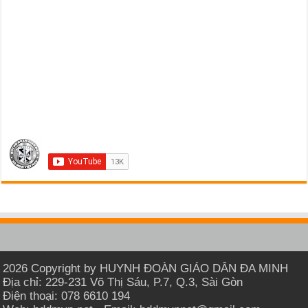
2026 Copyright by HUYNH ĐOÀN GIÁO DÂN ĐA MINH
Địa chỉ: 229-231 Võ Thị Sáu, P.7, Q.3, Sài Gòn
Điện thoại: 078 6610 194