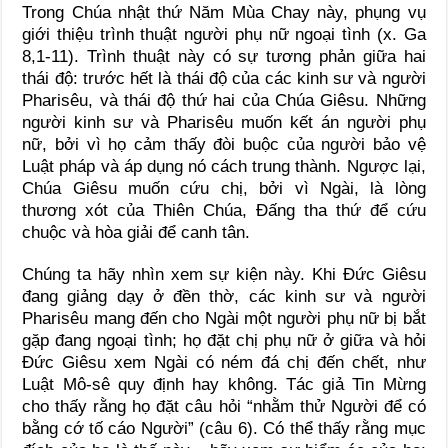
Trong Chúa nhật thứ Năm Mùa Chay này, phụng vụ
giới thiệu trình thuật người phụ nữ ngoại tình (x. Ga
8,1-11). Trình thuật này có sự tương phản giữa hai
thái độ: trước hết là thái độ của các kinh sư và người
Pharisêu, và thái độ thứ hai của Chúa Giêsu. Những
người kinh sư và Pharisêu muốn kết án người phụ
nữ, bởi vì họ cảm thấy đòi buộc của người bảo vệ
Luật pháp và áp dụng nó cách trung thành. Ngược lại,
Chúa Giêsu muốn cứu chị, bởi vì Ngài, là lòng
thương xót của Thiên Chúa, Đấng tha thứ để cứu
chuộc và hòa giải để canh tân.
Chúng ta hãy nhìn xem sự kiện này. Khi Đức Giêsu
đang giảng dạy ở đền thờ, các kinh sư và người
Pharisêu mang đến cho Ngài một người phụ nữ bị bắt
gặp đang ngoại tình; họ đặt chị phụ nữ ở giữa và hỏi
Đức Giêsu xem Ngài có ném đá chị đến chết, như
Luật Mô-sê quy định hay không. Tác giả Tin Mừng
cho thấy rằng họ đặt câu hỏi “nhằm thử Người để có
bằng cớ tố cáo Người” (câu 6). Có thể thấy rằng mục