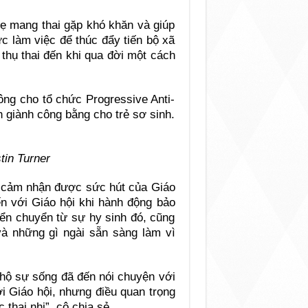
ẹ mang thai gặp khó khăn và giúp
ức làm việc để thúc đẩy tiến bộ xã
 thụ thai đến khi qua đời một cách
ông cho tổ chức Progressive Anti-
 giành công bằng cho trẻ sơ sinh.
tin Turner
 cảm nhận được sức hút của Giáo
ến với Giáo hội khi hành động bảo
iển chuyển từ sự hy sinh đó, cũng
và những gì ngài sẵn sàng làm vì
 hộ sự sống đã đến nói chuyện với
ới Giáo hội, nhưng điều quan trọng
 thai nhi”, cô chia sẻ.