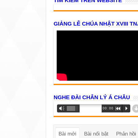
TÌM KIẾM TRÊN WEBSITE
GIẢNG LỄ CHÚA NHẬT XVIII TN
NGHE ĐÀI CHÂN LÝ Á CHÂU
Trình
Vm
00:00
R
P
phát
âm
thanh
Bài mới
Bài nổi bật
Phản hồi