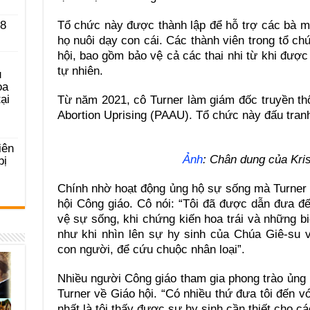
 8
Tổ chức này được thành lập để hỗ trợ các bà m
họ nuôi dạy con cái. Các thành viên trong tổ ch
hội, bao gồm bảo vệ cả các thai nhi từ khi được
tự nhiên.
u
ọa
ại
Từ năm 2021, cô Turner làm giám đốc truyền th
Abortion Uprising (PAAU). Tổ chức này đấu tranh
iên
Ảnh
: Chân dung của Kris
bị
Chính nhờ hoạt động ủng hộ sự sống mà Turner
hội Công giáo. Cô nói: “Tôi đã được dẫn đưa đ
vệ sự sống, khi chứng kiến hoa trái và những b
như khi nhìn lên sự hy sinh của Chúa Giê-su 
con người, để cứu chuộc nhân loại”.
Nhiều người Công giáo tham gia phong trào ủng
Turner về Giáo hội. “Có nhiều thứ đưa tôi đến v
nhất là tôi thấy được sự hy sinh cần thiết cho các