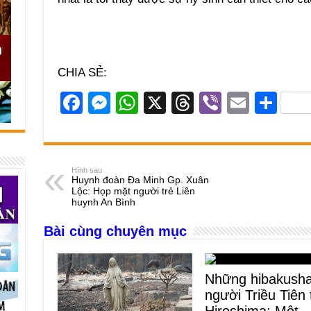
CHIA SẺ:
F
M
W
X
T
Vi
E
S
a
e
h
hr
b
m
h
c
ss
at
e
er
ail
ar
e
e
s
a
e
Hình sau
Huynh đoàn Đa Minh Gp. Xuân
b
n
A
d
Lộc: Họp mặt người trẻ Liên
huynh An Bình
o
g
p
s
Bài cùng chuyên mục
o
er
p
k
Những hibakush
người Triều Tiên 