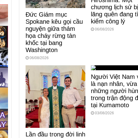
Hiroshima: Một
chương lịch sử b
lãng quên đang 
Đức Giám mục
kiếm công lý
Spokane kêu gọi cầu
nguyện giữa thảm
06/08/2026
họa cháy rừng tàn
khốc tại bang
Washington
06/08/2026
Người Việt Nam 
là nạn nhân, vừa
những người hù
trong trận động 
tại Kumamoto
03/08/2026
Lần đầu trong đời linh