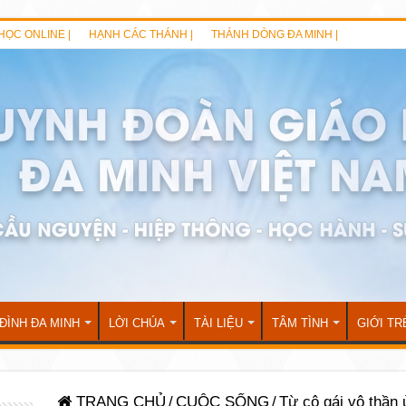
HỌC ONLINE |
HẠNH CÁC THÁNH |
THÁNH DÒNG ĐA MINH |
 ĐÌNH ĐA MINH
LỜI CHÚA
TÀI LIỆU
TÂM TÌNH
GIỚI TR
TRANG CHỦ
/
CUỘC SỐNG
/
Từ cô gái vô thần 