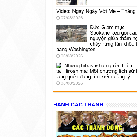
Video: Ngày Ngày Với Mẹ – Tháng
07/08/2026
Đức Giám mục
Spokane kêu gọi cầ
nguyện giữa thảm h
cháy rừng tàn khốc t
bang Washington
06/08/2026
Những hibakusha người Triều T
tại Hiroshima: Một chương lịch sử 
lãng quên đang tìm kiếm công lý
06/08/2026
HẠNH CÁC THÁNH