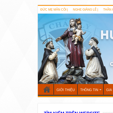
ĐỨC MẸ MÂN CÔI |
NGHE GIẢNG LỄ |
THẦN 
GIỚI THIỆU
THÔNG TIN
GIA