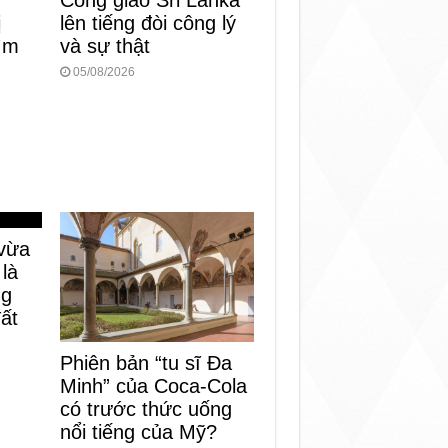
Công giáo Sri Lanka
ị
lên tiếng đòi công lý
tìm
và sự thật
05/08/2026
vừa
 là
ng
đất
Phiên bản “tu sĩ Đa
Minh” của Coca-Cola
có trước thức uống
nổi tiếng của Mỹ?