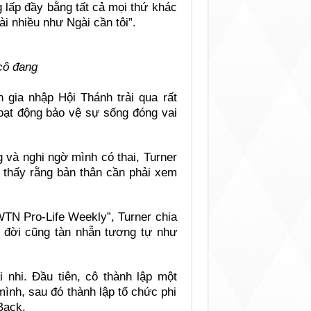
ng lấp đầy bằng tất cả mọi thứ khác
ài nhiều như Ngài cần tôi”.
 cô đang
h gia nhập Hội Thánh trải qua rất
hoạt động bảo vệ sự sống đóng vai
g và nghi ngờ mình có thai, Turner
ô thấy rằng bản thân cần phải xem
WTN Pro-Life Weekly”, Turner chia
 đời cũng tàn nhẫn tương tự như
i nhi. Đầu tiên, cô thành lập một
ình, sau đó thành lập tổ chức phi
Back.