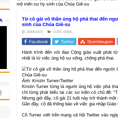
mộ mến sự hy sinh của Chúa Giê-su
Từ cô gái vô thần ủng hộ phá thai đến n
A
sinh của Chúa Giê-su
28/06/2023
CUỘC SỐNG
Facebook
Twitter
Stumbleupon
Hành trình đến với đạo Công giáo xuất phát từ 
nhất là từ việc ủng hộ sự sống, chống phá thai.
Ảnh: Kristin Turner/Twitter
Kristin Turner từng là người ủng hộ việc phá th
d
chí từng phát biểu tại các sự kiện có chủ đề: “Tạ
Nhưng giờ đây, cô gái 21 tuổi này trở thành một
Gần đây, cô đã thông báo về việc gia nhập Giáo 
Cô Turner viết trên mạng xã hội Twitter vào ngà