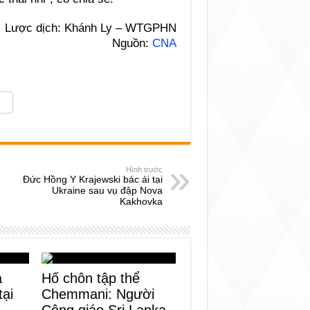
Lược dịch: Khánh Ly – WTGPHN
Nguồn:
CNA
Hình trước
Đức Hồng Y Krajewski bác ái tại
Ukraine sau vụ đập Nova
Kakhovka
a
Hố chôn tập thể
tại
Chemmani: Người