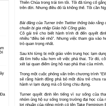
Thiên Chúa trong trái tim tôi. Tôi đã từng cố gắ
trên đời. Nhưng điều đó là không thể. Tôi cần Ng
Bài đăng của Turner trên Twitter thông báo rằng
chuẩn bị gia nhập Giáo hội Công giáo.
Cô gái trẻ cho biết hành trình đi đến quyết địn
nhiều “điều bé nhỏ”. Nhưng việc tham gia vào 
trò quan trọng nhất.
àm
ời
Sau khi từng bị một giáo viên trung học lạm dụn
đã tìm hiểu sâu hơn về việc phá thai. Từ đó, c
xét lại quan điểm ủng hộ nạo phá thai của mình.
Bảy
Trong một cuộc phỏng vấn trên chương trình “E
sẻ rằng hành động phá bỏ một đứa trẻ chưa ra
hành vi lạm dụng mà cô từng chịu đựng.
Turner quyết định lên tiếng vì sự sống của tha
 Ða
nhóm ủng hộ sự sống trong trường đại học của m
lợi nhuận của riêng mình có tên Take Feminism 