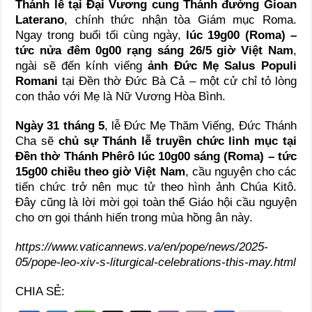
Thánh lễ tại Đại Vương cung Thánh đường Gioan
Laterano
, chính thức nhận tòa Giám mục Roma.
Ngay trong buổi tối cùng ngày,
lúc 19g00 (Roma) –
tức nửa đêm 0g00 rạng sáng 26/5 giờ Việt Nam
,
ngài sẽ đến kính viếng
ảnh Đức Mẹ Salus Populi
Romani
tại Đền thờ Đức Bà Cả – một cử chỉ tỏ lòng
con thảo với Mẹ là Nữ Vương Hòa Bình.
Ngày 31 tháng 5
, lễ Đức Mẹ Thăm Viếng, Đức Thánh
Cha sẽ
chủ sự Thánh lễ truyền chức linh mục tại
Đền thờ Thánh Phêrô lúc 10g00 sáng (Roma) – tức
15g00 chiều theo giờ Việt Nam
, cầu nguyện cho các
tiến chức trở nên mục tử theo hình ảnh Chúa Kitô.
Đây cũng là lời mời gọi toàn thể Giáo hội cầu nguyện
cho ơn gọi thánh hiến trong mùa hồng ân này.
https://www.vaticannews.va/en/pope/news/2025-
05/pope-leo-xiv-s-liturgical-celebrations-this-may.html
CHIA SẺ: