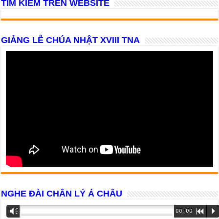
TÌM KIẾM TRÊN WEBSITE
GIẢNG LỄ CHÚA NHẬT XVIII TNA
NGHE ĐÀI CHÂN LÝ Á CHÂU
Trình
Vm
00:00
R
P
phát