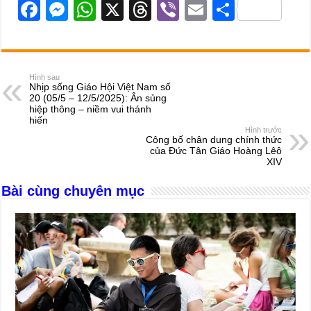
F
M
W
X
T
Vi
E
S
a
e
h
hr
b
m
h
c
ss
at
e
er
ail
ar
e
e
s
a
e
Hình sau
Nhịp sống Giáo Hội Việt Nam số
b
n
A
d
20 (05/5 – 12/5/2025): Ân sủng
hiệp thông – niềm vui thánh
o
g
p
s
hiến
Hình trước
o
er
p
Công bố chân dung chính thức
của Đức Tân Giáo Hoàng Lêô
k
XIV
Bài cùng chuyên mục