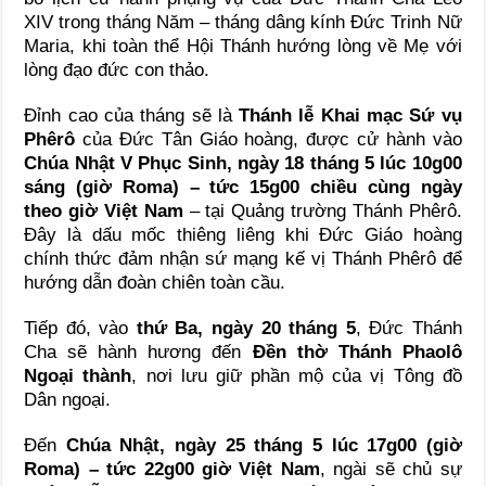
XIV trong tháng Năm – tháng dâng kính Đức Trinh Nữ
Maria, khi toàn thể Hội Thánh hướng lòng về Mẹ với
lòng đạo đức con thảo.
Đỉnh cao của tháng sẽ là
Thánh lễ Khai mạc Sứ vụ
Phêrô
của Đức Tân Giáo hoàng, được cử hành vào
Chúa Nhật V Phục Sinh, ngày 18 tháng 5 lúc 10g00
sáng (giờ Roma) – tức 15g00 chiều cùng ngày
theo giờ Việt Nam
– tại Quảng trường Thánh Phêrô.
Đây là dấu mốc thiêng liêng khi Đức Giáo hoàng
chính thức đảm nhận sứ mạng kế vị Thánh Phêrô để
hướng dẫn đoàn chiên toàn cầu.
Tiếp đó, vào
thứ Ba, ngày 20 tháng 5
, Đức Thánh
Cha sẽ hành hương đến
Đền thờ Thánh Phaolô
Ngoại thành
, nơi lưu giữ phần mộ của vị Tông đồ
Dân ngoại.
Đến
Chúa Nhật, ngày 25 tháng 5 lúc 17g00 (giờ
Roma) – tức 22g00 giờ Việt Nam
, ngài sẽ chủ sự