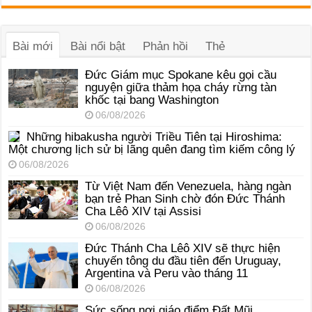
âm
thanh
Bài mới
Bài nổi bật
Phản hồi
Thẻ
Đức Giám mục Spokane kêu gọi cầu
nguyện giữa thảm họa cháy rừng tàn
khốc tại bang Washington
06/08/2026
Những hibakusha người Triều Tiên tại Hiroshima:
Một chương lịch sử bị lãng quên đang tìm kiếm công lý
06/08/2026
Từ Việt Nam đến Venezuela, hàng ngàn
bạn trẻ Phan Sinh chờ đón Đức Thánh
Cha Lêô XIV tại Assisi
06/08/2026
Đức Thánh Cha Lêô XIV sẽ thực hiện
chuyến tông du đầu tiên đến Uruguay,
Argentina và Peru vào tháng 11
06/08/2026
Sức sống nơi giáo điểm Đất Mũi