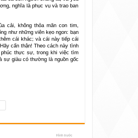
ng, nghĩa là phục vụ và trao ban
a cải, không thỏa mãn con tim,
iống như những viên kẹo ngon: bạn
thêm cái khác; và cái này tiếp cái
. Hãy cẩn thận! Theo cách này tình
phúc thực sự, trong khi việc tìm
và sự giàu có thường là nguồn gốc
Hình trước