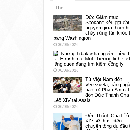
Thẻ
Đức Giám mục
Spokane kêu gọi cầ
nguyện giữa thảm h
cháy rừng tàn khốc t
bang Washington
06/08/2026
Những hibakusha người Triều T
tại Hiroshima: Một chương lịch sử 
lãng quên đang tìm kiếm công lý
06/08/2026
Từ Việt Nam đến
Venezuela, hàng ng
bạn trẻ Phan Sinh c
đón Đức Thánh Cha
Lêô XIV tại Assisi
06/08/2026
Đức Thánh Cha Lêô
XIV sẽ thực hiện
chuyến tông du đầu 