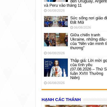
đến Uruguay, Argent
và Peru vào tháng 11
06/08/2026
Sức sống nơi giáo đ
Đất Mũi
06/08/2026
Giữa chiến tranh
Ukraine, những dấu 
của “Nền văn minh t
thương”
06/08/2026
Thập giá: Lời mời gọ
của tình yêu
(07.08.2026 – Thứ 
tuần XVIII Thường
Niên)
06/08/2026
HẠNH CÁC THÁNH