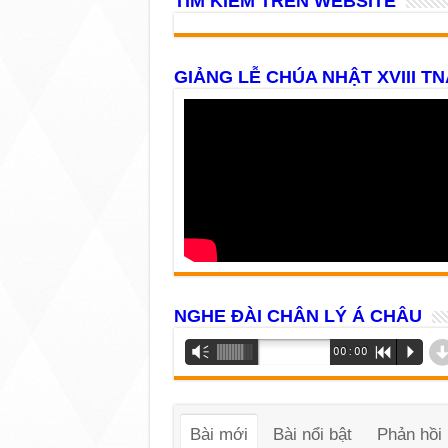
TÌM KIẾM TRÊN WEBSITE
GIẢNG LỄ CHÚA NHẬT XVIII TN
NGHE ĐÀI CHÂN LÝ Á CHÂU
Trình
Vm
00:00
R
P
phát
âm
thanh
Bài mới
Bài nổi bật
Phản hồi