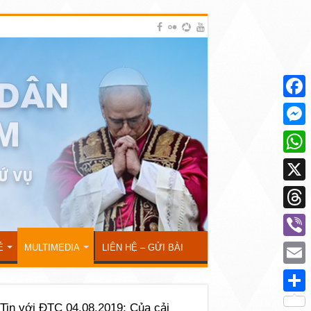
Face
Mess
What
X
Thre
Viber
Ẻ
MULTIMEDIA
LIÊN HỆ – GỬI BÀI
Emai
Shar
Tin với ĐTC 04.08.2019: Của cải