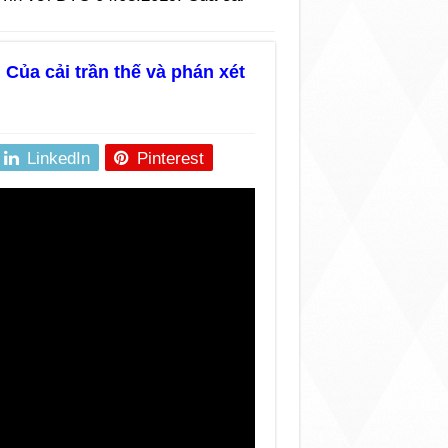
 Của cải trần thế và phán xét
LinkedIn
Pinterest