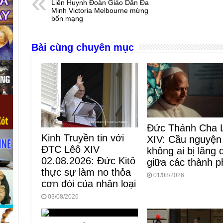
Liên Huynh Đoàn Giáo Dân Đa
b
n
A
d
Minh Victoria Melbourne mừng
bổn mạng
o
g
p
s
o
er
p
Bài cùng chuyên mục
k
Đức Thánh Cha 
Kinh Truyền tin với
XIV: Cầu nguyện
ĐTC Lêô XIV
không ai bị lãng
02.08.2026: Đức Kitô
giữa các thành p
thực sự làm no thỏa
01/08/2026
cơn đói của nhân loại
03/08/2026