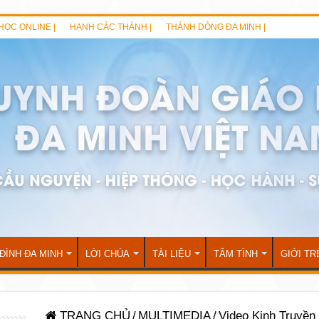
HỌC ONLINE |
HẠNH CÁC THÁNH |
THÁNH DÒNG ĐA MINH |
 ĐÌNH ĐA MINH
LỜI CHÚA
TÀI LIỆU
TÂM TÌNH
GIỚI TR
TRANG CHỦ
/
MULTIMEDIA
/
Video Kinh Truyền 