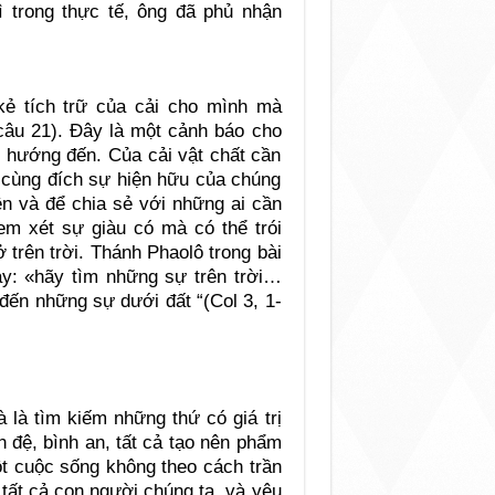
ì trong thực tế, ông đã phủ nhận
kẻ tích trữ của cải cho mình mà
câu 21). Đây là một cảnh báo cho
i hướng đến. Của cải vật chất cần
à cùng đích sự hiện hữu của chúng
ện và để chia sẻ với những ai cần
m xét sự giàu có mà có thể trói
trên trời. Thánh Phaolô trong bài
ày: «hãy tìm những sự trên trời…
đến những sự dưới đất “(Col 3, 1-
 là tìm kiếm những thứ có giá trị
nh đệ, bình an, tất cả tạo nên phẩm
t cuộc sống không theo cách trần
tất cả con người chúng ta, và yêu