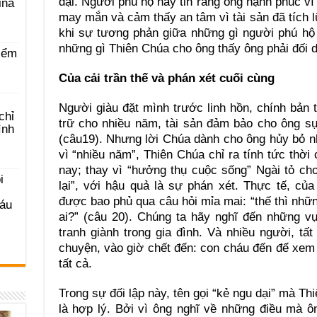
dại. Người phú hộ này tin rằng ông hạnh phúc v
ina
may mắn và cảm thấy an tâm vì tài sản đã tích 
khi sự tương phản giữa những gì người phú hộ 
những gì Thiên Chúa cho ông thấy ông phải đối d
iểm
Của cải trần thế và phán xét cuối cùng
Người giàu đặt mình trước linh hồn, chính bản t
chỉ
trữ cho nhiều năm, tài sản đảm bảo cho ông s
ình
(câu19). Nhưng lời Chúa dành cho ông hủy bỏ 
vì “nhiều năm”, Thiên Chúa chỉ ra tính tức thời
nay; thay vì “hưởng thụ cuộc sống” Ngài tỏ ch
i
lại”, với hậu quả là sự phán xét. Thực tế, c
được bao phủ qua câu hỏi mỉa mai: “thế thì nhữn
Sáu
ai?” (câu 20). Chúng ta hãy nghĩ đến những vụ
tranh giành trong gia đình. Và nhiều người, tấ
chuyện, vào giờ chết đến: con cháu đến để xem và
tất cả.
Trong sự đối lập này, tên gọi “kẻ ngu dại” mà T
là hợp lý. Bởi vì ông nghĩ về những điều mà ôn