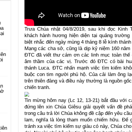
u
ọa
Trưa Chúa nhật 04/8/2019, sau khi đọc Kinh T
ại
khách hành hương hiện diện tại quảng trường
biệt nhắc đến ngày mùng 4 tháng 8 lễ kính thán
Mạng các cha sở, cũng là dịp kỷ niệm 160 năm 
iên
ĐTC đã viết thư cám ơn các linh mục toàn thế 
bị
âm thầm của các vị. Trước đó ĐTC có bài hu
thánh Luca. ĐTC nhấn mạnh việc tìm kiếm khôn
buộc con tim người phú hộ. Của cải làm ông l
trên thiên đàng và điều này thường là nguồn gốc
àn
chiến tranh.
hờ
Tin mừng hôm nay (Lc 12, 13-21) bắt đầu với 
đứng lên xin Chúa Giêsu giải quyết vấn đề phá
trong câu trả lời Chúa không đề cập đến yêu cầu
lam, nghĩa là lòng tham muốn chiếm hữu. Để 
tránh xa việc tìm kiếm sự giàu có này, Chúa cho
tiên