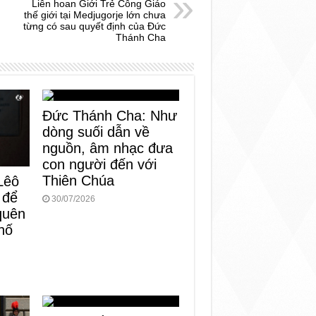
Liên hoan Giới Trẻ Công Giáo
thế giới tại Medjugorje lớn chưa
từng có sau quyết định của Đức
Thánh Cha
Đức Thánh Cha: Như
dòng suối dẫn về
nguồn, âm nhạc đưa
con người đến với
Thiên Chúa
Lêô
 để
30/07/2026
 quên
hố