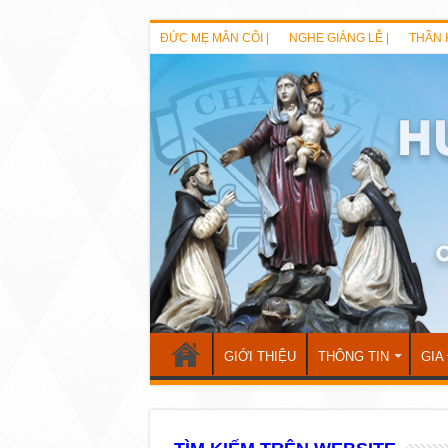
ĐỨC MẸ MÂN CÔI |
NGHE GIẢNG LỄ |
THẦN 
GIỚI THIỆU
THÔNG TIN
GIA