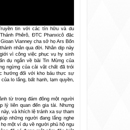
ruyền tin với các tín hữu và du
 Thánh Phêrô, ĐTC Phanxicô đặc
h Gioan Vianney cha sở họ Ars Bổn
thánh nhân qua đời. Nhân dịp này
giới vì công việc phục vụ hy sinh
ấn dụ ngắn về bài Tin Mừng của
g ngừng của cải vật chất đã trói
ạc hướng đối với kho báu thực sự
 của lo lắng, bất hạnh, lạm quyền,
cảnh từ trong đám đông một người
p lý liên quan đến gia tài. Nhưng
 này, và khích lệ tránh xa sự tham
giúp những người đang lắng nghe
 họ một ví dụ về người phú hộ ngu