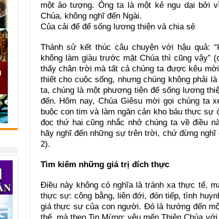
một ảo tượng. Ông ta là một kẻ ngu dại bởi v
Chúa, không nghĩ đến Ngài.
Của cải để để sống lương thiện và chia sẻ
Thánh sử kết thúc câu chuyện với hậu quả: “
không làm giàu trước mặt Chúa thì cũng vậy” (
thấy chân trời mà tất cả chúng ta được kêu mờ
thiết cho cuộc sống, nhưng chúng không phải l
ta, chúng là một phương tiện để sống lương thi
đến. Hôm nay, Chúa Giêsu mời gọi chúng ta xe
buộc con tim và làm ngăn cản kho báu thực sự ở 
đọc thứ hai cũng nhắc nhở chúng ta về điều n
hãy nghĩ đến những sự trên trời, chứ đừng nghĩ 
2).
Tìm kiếm những giá trị đích thực
Điều này không có nghĩa là tránh xa thực tế, mà
thực sự: công bằng, liên đới, đón tiếp, tình huy
giá thực sự của con người. Đó là hướng đến mộ
thế, mà theo Tin Mừng: yêu mến Thiên Chúa với 