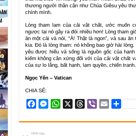
thương người thân cận như Chúa Giêsu yêu thươ
chính mình.
Lòng tham lam của cải vật chất, ước muốn củ
ngược lại nó gây ra đói nhiều hơn! Lòng tham g
ăn một cái và nói, “À! Thật là ngon”, và sau ăn 
kia. Đó là lòng tham: nó không bao giờ hài lòng
yêu được hiểu và sống là nguồn gốc của hạnh 
kiếm không cân xứng đối với của cải vật chất 
của sự lo lắng, bất hạnh, lạm quyền, chiến tranh.
Ngọc Yến – Vatican
CHIA SẺ:
F
M
W
X
T
Vi
E
S
a
e
h
hr
b
m
h
c
ss
at
e
er
ail
ar
e
e
s
a
e
Hình sau