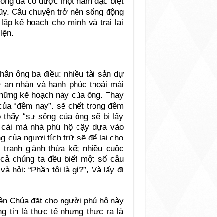
ì ông đã có được một năm đặc biệt
lũy. Câu chuyện trở nên sống động
lập kế hoạch cho mình và trái lại
iện.
hân ông ba điều: nhiều tài sản dự
ự an nhàn và hạnh phúc thoải mái
những kế hoạch này của ông. Thay
 của “đêm nay”, sẽ chết trong đêm
o thấy “sự sống của ông sẽ bị lấy
ủa cải mà nhà phú hộ cậy dựa vào
g của ngươi tích trữ sẽ để lại cho
 tranh giành thừa kế; nhiều cuộc
t cả chúng ta đều biết một số câu
 hỏi: “Phần tôi là gì?”, Và lấy đi
hiên Chúa đặt cho người phú hộ này
g tin là thực tế nhưng thực ra là