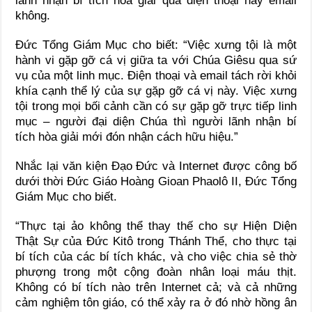
lãnh nhận bí tích hòa giải qua điện thoại hay email
không.
Đức Tổng Giám Mục cho biết: “Việc xưng tội là một
hành vi gặp gỡ cá vị giữa ta với Chúa Giêsu qua sứ
vụ của một linh mục. Điện thoại và email tách rời khỏi
khía cạnh thể lý của sự gặp gỡ cá vị này. Việc xưng
tội trong mọi bối cảnh cần có sự gặp gỡ trực tiếp linh
mục – người đại diện Chúa thì người lãnh nhận bí
tích hòa giải mới đón nhận cách hữu hiệu.”
Nhắc lại văn kiện Đạo Đức và Internet được công bố
dưới thời Đức Giáo Hoàng Gioan Phaolô II, Đức Tổng
Giám Mục cho biết.
“Thực tại ảo không thể thay thế cho sự Hiện Diện
Thật Sự của Đức Kitô trong Thánh Thể, cho thực tại
bí tích của các bí tích khác, và cho việc chia sẻ thờ
phượng trong một cộng đoàn nhân loại máu thịt.
Không có bí tích nào trên Internet cả; và cả những
cảm nghiệm tôn giáo, có thể xảy ra ở đó nhờ hồng ân