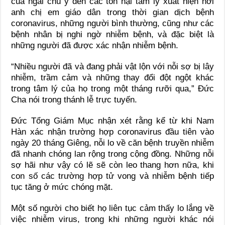
của ngài chú ý đến các tổn hại tâm lý xuất hiện nơi
anh chị em giáo dân trong thời gian dịch bệnh
coronavirus, những người bình thường, cũng như các
bệnh nhân bị nghi ngờ nhiễm bệnh, và đặc biệt là
những người đã được xác nhận nhiễm bệnh.
“Nhiều người đã và đang phải vật lộn với nỗi sợ bị lây
nhiễm, trầm cảm và những thay đổi đột ngột khác
trong tâm lý của họ trong một tháng rưỡi qua,” Đức
Cha nói trong thánh lễ trực tuyến.
Đức Tổng Giám Mục nhận xét rằng kể từ khi Nam
Hàn xác nhận trường hợp coronavirus đầu tiên vào
ngày 20 tháng Giêng, nỗi lo về căn bệnh truyền nhiễm
đã nhanh chóng lan rộng trong cộng đồng. Những nỗi
sợ hãi như vậy có lẽ sẽ còn leo thang hơn nữa, khi
con số các trường hợp tử vong và nhiễm bệnh tiếp
tục tăng ở mức chóng mặt.
Một số người cho biết họ liên tục cảm thấy lo lắng về
việc nhiễm virus, trong khi những người khác nói