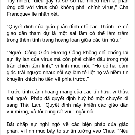
Tuy nhiên, “điều gây ra sự sợ hãi nhiều hơn là phản
ứng đối với virus chứ không phải chính virus,” Cha
Francqueville nhận xét.
“Quyết định của giáo phận đình chỉ các Thánh Lễ có
giáo dân tham dự là một sai lầm có thể làm trầm
trọng thêm tình trạng hoảng loạn giữa các tín hữu.”
“Người Công Giáo Hương Cảng không chỉ chống lại
sự lây lan của virus mà còn phải chiến đấu trong một
trận chiến tâm linh,” vị linh mục nói. “Họ có hai cảm
giác trái ngược nhau: nỗi sợ làm tê liệt họ và niềm tin
khuyến khích họ tiến về phía trước.”
Trước tình cảnh hoang mang của các tín hữu, vị thừa
sai người Pháp đã quyết định huỷ bỏ một chuyến đi
sang Thái Lan. “Quyết định này khiến các giáo dân
vui mừng, và tôi cũng rất vui,” ngài nói.
Bất chấp sự nghi ngờ về các biện pháp của giáo
phận, vị linh mục bày tỏ sự tin tưởng vào Chúa: “Nếu