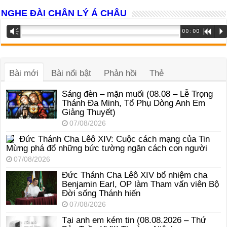
NGHE ĐÀI CHÂN LÝ Á CHÂU
Trình
Vm
00:00
R
P
phát
âm
thanh
Bài mới
Bài nổi bật
Phản hồi
Thẻ
Sáng đèn – mặn muối (08.08 – Lễ Trọng
Thánh Đa Minh, Tổ Phụ Dòng Anh Em
Giảng Thuyết)
07/08/2026
Đức Thánh Cha Lêô XIV: Cuộc cách mạng của Tin
Mừng phá đổ những bức tường ngăn cách con người
07/08/2026
Đức Thánh Cha Lêô XIV bổ nhiệm cha
Benjamin Earl, OP làm Tham vấn viên Bộ
Đời sống Thánh hiến
07/08/2026
Tại anh em kém tin (08.08.2026 – Thứ