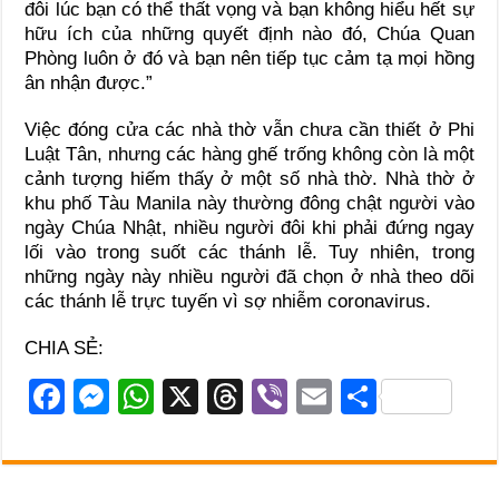
đôi lúc bạn có thể thất vọng và bạn không hiểu hết sự
hữu ích của những quyết định nào đó, Chúa Quan
Phòng luôn ở đó và bạn nên tiếp tục cảm tạ mọi hồng
ân nhận được.”
Việc đóng cửa các nhà thờ vẫn chưa cần thiết ở Phi
Luật Tân, nhưng các hàng ghế trống không còn là một
cảnh tượng hiếm thấy ở một số nhà thờ. Nhà thờ ở
khu phố Tàu Manila này thường đông chật người vào
ngày Chúa Nhật, nhiều người đôi khi phải đứng ngay
lối vào trong suốt các thánh lễ. Tuy nhiên, trong
những ngày này nhiều người đã chọn ở nhà theo dõi
các thánh lễ trực tuyến vì sợ nhiễm coronavirus.
CHIA SẺ:
F
M
W
X
T
Vi
E
S
a
e
h
hr
b
m
h
c
ss
at
e
er
ail
ar