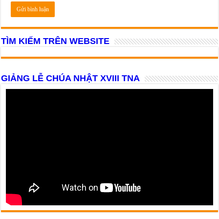
TÌM KIẾM TRÊN WEBSITE
GIẢNG LỄ CHÚA NHẬT XVIII TNA