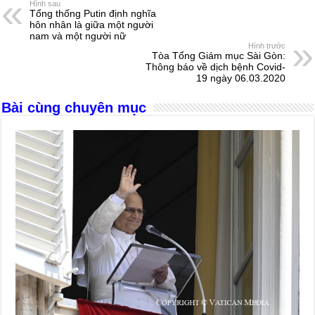
e
e
s
a
e
Hình sau
Tổng thống Putin định nghĩa
b
n
A
d
hôn nhân là giữa một người
nam và một người nữ
o
g
p
s
Hình trước
Tòa Tổng Giám mục Sài Gòn:
o
er
p
Thông báo về dịch bệnh Covid-
19 ngày 06.03.2020
k
Bài cùng chuyên mục