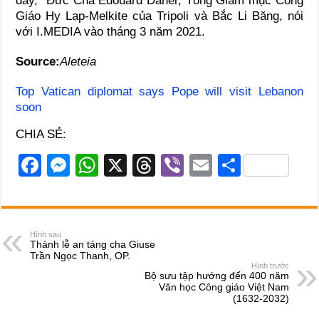
đây,” Đức Cha Edouard Daher, Tổng Giám mục Công
Giáo Hy Lạp-Melkite của Tripoli và Bắc Li Băng, nói
với I.MEDIA vào tháng 3 năm 2021.
Source:
Aleteia
Top Vatican diplomat says Pope will visit Lebanon
soon
CHIA SẺ:
F
M
W
X
T
Vi
E
S
a
e
h
hr
b
m
h
c
ss
at
e
er
ail
ar
e
e
s
a
e
Hình sau
Thánh lễ an táng cha Giuse
b
n
A
d
Trần Ngọc Thanh, OP.
Hình trước
o
g
p
s
Bộ sưu tập hướng đến 400 năm
Văn học Công giáo Việt Nam
o
er
p
(1632-2032)