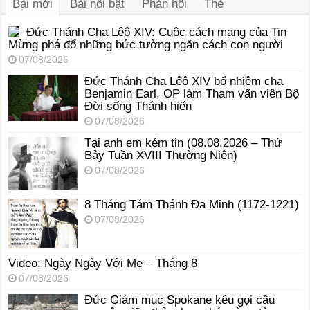
Bài mới
Bài nổi bật
Phản hồi
Thẻ
Đức Thánh Cha Lêô XIV: Cuộc cách mạng của Tin
Mừng phá đổ những bức tường ngăn cách con người
07/08/2026
Đức Thánh Cha Lêô XIV bổ nhiệm cha
Benjamin Earl, OP làm Tham vấn viên Bộ
Đời sống Thánh hiến
07/08/2026
Tại anh em kém tin (08.08.2026 – Thứ
Bảy Tuần XVIII Thường Niên)
07/08/2026
8 Tháng Tám Thánh Ða Minh (1172-1221)
07/08/2026
Video: Ngày Ngày Với Mẹ – Tháng 8
07/08/2026
Đức Giám mục Spokane kêu gọi cầu