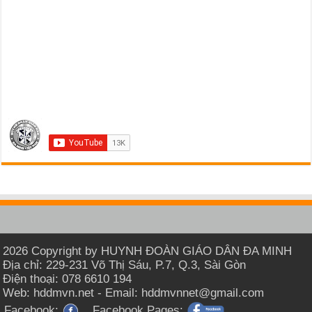
2026 Copyright by HUYNH ĐOÀN GIÁO DÂN ĐA MINH
Địa chỉ: 229-231 Võ Thị Sáu, P.7, Q.3, Sài Gòn
Điện thoại: 078 6610 194
Web: hddmvn.net - Email: hddmvnnet@gmail.com
Facebook:
Facebook Pages: