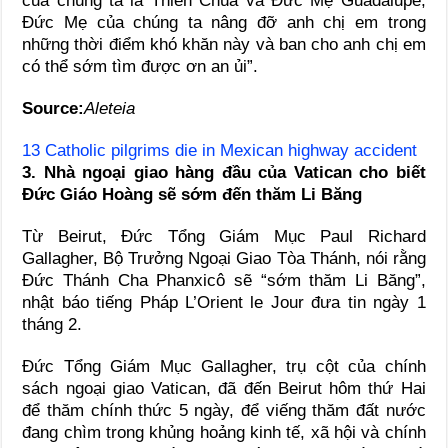
của chúng ta là Thiên Chúa và Đức Mẹ Guadalupe,
Đức Mẹ của chúng ta nâng đỡ anh chị em trong
những thời điểm khó khăn này và ban cho anh chị em
có thể sớm tìm được ơn an ủi”.
Source:
Aleteia
13 Catholic pilgrims die in Mexican highway accident
3. Nhà ngoại giao hàng đầu của Vatican cho biết
Đức Giáo Hoàng sẽ sớm đến thăm Li Băng
Từ Beirut, Đức Tổng Giám Mục Paul Richard
Gallagher, Bộ Trưởng Ngoại Giao Tòa Thánh, nói rằng
Đức Thánh Cha Phanxicô sẽ “sớm thăm Li Băng”,
nhật báo tiếng Pháp L’Orient le Jour đưa tin ngày 1
tháng 2.
Đức Tổng Giám Mục Gallagher, trụ cột của chính
sách ngoại giao Vatican, đã đến Beirut hôm thứ Hai
để thăm chính thức 5 ngày, để viếng thăm đất nước
đang chìm trong khủng hoảng kinh tế, xã hội và chính