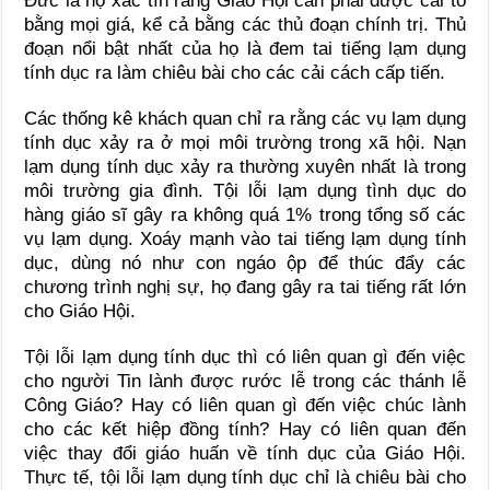
Đức là họ xác tín rằng Giáo Hội cần phải được cải tổ
bằng mọi giá, kể cả bằng các thủ đoạn chính trị. Thủ
đoạn nổi bật nhất của họ là đem tai tiếng lạm dụng
tính dục ra làm chiêu bài cho các cải cách cấp tiến.
Các thống kê khách quan chỉ ra rằng các vụ lạm dụng
tính dục xảy ra ở mọi môi trường trong xã hội. Nạn
lạm dụng tính dục xảy ra thường xuyên nhất là trong
môi trường gia đình. Tội lỗi lạm dụng tình dục do
hàng giáo sĩ gây ra không quá 1% trong tổng số các
vụ lạm dụng. Xoáy mạnh vào tai tiếng lạm dụng tính
dục, dùng nó như con ngáo ộp để thúc đẩy các
chương trình nghị sự, họ đang gây ra tai tiếng rất lớn
cho Giáo Hội.
Tội lỗi lạm dụng tính dục thì có liên quan gì đến việc
cho người Tin lành được rước lễ trong các thánh lễ
Công Giáo? Hay có liên quan gì đến việc chúc lành
cho các kết hiệp đồng tính? Hay có liên quan đến
việc thay đổi giáo huấn về tính dục của Giáo Hội.
Thực tế, tội lỗi lạm dụng tính dục chỉ là chiêu bài cho