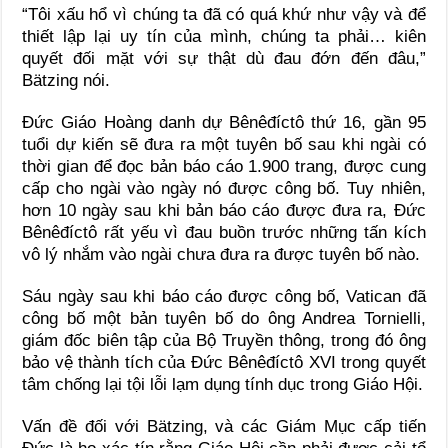
“Tôi xấu hổ vì chúng ta đã có quá khứ như vậy và để
thiết lập lại uy tín của mình, chúng ta phải… kiên
quyết đối mặt với sự thật dù đau đớn đến đâu,”
Bätzing nói.
Đức Giáo Hoàng danh dự Bênêđíctô thứ 16, gần 95
tuổi dự kiến sẽ đưa ra một tuyên bố sau khi ngài có
thời gian để đọc bản báo cáo 1.900 trang, được cung
cấp cho ngài vào ngày nó được công bố. Tuy nhiên,
hơn 10 ngày sau khi bản báo cáo được đưa ra, Đức
Bênêđíctô rất yếu vì đau buồn trước những tấn kích
vô lý nhắm vào ngài chưa đưa ra được tuyên bố nào.
Sáu ngày sau khi báo cáo được công bố, Vatican đã
công bố một bản tuyên bố do ông Andrea Tornielli,
giám đốc biên tập của Bộ Truyền thông, trong đó ông
bảo vệ thành tích của Đức Bênêđíctô XVI trong quyết
tâm chống lại tội lỗi lạm dụng tính dục trong Giáo Hội.
Vấn đề đối với Bätzing, và các Giám Mục cấp tiến