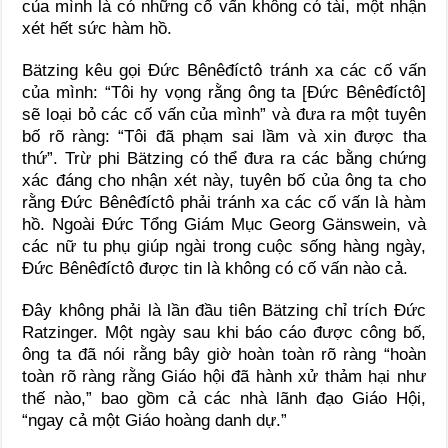
của mình là có những cố vấn không có tài, một nhận
xét hết sức hàm hồ.
Bätzing kêu gọi Đức Bênêđíctô tránh xa các cố vấn
của mình: “Tôi hy vọng rằng ông ta [Đức Bênêđíctô]
sẽ loại bỏ các cố vấn của mình” và đưa ra một tuyên
bố rõ ràng: “Tôi đã phạm sai lầm và xin được tha
thứ”. Trừ phi Bätzing có thể đưa ra các bằng chứng
xác đáng cho nhận xét này, tuyên bố của ông ta cho
rằng Đức Bênêđíctô phải tránh xa các cố vấn là hàm
hồ. Ngoài Đức Tổng Giám Mục Georg Gänswein, và
các nữ tu phụ giúp ngài trong cuộc sống hàng ngày,
Đức Bênêđíctô được tin là không có cố vấn nào cả.
Đây không phải là lần đầu tiên Bätzing chỉ trích Đức
Ratzinger. Một ngày sau khi báo cáo được công bố,
ông ta đã nói rằng bây giờ hoàn toàn rõ ràng “hoàn
toàn rõ ràng rằng Giáo hội đã hành xử thảm hại như
thế nào,” bao gồm cả các nhà lãnh đạo Giáo Hội,
“ngay cả một Giáo hoàng danh dự.”