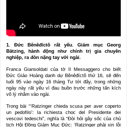
1. Đức Bênêđíctô rất yếu. Giám mục Georg
Bätzing, hành động như chính trị gia chuyên
nghiệp, ra đòn nặng tay với ngài.
Franca Giansoldati của tờ Il Messaggero cho biết
Đức Giáo Hoàng danh dự Bênêđíctô thứ 16, sẽ đến
tuổi 95 vào ngày 16 tháng Tư tới đây, trong những
ngày này rất yếu vì đau buồn trước những tấn kích
vô lý nhắm vào ngài.
Trong bài “‘Ratzinger chieda scusa per aver coperto
un pedofilo’: la richiesta choc del Presidente dei
vescovi tedeschi”, nghĩa là “Đòi hỏi gây sốc của chủ
tịch Hội Đồng Giám Mục Đức: ‘Ratzinger phải xin lỗi