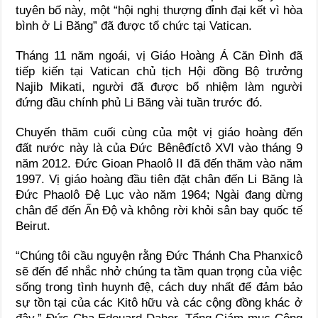
tuyên bố này, một “hội nghị thượng đỉnh đại kết vì hòa
bình ở Li Băng” đã được tổ chức tại Vatican.
Tháng 11 năm ngoái, vị Giáo Hoàng Á Căn Đình đã
tiếp kiến tại Vatican chủ tịch Hội đồng Bộ trưởng
Najib Mikati, người đã được bổ nhiệm làm người
đứng đầu chính phủ Li Băng vài tuần trước đó.
Chuyến thăm cuối cùng của một vị giáo hoàng đến
đất nước này là của Đức Bênêđíctô XVI vào tháng 9
năm 2012. Đức Gioan Phaolô II đã đến thăm vào năm
1997. Vị giáo hoàng đầu tiên đặt chân đến Li Băng là
Đức Phaolô Đệ Lục vào năm 1964; Ngài đang dừng
chân để đến Ấn Độ và không rời khỏi sân bay quốc tế
Beirut.
“Chúng tôi cầu nguyện rằng Đức Thánh Cha Phanxicô
sẽ đến để nhắc nhở chúng ta tầm quan trọng của việc
sống trong tình huynh đệ, cách duy nhất để đảm bảo
sự tồn tại của các Kitô hữu và các cộng đồng khác ở