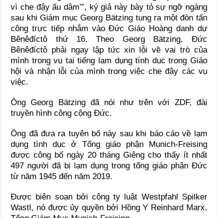
vì che đậy ấu dâm’”, ký giả này bày tỏ sự ngỡ ngàng
sau khi Giám mục Georg Bätzing tung ra một đòn tấn
công trực tiếp nhắm vào Đức Giáo Hoàng danh dự
Bênêđíctô thứ 16. Theo Georg Bätzing, Đức
Bênêđíctô phải ngay lập tức xin lỗi về vai trò của
mình trong vụ tai tiếng lạm dụng tính dục trong Giáo
hội và nhận lỗi của mình trong việc che đậy các vụ
việc.
Ông Georg Bätzing đã nói như trên với ZDF, đài
truyền hình công cộng Đức.
Ông đã đưa ra tuyên bố này sau khi báo cáo về lạm
dụng tình dục ở Tổng giáo phận Munich-Freising
được công bố ngày 20 tháng Giêng cho thấy ít nhất
497 người đã bị lạm dụng trong tổng giáo phận Đức
từ năm 1945 đến năm 2019.
Được biên soạn bởi công ty luật Westpfahl Spilker
Wastl, nó được ủy quyền bởi Hồng Y Reinhard Marx,