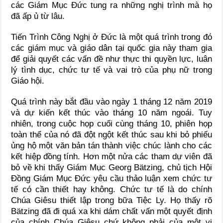
các Giám Mục Đức tung ra những nghị trình mà họ
đã ấp ủ từ lâu.
Tiến Trình Công Nghị ở Đức là một quá trình trong đó
các giám mục và giáo dân tại quốc gia này tham gia
để giải quyết các vấn đề như thực thi quyền lực, luân
lý tình dục, chức tư tế và vai trò của phụ nữ trong
Giáo hội.
Quá trình này bắt đầu vào ngày 1 tháng 12 năm 2019
và dự kiến kết thúc vào tháng 10 năm ngoái. Tuy
nhiên, trong cuộc họp cuối cùng tháng 10, phiên họp
toàn thể của nó đã đột ngột kết thúc sau khi bỏ phiếu
ủng hộ một văn bản tán thành việc chúc lành cho các
kết hiệp đồng tính. Hơn một nửa các tham dự viên đã
bỏ về khi thấy Giám Mục Georg Bätzing, chủ tịch Hội
Đồng Giám Mục Đức yêu cầu thảo luận xem chức tư
tế có cần thiết hay không. Chức tư tế là do chính
Chúa Giêsu thiết lập trong bữa Tiệc Ly. Họ thấy rõ
Bätzing đã đi quá xa khi dám chất vấn một quyết định
của chính Chúa Giêsu chứ không phải của một vị