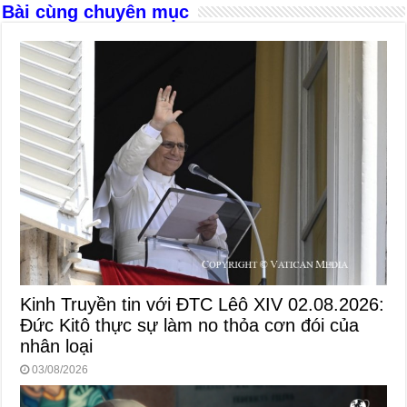
k
Bài cùng chuyên mục
Kinh Truyền tin với ĐTC Lêô XIV 02.08.2026:
Đức Kitô thực sự làm no thỏa cơn đói của
nhân loại
03/08/2026