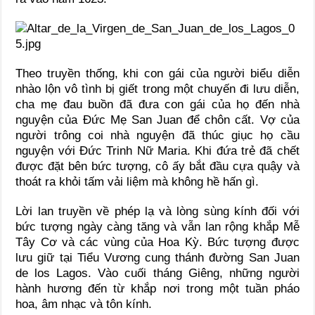
Theo truyền thống, khi con gái của người biểu diễn
nhào lộn vô tình bị giết trong một chuyến đi lưu diễn,
cha mẹ đau buồn đã đưa con gái của họ đến nhà
nguyện của Đức Mẹ San Juan để chôn cất. Vợ của
người trông coi nhà nguyện đã thúc giục họ cầu
nguyện với Đức Trinh Nữ Maria. Khi đứa trẻ đã chết
được đặt bên bức tượng, cô ấy bắt đầu cựa quậy và
thoát ra khỏi tấm vải liệm mà không hề hấn gì.
Lời lan truyền về phép lạ và lòng sùng kính đối với
bức tượng ngày càng tăng và vẫn lan rộng khắp Mễ
Tây Cơ và các vùng của Hoa Kỳ. Bức tượng được
lưu giữ tại Tiểu Vương cung thánh đường San Juan
de los Lagos. Vào cuối tháng Giêng, những người
hành hương đến từ khắp nơi trong một tuần pháo
hoa, âm nhạc và tôn kính.