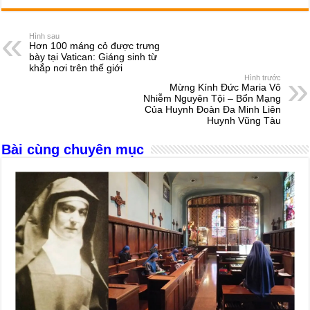
c
ss
at
e
er
ail
ar
e
e
s
a
e
Hình sau
Hơn 100 máng cỏ được trưng
b
n
A
d
bày tại Vatican: Giáng sinh từ
khắp nơi trên thế giới
o
g
p
s
Hình trước
Mừng Kính Đức Maria Vô
o
er
p
Nhiễm Nguyên Tội – Bổn Mạng
Của Huynh Đoàn Đa Minh Liên
k
Huynh Vũng Tàu
Bài cùng chuyên mục