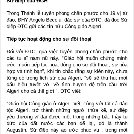
Sứ điệp của ĐGH
Trong Thánh lễ tuyên phong chân phước cho 19 vị tử
đạo, ĐHY Angelo Becciu, đặc sứ của ĐTC, đã đọc Sứ
điệp ĐTC gửi các tín hữu Công giáo Algeri
Tiếp tục hoạt động cho sự đối thoại
Đối với ĐTC, qua việc tuyên phong chân phước cho
các tu sĩ nam nữ này, “Giáo hội muốn chứng minh
ước muốn tiếp tục hoạt động cho sự đối thoại, sự hòa
hợp và tình bạn”, khi tin chắc rằng sự kiên này, chưa
từng có trong lịch sử của Algeri, “sẽ sẽ thu hút một
dấu hiệu tuyệt vời về tình huynh đệ trên bầu trời
Algeri cho cả thế giới “. ĐTC viết:
“Giáo hội Công giáo ở Algeri biết, cùng với tất cả dân
tộc Algeri, trở thành những người thừa kế, sứ điệp
yêu thương vĩ đại được một trong những bậc thầy tu
đức của đất nước các bạn để lại, đó là thánh
Augustin. Sứ điệp này ao ước phục vụ , trong một