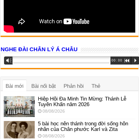
NGHE ĐÀI CHÂN LÝ Á CHÂU
Trình
Vm
00:00
R
P
phát
âm
thanh
Bài mới
Bài nổi bật
Phản hồi
Thẻ
Hiệp Hội Đa Minh Tin Mừng: Thánh Lễ
Tuyên Khấn năm 2026
08/08/2026
5 bài học nên thánh trong đời sống hôn
nhân của Chân phước Karl và Zita
08/08/2026