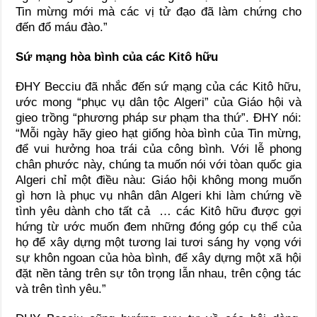
Tin mừng mới mà các vị tử đạo đã làm chứng cho
đến đổ máu đào.”
Sứ mạng hòa bình của các Kitô hữu
ĐHY Becciu đã nhắc đến sứ mạng của các Kitô hữu,
ước mong “phục vụ dân tộc Algeri” của Giáo hội và
gieo trồng “phương pháp sư phạm tha thứ”. ĐHY nói:
“Mỗi ngày hãy gieo hạt giống hòa bình của Tin mừng,
để vui hưởng hoa trái của công bình. Với lễ phong
chân phước này, chúng ta muốn nói với tòan quốc gia
Algeri chỉ một điều nàu: Giáo hội không mong muốn
gì hơn là phục vụ nhân dân Algeri khi làm chứng về
tình yêu dành cho tất cả … các Kitô hữu được gợi
hứng từ ước muốn đem những đóng góp cụ thể của
họ để xây dựng một tương lai tươi sáng hy vọng với
sự khôn ngoan của hòa bình, để xây dựng một xã hội
đặt nền tảng trên sự tôn trọng lẫn nhau, trên cộng tác
và trên tình yêu.”