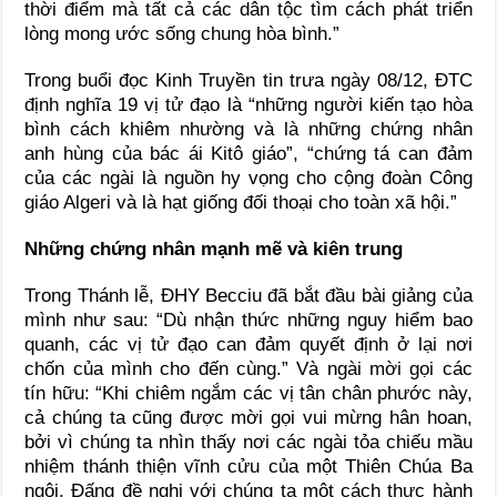
thời điểm mà tất cả các dân tộc tìm cách phát triển
lòng mong ước sống chung hòa bình.”
Trong buổi đọc Kinh Truyền tin trưa ngày 08/12, ĐTC
định nghĩa 19 vị tử đạo là “những người kiến tạo hòa
bình cách khiêm nhường và là những chứng nhân
anh hùng của bác ái Kitô giáo”, “chứng tá can đảm
của các ngài là nguồn hy vọng cho cộng đoàn Công
giáo Algeri và là hạt giống đối thoại cho toàn xã hội.”
Những chứng nhân mạnh mẽ và kiên trung
Trong Thánh lễ, ĐHY Becciu đã bắt đầu bài giảng của
mình như sau: “Dù nhận thức những nguy hiểm bao
quanh, các vị tử đạo can đảm quyết định ở lại nơi
chốn của mình cho đến cùng.” Và ngài mời gọi các
tín hữu: “Khi chiêm ngắm các vị tân chân phước này,
cả chúng ta cũng được mời gọi vui mừng hân hoan,
bởi vì chúng ta nhìn thấy nơi các ngài tỏa chiếu mầu
nhiệm thánh thiện vĩnh cửu của một Thiên Chúa Ba
ngôi, Đấng đề nghị với chúng ta một cách thực hành