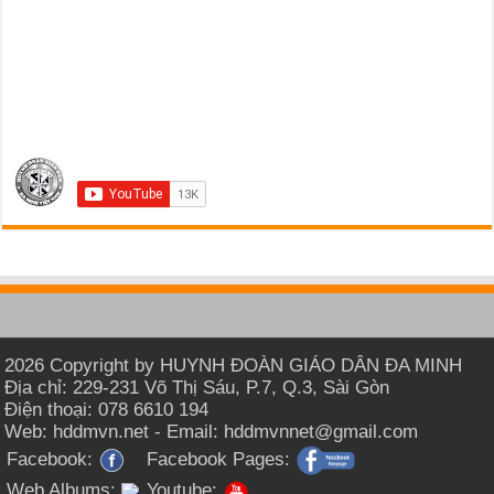
2026 Copyright by HUYNH ĐOÀN GIÁO DÂN ĐA MINH
Địa chỉ: 229-231 Võ Thị Sáu, P.7, Q.3, Sài Gòn
Điện thoại: 078 6610 194
Web: hddmvn.net - Email: hddmvnnet@gmail.com
Facebook:
Facebook Pages:
Web Albums:
Youtube: