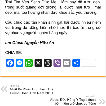
Trái Tim Vẹn Sạch Đức Mẹ. Hôm nay đã tươi đẹp,
trong suốt quãng đời tương lai được mãi tươi, mãi
đẹp, mãi tỏa hương nhân đức khoe sắc yêu thương.
Cầu chúc các tân khấn sinh gặt hái được nhiều niềm
vui trong đời dâng hiến nhờ thực thi bác ái trong sứ
vụ phục vụ người nghèo hàng ngày.
Lm Giuse Nguyễn Hữu An
CHIA SẺ:
F
M
W
X
T
Vi
E
S
a
e
h
hr
b
m
h
c
ss
at
e
er
ail
ar
e
e
s
a
e
Hình sau
Nhật Ký Phiên Họp Toàn Thể
b
n
A
d
Huynh Đoàn Tỉnh Năm 2019
Hình trước
o
g
p
s
Video: Đức Hồng Y Tagle được
bổ nhiệm giữ chức vụ Tổng