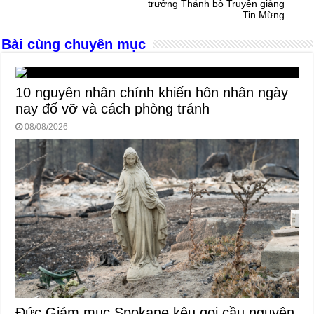
o
er
p
trưởng Thánh bộ Truyền giảng
Tin Mừng
k
Bài cùng chuyên mục
10 nguyên nhân chính khiến hôn nhân ngày
nay đổ vỡ và cách phòng tránh
08/08/2026
Đức Giám mục Spokane kêu gọi cầu nguyện