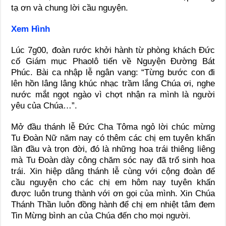
tạ ơn và chung lời cầu nguyện.
Xem Hình
Lúc 7g00, đoàn rước khởi hành từ phòng khách Đức
cố Giám mục Phaolô tiến về Nguyện Đường Bát
Phúc. Bài ca nhập lễ ngân vang: “Từng bước con đi
lên hồn lâng lâng khúc nhạc trầm lắng Chúa ơi, nghe
nước mắt ngọt ngào vì chợt nhận ra mình là người
yêu của Chúa…”.
Mở đầu thánh lễ Đức Cha Tôma ngỏ lời chúc mừng
Tu Đoàn Nữ năm nay có thêm các chị em tuyên khấn
lần đầu và trọn đời, đó là những hoa trái thiêng liêng
mà Tu Đoàn dày công chăm sóc nay đã trổ sinh hoa
trái. Xin hiệp dâng thánh lễ cùng với cộng đoàn để
cầu nguyện cho các chị em hôm nay tuyên khấn
được luôn trung thành với ơn gọi của mình. Xin Chúa
Thánh Thần luôn đồng hành để chị em nhiệt tâm đem
Tin Mừng bình an của Chúa đến cho mọi người.