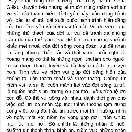
“Hãy ở lại trong tình thương của Thầy” là lời Chúa
Giêsu khuyên bảo những ai muốn trung thành với sứ
vụ và đời thánh hiến. Tình yêu này luôn đồng hành
với các tu sĩ trải dài suốt cuộc hành trình hiến dâng
của họ. Tình yêu và niềm vui là một. Vui để vượt qua
những thử thách của đời tu; vui để tránh xa những
cám dỗ của thế gian ; vui để làm tròn những khoảnh
khắc mệt nhoài của đời sống cộng đoàn; vui để nhận
ra rằng những chán nản và thất vọng, hoài nghi và
hoang mang có thể là những ngọn lửa làm cho người
tu sĩ được thanh luyện và tôi luyện cách trọn vẹn
hơn. Tình yêu và niềm vui giúp đời dâng hiến của
chúng ta luôn thanh thoát và vượt thắng. Chứng từ
niềm vui là sự lôi cuốn mãnh liệt vào đời sống tu trì,
là nguồn phát sinh những ơn gọi mới, và khích lệ ơn
bền đỗ. Có thể vui sống với nhau, dành thời gian cho
việc giải trí cá nhân-tập thể; thỉnh thoảng tạm dừng
công việc tông đồ; trắc ẩn trước mọi tình huống; nhìn
về ngày mai với niềm hy vọng gặp gỡ Thiên Chúa
mọi lúc mọi nơi. Đó chính là những nhân tố nuôi
dưỡng sự thanh thản, bình an, niềm vui: những nhân