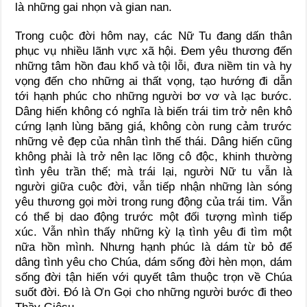
là những gai nhọn và gian nan.
Trong cuộc đời hôm nay, các Nữ Tu đang dấn thân
phục vụ nhiều lãnh vực xã hội. Đem yêu thương đến
những tâm hồn đau khổ và tội lỗi, đưa niềm tin và hy
vọng đến cho những ai thất vọng, tạo hướng đi dẫn
tới hạnh phúc cho những người bơ vơ và lạc bước.
Dâng hiến không có nghĩa là biến trái tim trở nên khô
cứng lạnh lùng băng giá, không còn rung cảm trước
những vẻ đẹp của nhân tình thế thái. Dâng hiến cũng
không phải là trở nên lạc lõng cô độc, khinh thường
tình yêu trần thế; mà trái lại, người Nữ tu vẫn là
người giữa cuộc đời, vẫn tiếp nhận những làn sóng
yêu thương gọi mời trong rung động của trái tim. Vẫn
có thể bị dao động trước một đối tượng mình tiếp
xúc. Vẫn nhìn thấy những kỳ lạ tình yêu đi tìm một
nữa hồn mình. Nhưng hạnh phúc là dám từ bỏ để
dâng tình yêu cho Chúa, dám sống đời hèn mọn, dám
sống đời tận hiến với quyết tâm thuộc trọn về Chúa
suốt đời. Đó là Ơn Gọi cho những người bước đi theo