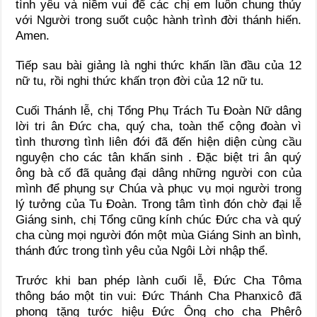
tình yêu và niềm vui để các chị em luôn chung thủy
với Người trong suốt cuộc hành trình đời thánh hiến.
Amen.
Tiếp sau bài giảng là nghi thức khấn lần đầu của 12
nữ tu, rồi nghi thức khấn trọn đời của 12 nữ tu.
Cuối Thánh lễ, chị Tổng Phụ Trách Tu Đoàn Nữ dâng
lời tri ân Đức cha, quý cha, toàn thể cộng đoàn vì
tình thương tình liên đới đã đến hiện diện cùng cầu
nguyện cho các tân khấn sinh . Đặc biệt tri ân quý
ông bà cố đã quảng đại dâng những người con của
mình để phụng sự Chúa và phục vụ mọi người trong
lý tưởng của Tu Đoàn. Trong tâm tình đón chờ đại lễ
Giáng sinh, chị Tổng cũng kính chúc Đức cha và quý
cha cùng mọi người đón một mùa Giáng Sinh an bình,
thánh đức trong tình yêu của Ngôi Lời nhập thể.
Trước khi ban phép lành cuối lễ, Đức Cha Tôma
thông báo một tin vui: Đức Thánh Cha Phanxicô đã
phong tặng tước hiệu Đức Ông cho cha Phêrô