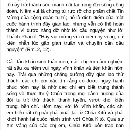
tố này trở thành sức mạnh nội tại trong đời sống cộng
đoàn. Niềm vui là chứng từ rực rỡ cho phẩm chất Tin
Mừng của cộng đoàn tu trì; nó là đích điểm của một
cuộc hành trình đầy gian lao, nhưng vẫn có thể hoàn
thành vì được nâng đỡ nhờ lời cầu nguyện như lời
Thánh Phaolô: “Hãy vui mừng vì có niềm hy vọng, cứ
kiên nhẫn lúc gặp gian truân và chuyên cần cầu
nguyện” (Rm12, 12).
Các tân khấn sinh thân mến, các chị em cảm nghiệm
rất sâu xa niềm vui ngày vĩnh khấn và tiên khấn hôm
nay. Trải qua những chặng đường đầy gian lao thử
thách, các chị em xác tín rằng có được ngày hạnh
phúc hôm nay là nhờ các chị em biết trung thành
sống và thực thi ý Chúa trong mọi cảnh huống của
đời tu trì: thử thách, thanh luyện, vượt khó, kiên
trung, bền chí. Hôm nay, với lời vĩnh khấn, các chị
em hiểu rất rõ phải phát xuất lại từ Chúa Kitô và phải
khởi hành lại cuộc hành trình với Chúa Kitô. Qua sự
Xin Vâng của các chị em, Chúa Kitô luôn trao ban