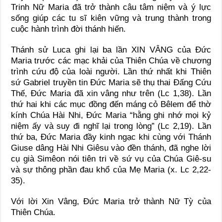
Trinh Nữ Maria đã trở thành câu tâm niệm và ý lực
sống giúp các tu sĩ kiên vững và trung thành trong
cuộc hành trình đời thánh hiến.
Thánh sử Luca ghi lại ba lần XIN VÂNG của Đức
Maria trước các mạc khải của Thiên Chúa về chương
trình cứu độ của loài người. Lần thứ nhất khi Thiên
sứ Gabriel truyền tin Đức Maria sẽ thụ thai Đấng Cứu
Thế, Đức Maria đã xin vâng như trên (Lc 1,38). Lần
thứ hai khi các mục đồng đến máng cỏ Bêlem để thờ
kính Chúa Hài Nhi, Đức Maria “hằng ghi nhớ mọi kỷ
niệm ấy và suy đi nghĩ lại trong lòng” (Lc 2,19). Lần
thứ ba, Đức Maria đầy kinh ngạc khi cùng với Thánh
Giuse dâng Hài Nhi Giêsu vào đền thánh, đã nghe lời
cụ già Simêon nói tiên tri về sứ vụ của Chúa Giê-su
và sự thông phần đau khổ của Mẹ Maria (x. Lc 2,22-
35).
Với lời Xin Vâng, Đức Maria trở thành Nữ Tỳ của
Thiên Chúa.