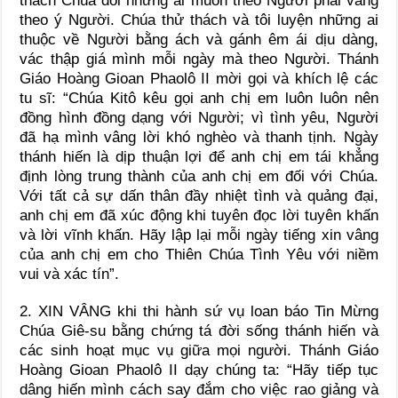
thách Chúa đòi những ai muốn theo Người phải vâng
theo ý Người. Chúa thử thách và tôi luyện những ai
thuộc về Người bằng ách và gánh êm ái dịu dàng,
vác thập giá mình mỗi ngày mà theo Người. Thánh
Giáo Hoàng Gioan Phaolô II mời gọi và khích lệ các
tu sĩ: “Chúa Kitô kêu gọi anh chị em luôn luôn nên
đồng hình đồng dạng với Người; vì tình yêu, Người
đã hạ mình vâng lời khó nghèo và thanh tịnh. Ngày
thánh hiến là dịp thuận lợi để anh chị em tái khẳng
định lòng trung thành của anh chị em đối với Chúa.
Với tất cả sự dấn thân đầy nhiệt tình và quảng đại,
anh chị em đã xúc động khi tuyên đọc lời tuyên khấn
và lời vĩnh khấn. Hãy lập lại mỗi ngày tiếng xin vâng
của anh chị em cho Thiên Chúa Tình Yêu với niềm
vui và xác tín”.
2. XIN VÂNG khi thi hành sứ vụ loan báo Tin Mừng
Chúa Giê-su bằng chứng tá đời sống thánh hiến và
các sinh hoạt mục vụ giữa mọi người. Thánh Giáo
Hoàng Gioan Phaolô II dạy chúng ta: “Hãy tiếp tục
dâng hiến mình cách say đắm cho việc rao giảng và