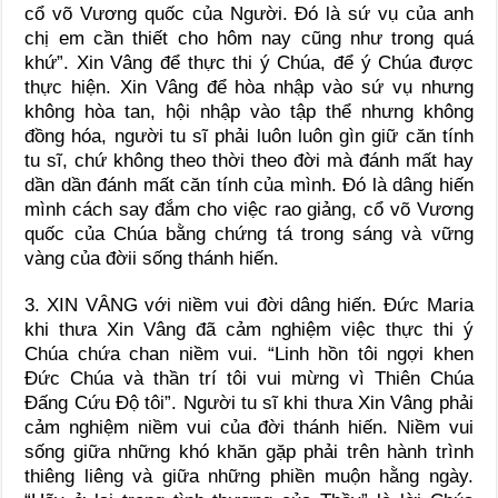
cổ võ Vương quốc của Người. Đó là sứ vụ của anh
chị em cần thiết cho hôm nay cũng như trong quá
khứ”. Xin Vâng để thực thi ý Chúa, để ý Chúa được
thực hiện. Xin Vâng để hòa nhập vào sứ vụ nhưng
không hòa tan, hội nhập vào tập thể nhưng không
đồng hóa, người tu sĩ phải luôn luôn gìn giữ căn tính
tu sĩ, chứ không theo thời theo đời mà đánh mất hay
dần dần đánh mất căn tính của mình. Đó là dâng hiến
mình cách say đắm cho việc rao giảng, cổ võ Vương
quốc của Chúa bằng chứng tá trong sáng và vững
vàng của đờii sống thánh hiến.
3. XIN VÂNG với niềm vui đời dâng hiến. Đức Maria
khi thưa Xin Vâng đã cảm nghiệm việc thực thi ý
Chúa chứa chan niềm vui. “Linh hồn tôi ngợi khen
Đức Chúa và thần trí tôi vui mừng vì Thiên Chúa
Đấng Cứu Độ tôi”. Người tu sĩ khi thưa Xin Vâng phải
cảm nghiệm niềm vui của đời thánh hiến. Niềm vui
sống giữa những khó khăn gặp phải trên hành trình
thiêng liêng và giữa những phiền muộn hằng ngày.