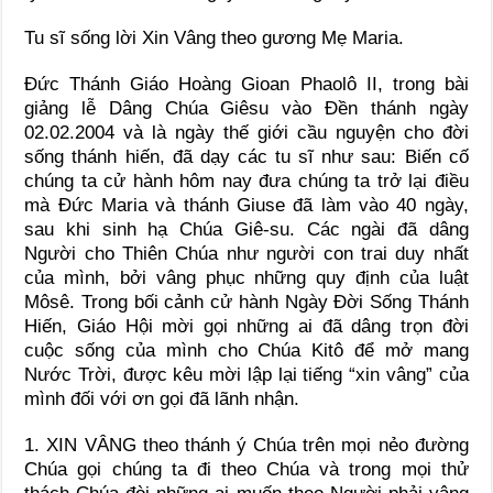
Tu sĩ sống lời Xin Vâng theo gương Mẹ Maria.
Đức Thánh Giáo Hoàng Gioan Phaolô II, trong bài
giảng lễ Dâng Chúa Giêsu vào Đền thánh ngày
02.02.2004 và là ngày thế giới cầu nguyện cho đời
sống thánh hiến, đã dạy các tu sĩ như sau: Biến cố
chúng ta cử hành hôm nay đưa chúng ta trở lại điều
mà Đức Maria và thánh Giuse đã làm vào 40 ngày,
sau khi sinh hạ Chúa Giê-su. Các ngài đã dâng
Người cho Thiên Chúa như người con trai duy nhất
của mình, bởi vâng phục những quy định của luật
Môsê. Trong bối cảnh cử hành Ngày Đời Sống Thánh
Hiến, Giáo Hội mời gọi những ai đã dâng trọn đời
cuộc sống của mình cho Chúa Kitô để mở mang
Nước Trời, được kêu mời lập lại tiếng “xin vâng” của
mình đối với ơn gọi đã lãnh nhận.
1. XIN VÂNG theo thánh ý Chúa trên mọi nẻo đường
Chúa gọi chúng ta đi theo Chúa và trong mọi thử