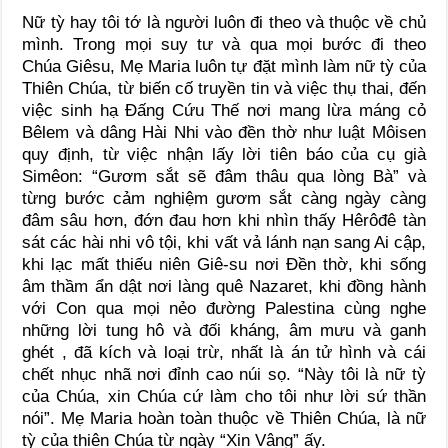
Nữ tỳ hay tôi tớ là người luôn đi theo và thuộc về chủ
mình. Trong mọi suy tư và qua mọi bước đi theo
Chúa Giêsu, Mẹ Maria luôn tự đặt mình làm nữ tỳ của
Thiên Chúa, từ biến cố truyền tin và việc thụ thai, đến
việc sinh hạ Đấng Cứu Thế nơi mang lừa máng cỏ
Bêlem và dâng Hài Nhi vào đền thờ như luật Môisen
quy định, từ việc nhận lấy lời tiên báo của cụ già
Simêon: “Gươm sắt sẽ đâm thâu qua lòng Bà” và
từng bước cảm nghiệm gươm sắt càng ngày càng
đâm sâu hơn, đớn đau hơn khi nhìn thấy Hêrôđê tàn
sát các hài nhi vô tội, khi vất vả lánh nạn sang Ai cập,
khi lạc mất thiếu niên Giê-su nơi Đền thờ, khi sống
âm thầm ẩn dật nơi làng quê Nazaret, khi đồng hành
với Con qua mọi nẻo đường Palestina cùng nghe
những lời tung hô và đối kháng, âm mưu và ganh
ghét , đã kích và loại trừ, nhất là án tử hình và cái
chết nhục nhã nơi đỉnh cao núi sọ. “Này tôi là nữ tỳ
của Chúa, xin Chúa cứ làm cho tôi như lời sứ thần
nói”. Mẹ Maria hoàn toàn thuộc về Thiên Chúa, là nữ
tỳ của thiên Chúa từ ngày “Xin Vâng” ấy.