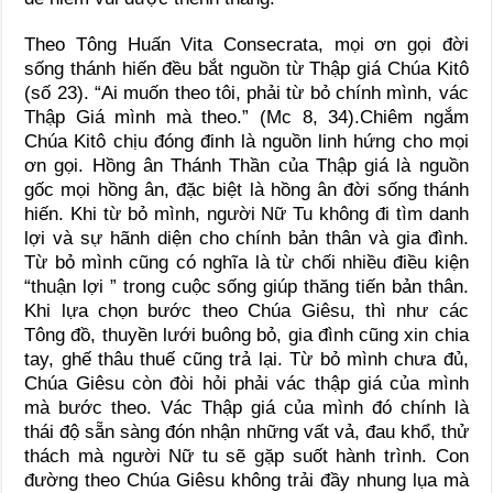
Theo Tông Huấn Vita Consecrata, mọi ơn gọi đời
sống thánh hiến đều bắt nguồn từ Thập giá Chúa Kitô
(số 23). “Ai muốn theo tôi, phải từ bỏ chính mình, vác
Thập Giá mình mà theo.” (Mc 8, 34).Chiêm ngắm
Chúa Kitô chịu đóng đinh là nguồn linh hứng cho mọi
ơn gọi. Hồng ân Thánh Thần của Thập giá là nguồn
gốc mọi hồng ân, đặc biệt là hồng ân đời sống thánh
hiến. Khi từ bỏ mình, người Nữ Tu không đi tìm danh
lợi và sự hãnh diện cho chính bản thân và gia đình.
Từ bỏ mình cũng có nghĩa là từ chối nhiều điều kiện
“thuận lợi ” trong cuộc sống giúp thăng tiến bản thân.
Khi lựa chọn bước theo Chúa Giêsu, thì như các
Tông đồ, thuyền lưới buông bỏ, gia đình cũng xin chia
tay, ghế thâu thuế cũng trả lại. Từ bỏ mình chưa đủ,
Chúa Giêsu còn đòi hỏi phải vác thập giá của mình
mà bước theo. Vác Thập giá của mình đó chính là
thái độ sẵn sàng đón nhận những vất vả, đau khổ, thử
thách mà người Nữ tu sẽ gặp suốt hành trình. Con
đường theo Chúa Giêsu không trải đầy nhung lụa mà