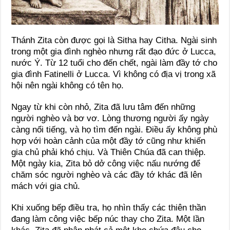
Thánh Zita còn được gọi là Sitha hay Citha. Ngài sinh
trong một gia đình nghèo nhưng rất đạo đức ở Lucca,
nước Ý. Từ 12 tuổi cho đến chết, ngài làm đầy tớ cho
gia đình Fatinelli ở Lucca. Vì không có địa vị trong xã
hội nên ngài không có tên họ.
Ngay từ khi còn nhỏ, Zita đã lưu tâm đến những
người nghèo và bơ vơ. Lòng thương người ấy ngày
càng nổi tiếng, và họ tìm đến ngài. Ðiều ấy không phù
hợp với hoàn cảnh của một đầy tớ cũng như khiến
gia chủ phải khó chịu. Và Thiên Chúa đã can thiệp.
Một ngày kia, Zita bỏ dở công việc nấu nướng để
chăm sóc người nghèo và các đầy tớ khác đã lên
mách với gia chủ.
Khi xuống bếp điều tra, họ nhìn thấy các thiên thần
đang làm công việc bếp núc thay cho Zita. Một lần