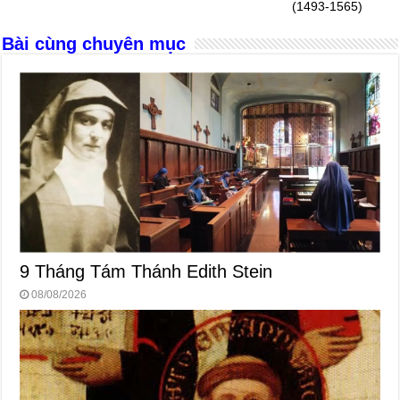
(1493-1565)
k
Bài cùng chuyên mục
9 Tháng Tám Thánh Edith Stein
08/08/2026