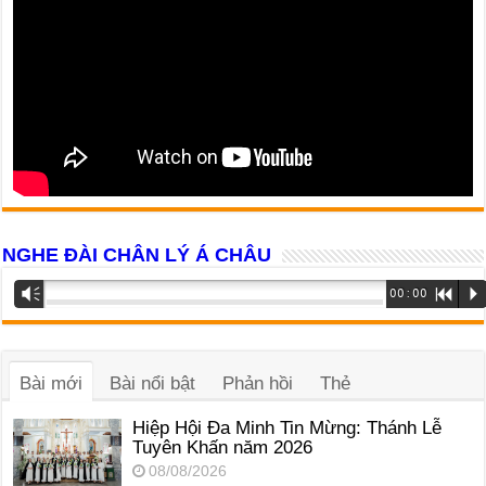
NGHE ĐÀI CHÂN LÝ Á CHÂU
Trình
Vm
00:00
R
P
phát
âm
thanh
Bài mới
Bài nổi bật
Phản hồi
Thẻ
Hiệp Hội Đa Minh Tin Mừng: Thánh Lễ
Tuyên Khấn năm 2026
08/08/2026