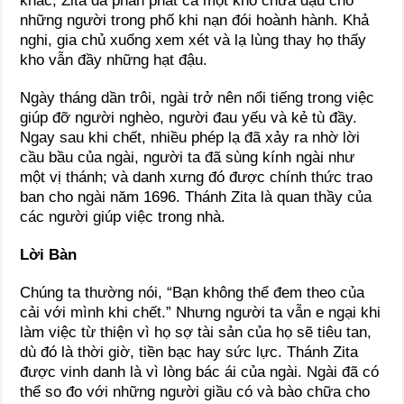
khác, Zita đã phân phát cả một kho chứa đậu cho
những người trong phố khi nạn đói hoành hành. Khả
nghi, gia chủ xuống xem xét và lạ lùng thay họ thấy
kho vẫn đầy những hạt đậu.
Ngày tháng dần trôi, ngài trở nên nổi tiếng trong việc
giúp đỡ người nghèo, người đau yếu và kẻ tù đầy.
Ngay sau khi chết, nhiều phép lạ đã xảy ra nhờ lời
cầu bầu của ngài, người ta đã sùng kính ngài như
một vị thánh; và danh xưng đó được chính thức trao
ban cho ngài năm 1696. Thánh Zita là quan thầy của
các người giúp việc trong nhà.
Lời Bàn
Chúng ta thường nói, “Bạn không thể đem theo của
cải với mình khi chết.” Nhưng người ta vẫn e ngại khi
làm việc từ thiện vì họ sợ tài sản của họ sẽ tiêu tan,
dù đó là thời giờ, tiền bạc hay sức lực. Thánh Zita
được vinh danh là vì lòng bác ái của ngài. Ngài đã có
thể so đo với những người giầu có và bào chữa cho