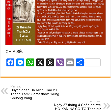
CHIA SẺ:
F
M
W
X
T
Vi
E
S
a
e
h
hr
b
m
h
c
ss
at
e
er
ail
ar
e
e
s
a
e
Hình sau
Huynh đoàn Đa Minh Giáo xứ
b
n
A
d
Thánh Tâm: Gameshow “Rung
Chuông Vàng”
o
g
p
s
Hình trước
Ngày 27 tháng 4 Chân phước
o
er
p
HÔ-XAN-NA CÔ-TÔ Trinh nữ