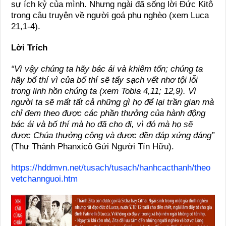
sự ích kỷ của mình. Nhưng ngài đã sống lời Ðức Kitô
trong câu truyện về người goá phụ nghèo (xem Luca
21,1-4).
Lời Trích
“Vì vậy chúng ta hãy bác ái và khiêm tốn; chúng ta
hãy bố thí vì của bố thí sẽ tẩy sạch vết nhơ tội lỗi
trong linh hồn chúng ta (xem Tobia 4,11; 12,9). Vì
người ta sẽ mất tất cả những gì họ để lại trần gian mà
chỉ đem theo được các phần thưởng của hành động
bác ái và bố thí mà họ đã cho đi, vì đó mà họ sẽ
được Chúa thưởng công và được đền đáp xứng đáng”
(Thư Thánh Phanxicô Gửi Người Tín Hữu).
https://hddmvn.net/tusach/tusach/hanhcacthanh/theo
vetchannguoi.htm