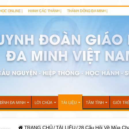
HỌC ONLINE |
HẠNH CÁC THÁNH |
THÁNH DÒNG ĐA MINH |
 ĐÌNH ĐA MINH
LỜI CHÚA
TÀI LIỆU
TÂM TÌNH
GIỚI TR
TRANG CHỦ
/
TÀI LIỆU
/
28 Câu Hỏi Về Mùa Ch