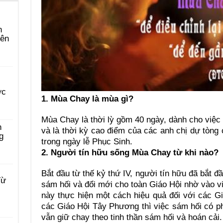
n
yên
ớc
1. Mùa Chay là mùa gì?
Mùa Chay là thời lỳ gồm 40 ngày, dành cho việ
n
và là thời kỳ cao điểm của các anh chị dự tòng 
g
trong ngày lễ Phục Sinh.
2. Người tín hữu sống Mùa Chay từ khi nào?
Bắt đầu từ thế kỷ thứ IV, người tín hữu đã bắt 
Từ
sám hối và đổi mới cho toàn Giáo Hội nhờ vào vi
này thực hiện một cách hiệu quả đối với các G
các Giáo Hội Tây Phương thì việc sám hối có p
vẫn giữ chay theo tinh thần sám hối và hoán cải.