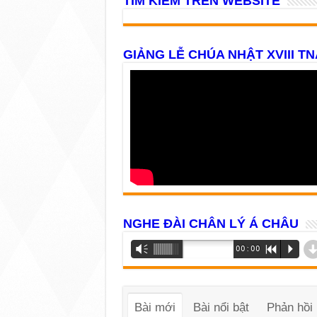
TÌM KIẾM TRÊN WEBSITE
GIẢNG LỄ CHÚA NHẬT XVIII TN
NGHE ĐÀI CHÂN LÝ Á CHÂU
Trình
Vm
00:00
R
P
phát
âm
thanh
Bài mới
Bài nổi bật
Phản hồi