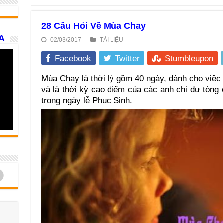
28 Câu Hỏi Về Mùa Chay
A
02/03/2017
TÀI LIỆU
Facebook
Twitter
Stumbleupon
Mùa Chay là thời lỳ gồm 40 ngày, dành cho việ
và là thời kỳ cao điểm của các anh chị dự tòng 
trong ngày lễ Phục Sinh.
d