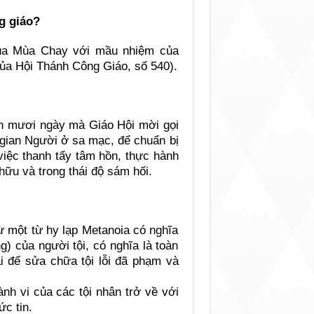
g giáo?
của Mùa Chay với mầu nhiệm của
ủa Hội Thánh Công Giáo, số 540).
ốn mươi ngày mà Giáo Hội mời gọi
 gian Người ở sa mạc, để chuẩn bị
việc thanh tẩy tâm hồn, thực hành
hữu và trong thái độ sám hối.
từ một từ hy lạp Metanoia có nghĩa
ng) của người tội, có nghĩa là toàn
i để sửa chữa tội lỗi đã phạm và
ành vi của các tội nhân trở về với
c tin.