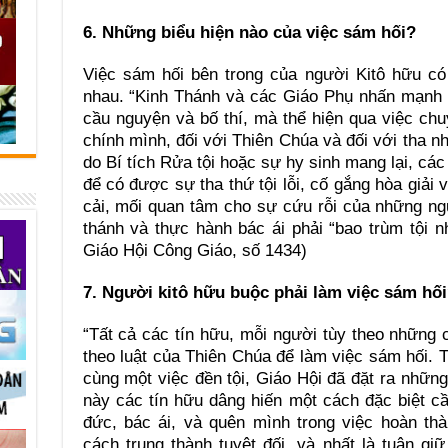
6. Những biểu hiện nào của việc sám hối?
Việc sám hối bên trong của người Kitô hữu có
nhau. “Kinh Thánh và các Giáo Phụ nhấn mạnh t
cầu nguyện và bố thí, mà thể hiện qua việc chu
chính mình, đối với Thiên Chúa và đối với tha nh
do Bí tích Rửa tội hoặc sự hy sinh mang lại, các
để có được sự tha thứ tội lỗi, cố gắng hòa giải
cải, mối quan tâm cho sự cứu rỗi của những ng
thánh và thực hành bác ái phải “bao trùm tội 
Giáo Hội Công Giáo, số 1434)
7. Người kitô hữu buộc phải làm việc sám hố
“Tất cả các tín hữu, mỗi người tùy theo những
theo luật của Thiên Chúa để làm việc sám hối. T
cùng một việc đền tội, Giáo Hội đã đặt ra những
này các tín hữu dâng hiến một cách đặc biệt c
đức, bác ái, và quên mình trong việc hoàn th
cách trung thành tuyệt đối, và nhất là tuân giữ