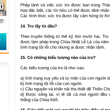
Phép lành và việc xức tro được ban trong Thán
hợp đặc biệt, các tín hữu có thể được lãnh nhận
Các hình thức xức tro được lấy cảm hứng từ Kin
14. Tro lấy từ đâu?
Theo truyền thống từ thế kỷ thứ mười hai, Tro 
được làm phép trong Chúa Nhật Lễ Lá của năm t
tình trạng tội lỗi cho nhưng ai được nhận lãnh.
15. Có những biểu tượng nào của tro?
Các biểu tượng của tro là như sau:
a) tình trạng suy yếu và tự mãn của con người d
b) tình trạng tội lỗi của con người.
c) Cầu nguyện và khẩn nài tha thiết để Thiên Chú
d) Được sống lại, vì lẽ tất cả mọi người đều
thắng của Chúa Kitô.