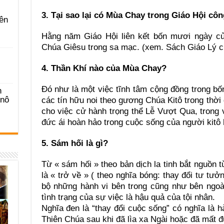
3. Tại sao lại có Mùa Chay trong Giáo Hội côn
ên
Hằng năm Giáo Hội liên kết bốn mươi ngày 
Chúa Giêsu trong sa mạc. (xem. Sách Giáo Lý c
4. Thần Khí nào của Mùa Chay?
Đó như là một việc tĩnh tâm cộng đồng trong b
n
-nô
các tín hữu noi theo gương Chúa Kitô trong thời
cho việc cử hành trọng thể Lễ Vượt Qua, trong 
đức ái hoàn hảo trong cuộc sống của người kitô 
5. Sám hối là gì?
Từ « sám hối » theo bản dịch la tinh bắt nguồn 
là « trở về » ( theo nghĩa bóng: thay đổi tư tưở
bộ những hành vi bên trong cũng như bên ngoà
tình trạng của sự việc là hậu quả của tội nhân.
Nghĩa đen là “thay đổi cuộc sống” có nghĩa là h
Thiên Chúa sau khi đã lìa xa Ngài hoặc đã mất đứ