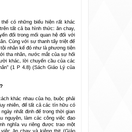
 thể có những biểu hiện rất khác
rên tất cả ba hình thức: ăn chay,
yển đổi trong mối quan hệ đối với
ân. Cùng với sự thanh tẩy triệt để
 tội nhân kể đó như là phương tiện
 với tha nhân, nước mắt của sự hối
ười khác, lời chuyển cầu của các
nhân” (1 P 4.8) (Sách Giáo Lý của
i?
 cách khác nhau của họ, buộc phải
uy nhiên, để tất cả các tín hữu có
 ngày nhất định để trong thời gian
ầu nguyện, làm các công việc đạo
ành nghĩa vụ riêng được trao một
 việc ăn chay và kiêng thịt (Giáo