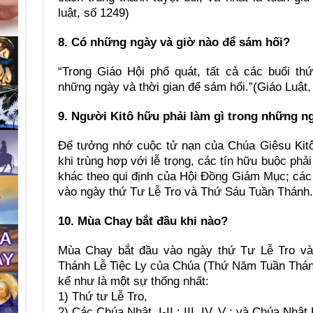
luật, số 1249)
8. Có những ngày và giờ nào để sám hối?
“Trong Giáo Hội phổ quát, tất cả các buổi t
những ngày và thời gian để sám hối.”(Giáo Luật,
9. Người Kitô hữu phải làm gì trong những 
Để tưởng nhớ cuộc tử nạn của Chúa Giêsu Kitô 
khi trùng hợp với lễ trọng, các tín hữu buộc phả
khác theo qui định của Hội Đồng Giám Mục; các t
vào ngày thứ Tư Lễ Tro và Thứ Sáu Tuần Thánh. 
10. Mùa Chay bắt đầu khi nào?
Mùa Chay bắt đầu vào ngày thứ Tư Lễ Tro và 
Thánh Lễ Tiệc Ly của Chúa (Thứ Năm Tuần Thánh
kể như là một sự thống nhất:
1) Thứ tư Lễ Tro,
2) Các Chúa Nhật, I-II ; III, IV, V ; và Chúa Nhật 