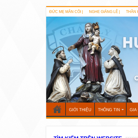
ĐỨC MẸ MÂN CÔI |
NGHE GIẢNG LỄ |
THẦN 
GIỚI THIỆU
THÔNG TIN
GIA