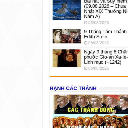
Bài hát và Suy niệm
(09.08.2026 – Chúa
Nhật XIX Thường Ni
Năm A)
08/08/2026
9 Tháng Tám Thánh
Edith Stein
08/08/2026
Ngày 9 tháng 8 Châ
phước Gio-an Xa-le
Linh mục (+1242)
08/08/2026
HẠNH CÁC THÁNH